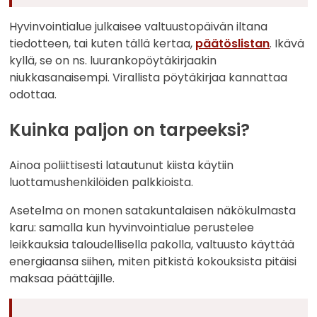
Hyvinvointialue julkaisee valtuustopäivän iltana
tiedotteen, tai kuten tällä kertaa,
päätöslistan
. Ikävä
kyllä, se on ns. luurankopöytäkirjaakin
niukkasanaisempi. Virallista pöytäkirjaa kannattaa
odottaa.
Kuinka paljon on tarpeeksi?
Ainoa poliittisesti latautunut kiista käytiin
luottamushenkilöiden palkkioista.
Asetelma on monen satakuntalaisen näkökulmasta
karu: samalla kun hyvinvointialue perustelee
leikkauksia taloudellisella pakolla, valtuusto käyttää
energiaansa siihen, miten pitkistä kokouksista pitäisi
maksaa päättäjille.