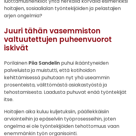
luottamushenkilöt yhtä herkällä korvalla esimerkiksi
hoitajien, sosiaalialan työntekijöiden ja pelastajien
arjen ongelmia?
Juuri tähän vasemmiston
valtuutettujen puheenvuorot
iskivät
Porilainen
Piia Sandelin
puhui ikääntyneiden
palveluista ja muistutti, että kotihoidon
kehittämisessä puhutaan nyt yhä useammin
prosenteista, välittömästä asiakastyöstä ja
tehostamisesta. Laadusta puhuvat enää työntekijät
itse.
Hoitajien aika kuluu kuljetuksiin, päällekkäisiin
arviointeihin ja epäselviin työprosesseihin, joten
ongelma ei ole työntekijöiden tehottomuus vaan
enemmänkin työn organisointi.