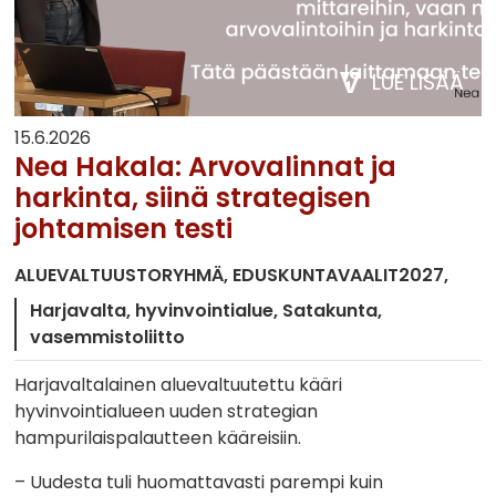
LUE LISÄÄ
15.6.2026
Nea Hakala: Arvovalinnat ja
harkinta, siinä strategisen
johtamisen testi
ALUEVALTUUSTORYHMÄ
EDUSKUNTAVAALIT2027
Harjavalta
hyvinvointialue
Satakunta
vasemmistoliitto
Harjavaltalainen aluevaltuutettu kääri
hyvinvointialueen uuden strategian
hampurilaispalautteen kääreisiin.
– Uudesta tuli huomattavasti parempi kuin