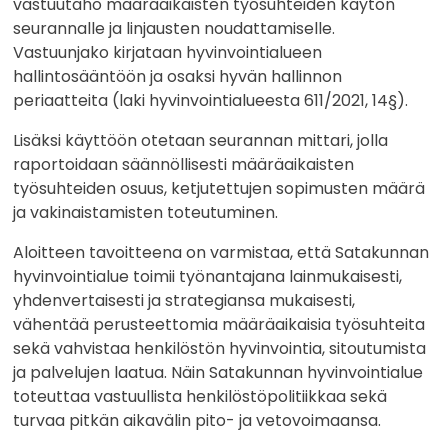
vastuutaho määräaikaisten työsuhteiden käytön
seurannalle ja linjausten noudattamiselle.
Vastuunjako kirjataan hyvinvointialueen
hallintosääntöön ja osaksi hyvän hallinnon
periaatteita (laki hyvinvointialueesta 611/2021, 14§).
Lisäksi käyttöön otetaan seurannan mittari, jolla
raportoidaan säännöllisesti määräaikaisten
työsuhteiden osuus, ketjutettujen sopimusten määrä
ja vakinaistamisten toteutuminen.
Aloitteen tavoitteena on varmistaa, että Satakunnan
hyvinvointialue toimii työnantajana lainmukaisesti,
yhdenvertaisesti ja strategiansa mukaisesti,
vähentää perusteettomia määräaikaisia työsuhteita
sekä vahvistaa henkilöstön hyvinvointia, sitoutumista
ja palvelujen laatua. Näin Satakunnan hyvinvointialue
toteuttaa vastuullista henkilöstöpolitiikkaa sekä
turvaa pitkän aikavälin pito- ja vetovoimaansa.