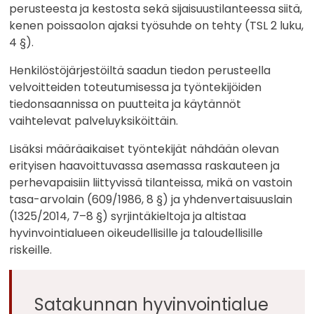
perusteesta ja kestosta sekä sijaisuustilanteessa siitä,
kenen poissaolon ajaksi työsuhde on tehty (TSL 2 luku,
4 §).
Henkilöstöjärjestöiltä saadun tiedon perusteella
velvoitteiden toteutumisessa ja työntekijöiden
tiedonsaannissa on puutteita ja käytännöt
vaihtelevat palveluyksiköittäin.
Lisäksi määräaikaiset työntekijät nähdään olevan
erityisen haavoittuvassa asemassa raskauteen ja
perhevapaisiin liittyvissä tilanteissa, mikä on vastoin
tasa-arvolain (609/1986, 8 §) ja yhdenvertaisuuslain
(1325/2014, 7–8 §) syrjintäkieltoja ja altistaa
hyvinvointialueen oikeudellisille ja taloudellisille
riskeille.
Satakunnan hyvinvointialue