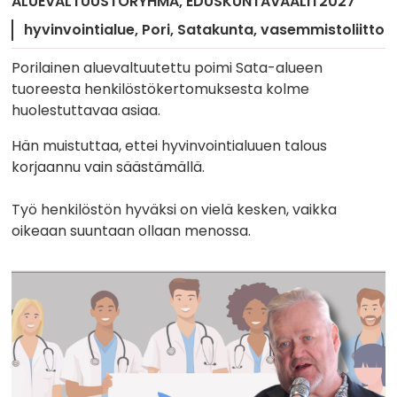
ALUEVALTUUSTORYHMÄ
EDUSKUNTAVAALIT2027
hyvinvointialue
Pori
Satakunta
vasemmistoliitto
Porilainen aluevaltuutettu poimi Sata-alueen
tuoreesta henkilöstökertomuksesta kolme
huolestuttavaa asiaa.
Hän muistuttaa, ettei hyvinvointialuuen talous
korjaannu vain säästämällä.
Työ henkilöstön hyväksi on vielä kesken, vaikka
oikeaan suuntaan ollaan menossa.