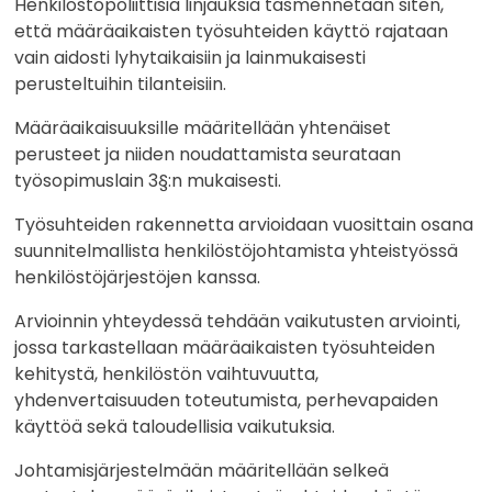
Henkilöstöpoliittisia linjauksia täsmennetään siten,
että määräaikaisten työsuhteiden käyttö rajataan
vain aidosti lyhytaikaisiin ja lainmukaisesti
perusteltuihin tilanteisiin.
Määräaikaisuuksille määritellään yhtenäiset
perusteet ja niiden noudattamista seurataan
työsopimuslain 3§:n mukaisesti.
Työsuhteiden rakennetta arvioidaan vuosittain osana
suunnitelmallista henkilöstöjohtamista yhteistyössä
henkilöstöjärjestöjen kanssa.
Arvioinnin yhteydessä tehdään vaikutusten arviointi,
jossa tarkastellaan määräaikaisten työsuhteiden
kehitystä, henkilöstön vaihtuvuutta,
yhdenvertaisuuden toteutumista, perhevapaiden
käyttöä sekä taloudellisia vaikutuksia.
Johtamisjärjestelmään määritellään selkeä