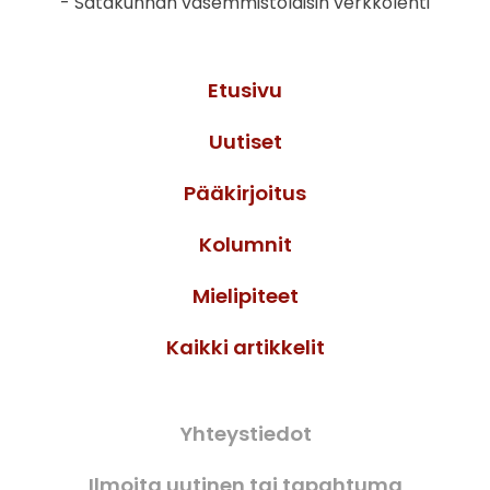
- Satakunnan vasemmistolaisin verkkolehti
Etusivu
Uutiset
Pääkirjoitus
Kolumnit
Mielipiteet
Kaikki artikkelit
Yhteystiedot
Ilmoita uutinen tai tapahtuma