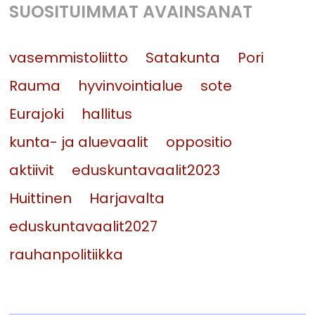
SUOSITUIMMAT AVAINSANAT
vasemmistoliitto
Satakunta
Pori
Rauma
hyvinvointialue
sote
Eurajoki
hallitus
kunta- ja aluevaalit
oppositio
aktiivit
eduskuntavaalit2023
Huittinen
Harjavalta
eduskuntavaalit2027
rauhanpolitiikka