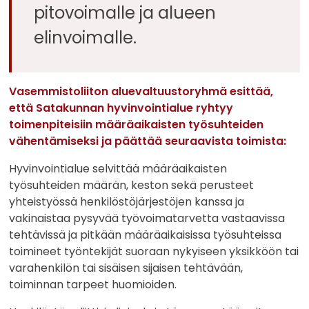
pitovoimalle ja alueen
elinvoimalle.
Vasemmistoliiton aluevaltuustoryhmä esittää,
että Satakunnan hyvinvointialue ryhtyy
toimenpiteisiin määräaikaisten työsuhteiden
vähentämiseksi ja päättää seuraavista toimista:
Hyvinvointialue selvittää määräaikaisten
työsuhteiden määrän, keston sekä perusteet
yhteistyössä henkilöstöjärjestöjen kanssa ja
vakinaistaa pysyvää työvoimatarvetta vastaavissa
tehtävissä ja pitkään määräaikaisissa työsuhteissa
toimineet työntekijät suoraan nykyiseen yksikköön tai
varahenkilön tai sisäisen sijaisen tehtävään,
toiminnan tarpeet huomioiden.