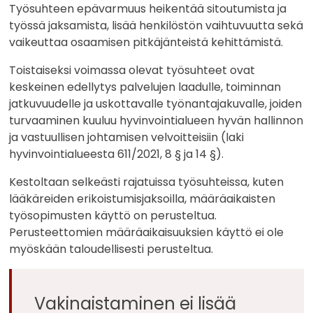
Työsuhteen epävarmuus heikentää sitoutumista ja
työssä jaksamista, lisää henkilöstön vaihtuvuutta sekä
vaikeuttaa osaamisen pitkäjänteistä kehittämistä.
Toistaiseksi voimassa olevat työsuhteet ovat
keskeinen edellytys palvelujen laadulle, toiminnan
jatkuvuudelle ja uskottavalle työnantajakuvalle, joiden
turvaaminen kuuluu hyvinvointialueen hyvän hallinnon
ja vastuullisen johtamisen velvoitteisiin (laki
hyvinvointialueesta 611/2021, 8 § ja 14 §).
Kestoltaan selkeästi rajatuissa työsuhteissa, kuten
lääkäreiden erikoistumisjaksoilla, määräaikaisten
työsopimusten käyttö on perusteltua.
Perusteettomien määräaikaisuuksien käyttö ei ole
myöskään taloudellisesti perusteltua.
Vakinaistaminen ei lisää