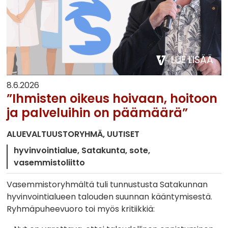
LUE LISÄÄ
8.6.2026
”Ihmisten oikeus hoivaan, hoitoon
ja palveluihin on päämäärä”
ALUEVALTUUSTORYHMÄ
UUTISET
hyvinvointialue
Satakunta
sote
vasemmistoliitto
Vasemmistoryhmältä tuli tunnustusta Satakunnan
hyvinvointialueen talouden suunnan kääntymisestä.
Ryhmäpuheevuoro toi myös kritiikkiä: