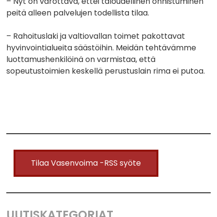
– Nyt on varottava, ettei taloudellinen onnistuminen
peitä alleen palvelujen todellista tilaa.
– Rahoituslaki ja valtiovallan toimet pakottavat
hyvinvointialueita säästöihin. Meidän tehtävämme
luottamushenkilöinä on varmistaa, että
sopeutustoimien keskellä perustuslain rima ei putoa.
Tilaa Vasenvoima -RSS syöte
UUTISKATEGORIAT