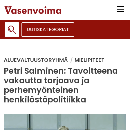
Siirry
sisältöön
Vali
UUTISKATEGORIAT
Haku:
ALUEVALTUUSTORYHMÄ
MIELIPITEET
Petri Salminen: Tavoitteena
vakautta tarjoava ja
perhemyönteinen
henkilöstöpolitiikka