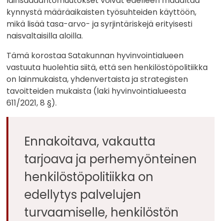
lainsäädäntömuutokset voivat edelleen madaltaa
kynnystä määräaikaisten työsuhteiden käyttöön,
mikä lisää tasa-arvo- ja syrjintäriskejä erityisesti
naisvaltaisilla aloilla.
Tämä korostaa Satakunnan hyvinvointialueen
vastuuta huolehtia siitä, että sen henkilöstöpolitiikka
on lainmukaista, yhdenvertaista ja strategisten
tavoitteiden mukaista (laki hyvinvointialueesta
611/2021, 8 §).
Ennakoitava, vakautta
tarjoava ja perhemyönteinen
henkilöstöpolitiikka on
edellytys palvelujen
turvaamiselle, henkilöstön