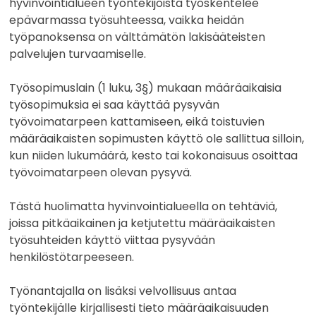
hyvinvointialueen työntekijöistä työskentelee
epävarmassa työsuhteessa, vaikka heidän
työpanoksensa on välttämätön lakisääteisten
palvelujen turvaamiselle.
Työsopimuslain (1 luku, 3§) mukaan määräaikaisia
työsopimuksia ei saa käyttää pysyvän
työvoimatarpeen kattamiseen, eikä toistuvien
määräaikaisten sopimusten käyttö ole sallittua silloin,
kun niiden lukumäärä, kesto tai kokonaisuus osoittaa
työvoimatarpeen olevan pysyvä.
Tästä huolimatta hyvinvointialueella on tehtäviä,
joissa pitkäaikainen ja ketjutettu määräaikaisten
työsuhteiden käyttö viittaa pysyvään
henkilöstötarpeeseen.
Työnantajalla on lisäksi velvollisuus antaa
työntekijälle kirjallisesti tieto määräaikaisuuden