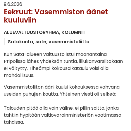
9.6.2026
Eekruut: Vasemmiston äänet
kuuluviin
ALUEVALTUUSTORYHMÄ
KOLUMNIT
Satakunta
sote
vasemmistoliitto
Kun Sata-alueen valtuusto istui maanantaina
Pripolissa lähes yhdeksän tuntia, lillukanvarsiltakaan
ei vältytty. Tiheämpi kokousaikataulu voisi olla
mahdollisuus.
Vasemmistoliiton ääni kuului kokouksessa vahvana
useiden puhujien kautta. Yhteinen viesti oli selkeä:
Talouden pitää olla vain väline, ei pillin soitto, jonka
tahtiin hypitään valtiovarainministeriön vaatimassa
tahdissa.