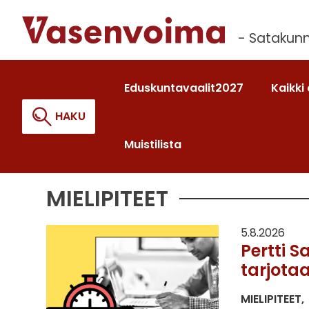
Siirry
sisältöön
- Satakunn
Eduskuntavaalit2027
Kaikki 
HAKU
Muistilista
MIELIPITEET
Haku:
5.8.2026
Pertti S
tarjotaa
MIELIPITEET