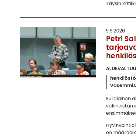
Täysin kritii
9.6.2026
Petri S
tarjoav
henkilös
ALUEVALTU
henkilöstö
vasemmist
Euralainen a
vakinaistami
ensimmäinen 
Hyvinvointia
on määräaik