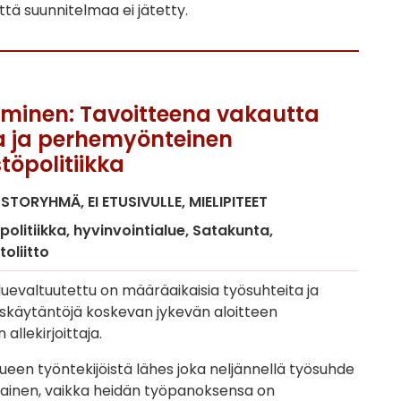
kittä suunnitelmaa ei jätetty.
alminen: Tavoitteena vakautta
a ja perhemyönteinen
töpolitiikka
USTORYHMÄ
EI ETUSIVULLE
MIELIPITEET
politiikka
hyvinvointialue
Satakunta
oliitto
luevaltuutettu on määräaikaisia työsuhteita ja
skäytäntöjä koskevan jykevän aloitteen
allekirjoittaja.
lueen työntekijöistä lähes joka neljännellä työsuhde
ainen, vaikka heidän työpanoksensa on