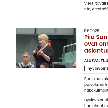
Viesti tavall
niin, ettei s
9.6.2026
Piia San
ovat om
asiantun
ALUEVALTU
hyvinvoint
Porilainen a
palveluihin l
näkökulmast
Hyvinvointia
hän ehdottaa