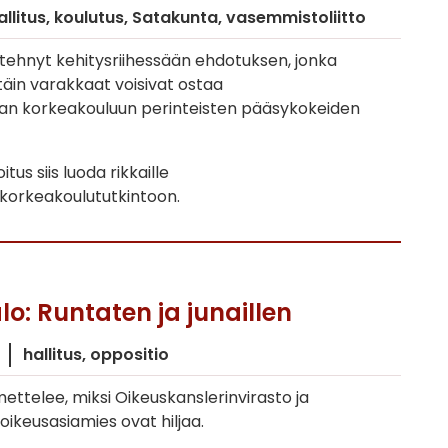
allitus
koulutus
Satakunta
vasemmistoliitto
n tehnyt kehitysriihessään ehdotuksen, jonka
äin varakkaat voisivat ostaa
kan korkeakouluun perinteisten pääsykokeiden
tus siis luoda rikkaille
 korkeakoulututkintoon.
alo: Runtaten ja junaillen
hallitus
oppositio
hmettelee, miksi Oikeuskanslerinvirasto ja
ikeusasiamies ovat hiljaa.