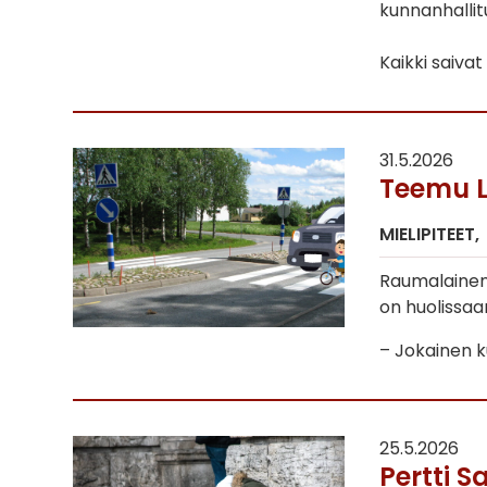
kunnanhallit
Kaikki saivat
31.5.2026
Teemu La
MIELIPITEET
Raumalainen
on huolissaan
– Jokainen k
25.5.2026
Pertti 