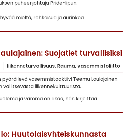
uksen puheenjohtaja Pride-lipun.
 hyvää mieltä, rohkaisua ja aurinkoa.
ulajainen: Suojatiet turvallisiksi
liikenneturvallisuus
Rauma
vasemmistoliitto
 pyöräilevä vasemmistoaktiivi Teemu Laulajainen
 vallitsevasta liikennekulttuurista.
uolema ja vamma on liikaa, hän kirjoittaa.
Salo: Huutolaisyhteiskunnasta