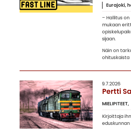
Eurajoki
h
– Hallitus o
mukaan eritt
opiskelupai
sijaan.
Näin on tarkoi
ohituskaista
9.7.2026
Pertti S
MIELIPITEET
Kirjoittaja i
eduskunnan o