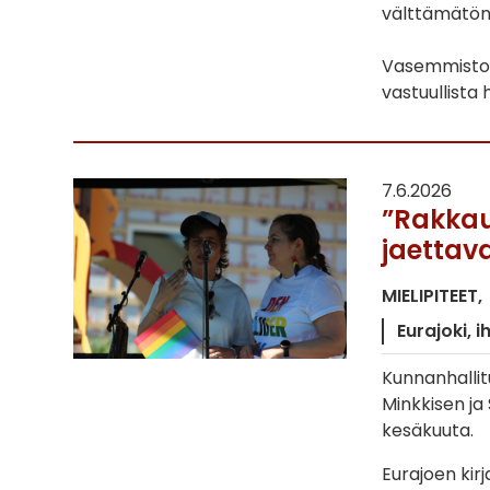
välttämätön 
Vasemmistor
vastuullista
7.6.2026
”Rakkaus
jaettav
MIELIPITEET
Eurajoki
i
Kunnanhallit
Minkkisen ja
kesäkuuta.
Eurajoen kirj