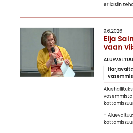
erilaisiin te
9.6.2026
Eija Sal
vaan vii
ALUEVALTU
Harjavalt
vasemmist
Aluehallituks
vasemmistoli
kattamissuu
– Aluevaltu
kattamissuun