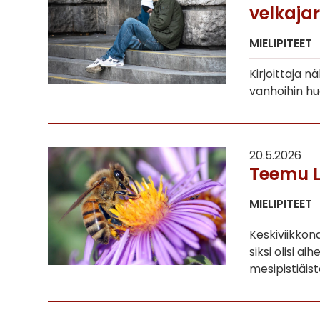
velkaja
MIELIPITEET
Kirjoittaja 
vanhoihin huo
20.5.2026
Teemu La
MIELIPITEET
Keskiviikkon
siksi olisi a
mesipistiäi