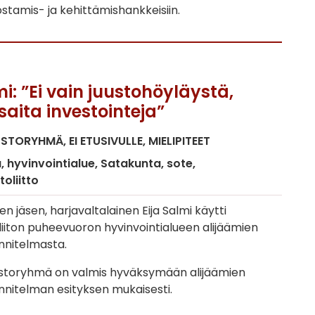
hostamis- ja kehittämishankkeisiin.
mi: ”Ei vain juustohöyläystä,
saita investointeja”
USTORYHMÄ
EI ETUSIVULLE
MIELIPITEET
a
hyvinvointialue
Satakunta
sote
oliitto
en jäsen, harjavaltalainen Eija Salmi käytti
iton puheevuoron hyvinvointialueen alijäämien
nnitelmasta.
ustoryhmä on valmis hyväksymään alijäämien
nitelman esityksen mukaisesti.