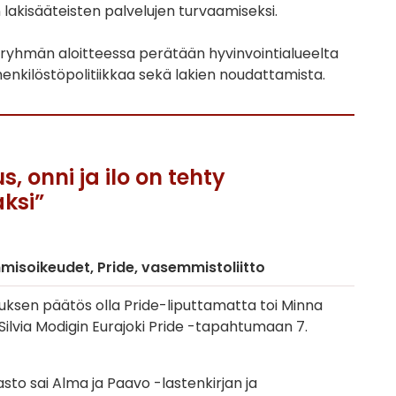
lakisääteisten palvelujen turvaamiseksi.
yhmän aloitteessa perätään hyvinvointialueelta
 henkilöstöpolitiikkaa sekä lakien noudattamista.
, onni ja ilo on tehty
aksi”
hmisoikeudet
Pride
vasemmistoliitto
uksen päätös olla Pride-liputtamatta toi Minna
 Silvia Modigin Eurajoki Pride -tapahtumaan 7.
asto sai Alma ja Paavo -lastenkirjan ja