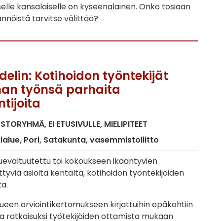
iselle kansalaiselle on kyseenalainen. Onko tosiaan
äännöistä tarvitse välittää?
delin: Kotihoidon työntekijät
an työnsä parhaita
tijoita
USTORYHMÄ
EI ETUSIVULLE
MIELIPITEET
ialue
Pori
Satakunta
vasemmistoliitto
luevaltuutettu toi kokoukseen ikääntyvien
iittyviä asioita kentältä, kotihoidon työntekijöiden
a.
lueen arviointikertomukseen kirjattuihin epäkohtiin
 ratkaisuksi työtekijöiden ottamista mukaan