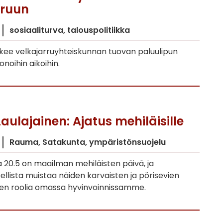
rruun
sosiaaliturva
talouspolitiikka
näkee velkajarruyhteiskunnan tuovan paluulipun
noihin aikoihin.
ulajainen: Ajatus mehiläisille
Rauma
Satakunta
ympäristönsuojelu
a 20.5 on maailman mehiläisten päivä, ja
iheellista muistaa näiden karvaisten ja pörisevien
sten roolia omassa hyvinvoinnissamme.