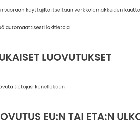
in suoraan käyttäjiltä itseltään verkkolomakkeiden kautta
ä automaattisesti lokitietoja.
UKAISET LUOVUTUKSET
uta tietojasi kenellekään.
UOVUTUS EU:N TAI ETA:N ULK