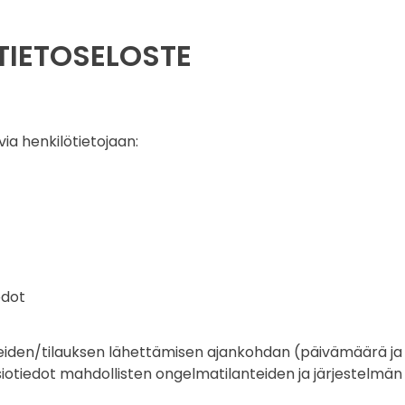
 TIETOSELOSTE
via henkilötietojaan:
edot
iden/tilauksen lähettämisen ajankohdan (päivämäärä ja k
siotiedot mahdollisten ongelmatilanteiden ja järjestelmä