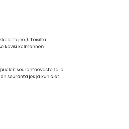
eleita jne.). Toisilta
itse kävisi kolmannen
apuolen seurantaevästeitä ja
n seuranta jos ja kun olet