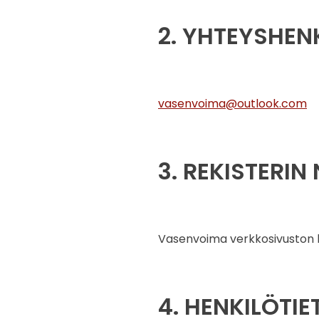
2. YHTEYSHEN
vasenvoima@outlook.com
3. REKISTERIN 
Vasenvoima verkkosivuston kä
4. HENKILÖTI