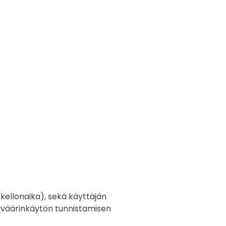
ellonaika), sekä käyttäjän
n väärinkäytön tunnistamisen