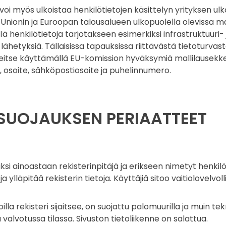
voi myös ulkoistaa henkilötietojen käsittelyn yrityksen ulkopu
Unionin ja Euroopan talousalueen ulkopuolella olevissa ma
ä henkilötietoja tarjotakseen esimerkiksi infrastruktuuri- j
 lähetyksiä. Tällaisissa tapauksissa riittävästä tietoturvast
eitse käyttämällä EU-komission hyväksymiä mallilausekkei
i, osoite, sähköpostiosoite ja puhelinnumero.
N SUOJAUKSEN PERIAATTEET
iksi ainoastaan rekisterinpitäjä ja erikseen nimetyt henkil
ja ylläpitää rekisterin tietoja. Käyttäjiä sitoo vaitiolovelvoll
oilla rekisteri sijaitsee, on suojattu palomuurilla ja muin te
ja valvotussa tilassa. Sivuston tietoliikenne on salattua.