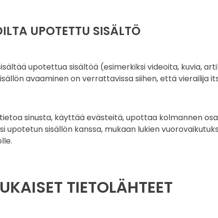
OILTA UPOTETTU SISÄLTÖ
sältää upotettua sisältöä (esimerkiksi videoita, kuvia, artikk
isällön avaaminen on verrattavissa siihen, että vierailija 
tietoa sinusta, käyttää evästeitä, upottaa kolmannen os
i upotetun sisällön kanssa, mukaan lukien vuorovaikutukse
lle.
UKAISET TIETOLÄHTEET