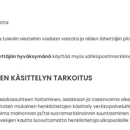
otta:
uleviin viesteihin voidaan vastata ja niiden lähettäjiin pi
yttäjän hyväksymänä
käyttää myös sähköpostimarkkinoi
JEN KÄSITTELYN TARKOITUS
asiakassuhteen hoitaminen, asiakkaan ja Vasenvoima oikeuk
lain mukainen henkilötietojen käsittely verkkopalveluihin l
ima mainonnan ja/tai suoramarkkinoinnin suuntaaminen a
elujen kautta luovuttamatta henkilötietoja ulkopuolisille t