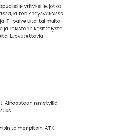
olisille yrityksille, jotka
issa, kuten Yhdysvalloissa.
a IT-palveluita, tai muita
a ja rekisterin käsittelystä
ta. Luovutettavia
öt. Ainoastaan nimetyillä
isuus.
knisin toimenpitein. ATK-