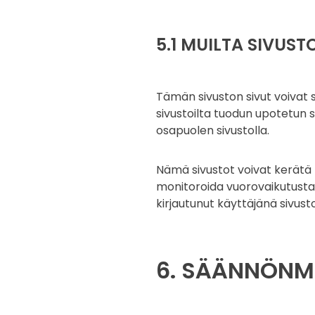
5.1 MUILTA SIVUST
Tämän sivuston sivut voivat si
sivustoilta tuodun upotetun s
osapuolen sivustolla.
Nämä sivustot voivat kerätä 
monitoroida vuorovaikutustas
kirjautunut käyttäjänä sivusto
6. SÄÄNNÖN­M