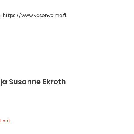
 https://www.vasenvoima.fi.
ja
Susanne Ekroth
t.net