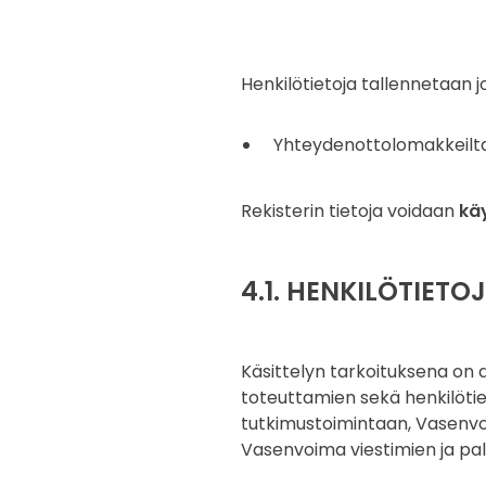
Henkilötietoja tallennetaan j
Yhteydenottolomakkeilta t
Rekisterin tietoja voidaan
kä
4.1. HENKILÖTIETO
Käsittelyn tarkoituksena on 
toteuttamien sekä henkilötieto
tutkimustoimintaan, Vasenvo
Vasenvoima viestimien ja palv