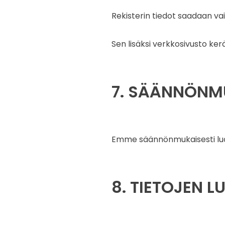
Rekisterin tiedot saadaan va
Sen lisäksi verkkosivusto kerä
7. SÄÄNNÖN­M
Emme säännönmukaisesti luov
8. TIETOJEN L