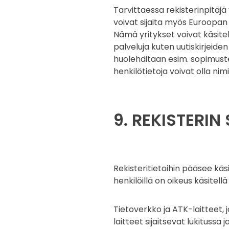
Tarvittaessa rekisterinpitäjä 
voivat sijaita myös Euroopan 
Nämä yritykset voivat käsitell
palveluja kuten uutiskirjeiden
huolehditaan esim. sopimust
henkilötietoja voivat olla nim
9. REKISTERI
Rekisteritietoihin pääsee käs
henkilöillä on oikeus käsitellä 
Tietoverkko ja ATK-laitteet, j
laitteet sijaitsevat lukitussa 