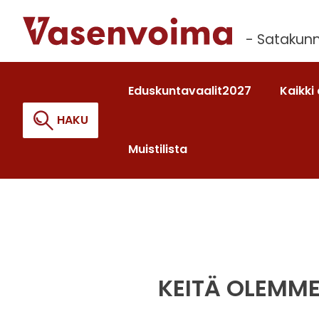
Siirry
sisältöön
- Satakunn
Eduskuntavaalit2027
Kaikki 
HAKU
Muistilista
Haku:
KEITÄ OLEMME 