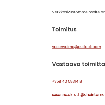
Verkkosivustomme osoite on:
Toimitus
vasenvoima@outlook.com
Vastaava toimitta
+358 40 5831418
susanne.ekroth@dnainterne