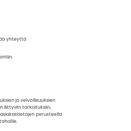
tää yhteyttä
ntiin.
sien ja velvollisuuksien
iittyviin tarkoituksiin,
siakastietojen perusteella
ahoille.