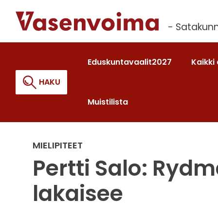
Siirry
sisältöön
- Satakunn
Eduskuntavaalit2027
Kaikki 
HAKU
Muistilista
Haku:
MIELIPITEET
Pertti Salo: Rydm
lakaisee