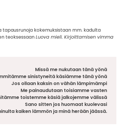
ulla tapausrunoja kokemuksistaan mm. kadulta
änen teoksessaan
Luova mieli. Kirjoittamisen vimma
Missä me nukutaan tänä yönä
ämmitämme sinistyneitä käsiämme tänä yönä
Jos ollaan kaksin on vähän lämpimämpi
Me painaudutaan toisiamme vasten
itämme toistemme käsiä jalkojemme välissä
Sano sitten jos huomaat kuolevasi
t minulta kaiken lämmön ja minä herään jäässä.