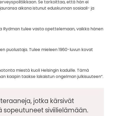
erveyspolitiikkaan. Se tarkoittaa, että hän ei
uransa aikana istunut eduskunnan sosiaali- ja
rassa Rydman tulee vasta opettelemaan, vaikka hänen
en puolustaja. Tulee mieleen 1960-luvun kovat
nnotonta miestä kuoli Helsingin kaduille. Tämä
nan kaapin taakse lakaistun ongelman julkisuuteen”.
eteraaneja, jotka kärsivät
 sopeutuneet siviilielämään.