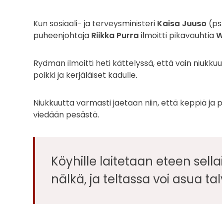
Kun sosiaali- ja terveysministeri
Kaisa Juuso
(ps.
puheenjohtaja
Riikka Purra
ilmoitti pikavauhtia
W
Rydman ilmoitti heti kättelyssä, että vain niukku
poikki ja kerjäläiset kadulle.
Niukkuutta varmasti jaetaan niin, että keppiä ja pii
viedään pesästä.
Köyhille laitetaan eteen sellais
nälkä, ja teltassa voi asua tal