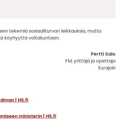
sen tekemiä sosiaaliturvan leikkauksia, mutta
yrää köyhyyttä valtakuntaan.
Pertti Salo
FM, yrittäjä ja opettaja
Eurajoki
ydman | HS.fi
iseen ministerin | HS.fi