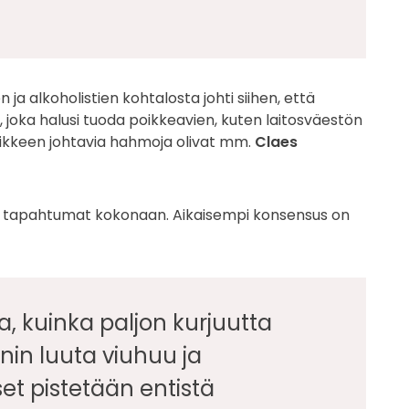
 alkoholistien kohtalosta johti siihen, että
n
, joka halusi tuoda poikkeavien, kuten laitosväestön
Liikkeen johtavia hahmoja olivat mm.
Claes
ja tapahtumat kokonaan. Aikaisempi konsensus on
a, kuinka paljon kurjuutta
in luuta viuhuu ja
set pistetään entistä