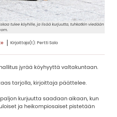
skaa tulee köyhille, ja lisää kurjuutta, tuhkatkin viedään
.com.
te
Kirjoittaja(t): Pertti Salo
ohallitus jyrää köyhyyttä valtakuntaan.
as tarjolla, kirjoittaja päättelee.
 paljon kurjuutta saadaan aikaan, kun
tuloiset ja heikompiosaiset pistetään