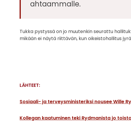
ahtaammalle.
Tukka pystyssä on jo muutenkin seurattu hallituk
mikään ei näytä riittävän, kun oikeistohallitus j
LÄHTEET:
Sosiaali- ja terveysministeriksi nousee Wille R
Kollegan kaatuminen teki Rydmanista jo toistam