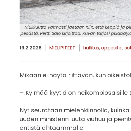
– Niukkuutta varmasti jaetaan niin, että keppiä ja pii
pesästä, Pertti Salo kirjoittaa. Kuvan tarjosi pixabay
19.2.2026
MIELIPITEET
hallitus
oppositio
so
Mikään ei näytä riittävän, kun oikeist
– Kylmää kyytiä on heikompiosaisille ta
Nyt seurataan mielenkiinnolla, kuinka
uuden ministerin luuta viuhuu ja pieni
entistä ahtaammalle.