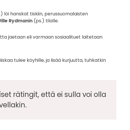
) löi hanskat tiskiin, perussuomalaisten
ille Rydmanin
(ps.) tilalle.
utta jaetaan eli varmaan sosiaalituet laitetaan
skaa tulee köyhille, ja lisää kurjuutta, tuhkatkin
et rätingit, että ei sulla voi olla
vellakin.