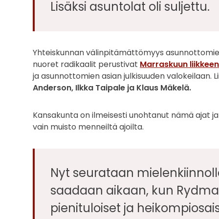
Lisäksi asuntolat oli suljettu.
Yhteiskunnan välinpitämättömyys asunnottomien ja
nuoret radikaalit perustivat
Marraskuun liikkee
ja asunnottomien asian julkisuuden valokeilaan. 
Anderson, Ilkka Taipale ja Klaus Mäkelä.
Kansakunta on ilmeisesti unohtanut nämä ajat 
vain muisto menneiltä ajoilta.
Nyt seurataan mielenkiinnoll
saadaan aikaan, kun Rydman
pienituloiset ja heikompiosai