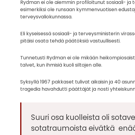
Rydman ei ole aiemmin profiloitunut sosiaali- ja t
esimerkiksi ole runsaan kymmenvuotisen edustaja
terveysvaliokunnassa.
Eli kyseisessä sosiaali- ja terveysministerin vi
pitäisi osata tehdä päätöksiä vastuullisesti.
Tunnetusti Rydman ei ole mikään heikompiosaist
talvet, kun ihmisiä kuoli siltojen alle.
Syksyllä 1967 pakkaset tulivat aikaisin ja 40 asu
tragedia havahdutti päättäjät ja nosti yhteiskun
Suuri osa kuolleista oli sotav
sotatraumoista eivätkä enää