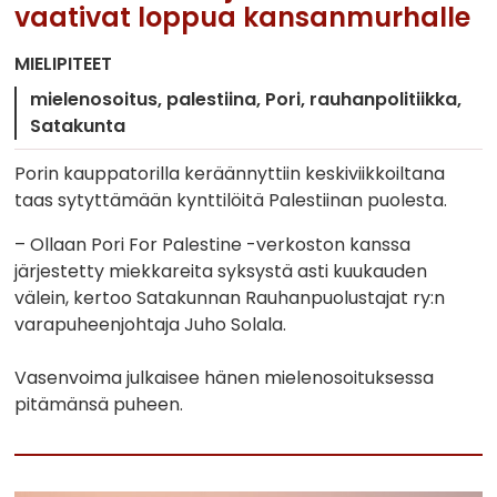
vaativat loppua kansanmurhalle
MIELIPITEET
mielenosoitus
palestiina
Pori
rauhanpolitiikka
Satakunta
Porin kauppatorilla keräännyttiin keskiviikkoiltana
taas sytyttämään kynttilöitä Palestiinan puolesta.
– Ollaan Pori For Palestine -verkoston kanssa
järjestetty miekkareita syksystä asti kuukauden
välein, kertoo Satakunnan Rauhanpuolustajat ry:n
varapuheenjohtaja Juho Solala.
Vasenvoima julkaisee hänen mielenosoituksessa
pitämänsä puheen.