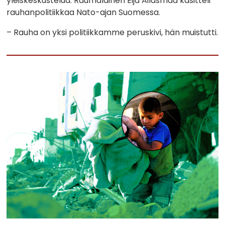
yleiskeskustelua. Raumalainen Eija Ailasmaa käsitteli
rauhanpolitiikkaa Nato-ajan Suomessa.
– Rauha on yksi politiikkamme peruskivi, hän muistutti.