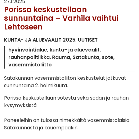
27.1.2025
Porissa keskustellaan
sunnuntaina – Varhila vaihtui
Lehtoseen
KUNTA- JA ALUEVAALIT 2025
UUTISET
hyvinvointialue
kunta- ja aluevaalit
rauhanpolitiikka
Rauma
Satakunta
sote
vasemmistoliitto
Satakunnan vasemmistoliiton keskustelut jatkuvat
sunnuntaina 2. helmikuuta.
Porissa keskustellaan sotesta sekä sodan ja rauhan
kysymyksistä.
Paneeleihin on tulossa nimekkäitä vasemmistolaisia
Satakunnasta ja kauempaakin.