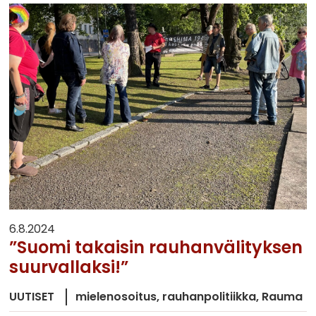
6.8.2024
”Suomi takaisin rauhanvälityksen
suurvallaksi!”
UUTISET
mielenosoitus
rauhanpolitiikka
Rauma