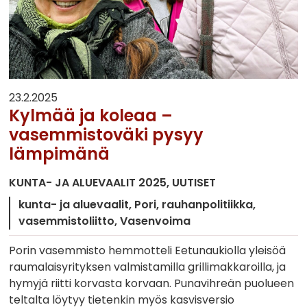
23.2.2025
Kylmää ja koleaa –
vasemmistoväki pysyy
lämpimänä
KUNTA- JA ALUEVAALIT 2025
UUTISET
kunta- ja aluevaalit
Pori
rauhanpolitiikka
vasemmistoliitto
Vasenvoima
Porin vasemmisto hemmotteli Eetunaukiolla yleisöä
raumalaisyrityksen valmistamilla grillimakkaroilla, ja
hymyjä riitti korvasta korvaan. Punavihreän puolueen
teltalta löytyy tietenkin myös kasvisversio