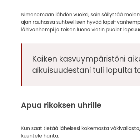
Nimenomaan lähdön vuoksi, sain säilyttää mol
ajan rauhassa suhteellisen hyvää lapsi-vanhempi-
lähivanhempi ja toisen luona vietin puolet lapsuus
Kaiken kasvuympäristöni aiku
aikuisuudestani tuli lopulta 
Apua rikoksen uhrille
Kun saat tietää läheisesi kokemasta väkivallasta, s
kuuntele häntä.