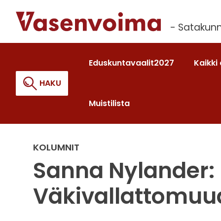
Siirry
sisältöön
- Satakunn
Eduskuntavaalit2027
Kaikki 
HAKU
Muistilista
Haku:
KOLUMNIT
Sanna Nylander:
Väkivallattomuu