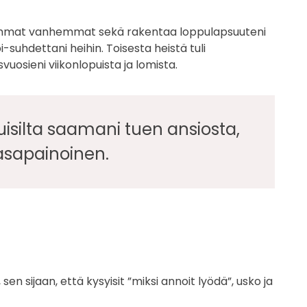
emmat vanhemmat sekä rakentaa loppulapsuuteni
suhdettani heihin. Toisesta heistä tuli
vuosieni viikonlopuista ja lomista.
isilta saamani tuen ansiosta,
tasapainoinen.
en sijaan, että kysyisit ”miksi annoit lyödä”, usko ja