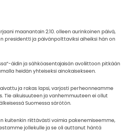
irjaani maanantain 2.10. olleen aurinkoinen päivä,
n presidentti ja päivänpolttaviksi aiheiksi hän on
sa”-äidin ja sähköasentajaisän avoliittoon pitkään
samalla heidän yhteiseksi ainokaisekseen.
kaivattu ja rakas lapsi, varjosti perheonneamme
s. Tie aikuisuuteen ja vanhemmuuteen ei ollut
älkeisessä Suomessa särötön.
n kuitenkin riittävästi voimia pakenemiseemme,
eestamme jollekulle ja se oli auttanut häntä