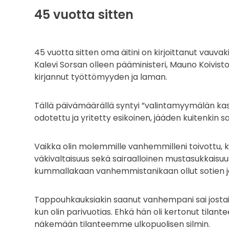
45 vuotta sitten
45 vuotta sitten oma äitini on kirjoittanut vauvak
Kalevi Sorsan olleen pääministeri, Mauno Koivisto
kirjannut työttömyyden ja laman.
Tällä päivämäärällä syntyi ”valintamyymälän kas
odotettu ja yritetty esikoinen, jääden kuitenkin 
Vaikka olin molemmille vanhemmilleni toivottu, 
väkivaltaisuus sekä sairaalloinen mustasukkaisuu
kummallakaan vanhemmistanikaan ollut sotien j
Tappouhkauksiakin saanut vanhempani sai jostai
kun olin parivuotias. Ehkä hän oli kertonut tilant
näkemään tilanteemme ulkopuolisen silmin.