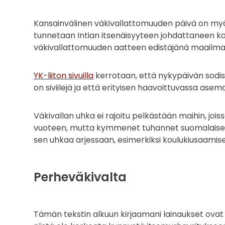
Kansainvälinen väkivallattomuuden päivä on m
tunnetaan Intian itsenäisyyteen johdattaneen k
väkivallattomuuden aatteen edistäjänä maailmall
YK-liiton sivuilla
kerrotaan, että nykypäivän sodissa
on siviilejä ja että erityisen haavoittuvassa asem
Väkivallan uhka ei rajoitu pelkästään maihin, jois
vuoteen, mutta kymmenet tuhannet suomalaiset la
sen uhkaa arjessaan, esimerkiksi koulukiusaamis
Perheväkivalta
Tämän tekstin alkuun kirjaamani lainaukset ovat 