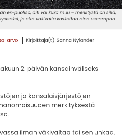
ajan ex-puoliso, äiti vai kuka muu – merkitystä on sillä,
yysiseksi, ja että väkivalta koskettaa aina useampaa
sa-arvo
Kirjoittaja(t): Sanna Nylander
okakuun 2. päivän kansainväliseksi
jestöjen ja kansalaisjärjestöjen
rauhanomaisuuden merkityksestä
ssa.
rvassa ilman väkivaltaa tai sen uhkaa.