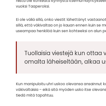
niistä ole korkeata kynnystä itsemurhayrityksee
vuoksi Taaperoksi.
Ei ole väliä sillä, onko viestit lähettänyt vastaan
sillä, että väkivaltaa on jo kauan ennen kuin se m
useampaa henkilöä kuin sen kohteeksi on alun per
Tuollaisia viestejä kun ottaa
omalta läheiseltään, alkaa 
Kun manipuloitu uhri uskoo olevansa ansainnut kai
väkivaltaisia – eikä sitä myöden usko itse olevans
tiedä mitä tapahtuu.