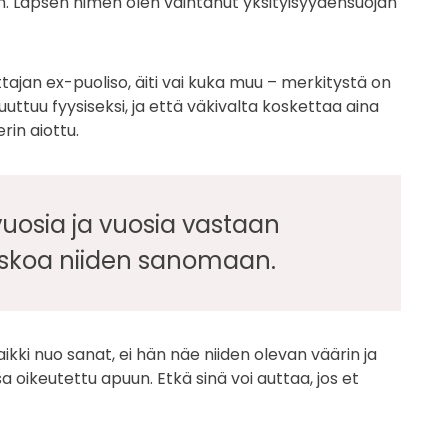
n. Lapsen nimen olen vaihtanut yksityisyydensuojan
ottajan ex-puoliso, äiti vai kuka muu – merkitystä on
uuttuu fyysiseksi, ja että väkivalta koskettaa aina
in aiottu.
 vuosia ja vuosia vastaan
uskoa niiden sanomaan.
kki nuo sanat, ei hän näe niiden olevan väärin ja
a oikeutettu apuun. Etkä sinä voi auttaa, jos et