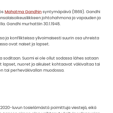
yös
Mahatma Gandhin
syntymäpäivä (1869). Gandhi
ansalaisoikeusliikkeen johtohahmona ja vapauden ja
a. Gandhi murhattiin 30.1.1948.
 ja konflikteissa ylivoimaisesti suurin osa uhreista
assa ovat naiset ja lapset.
sa soditaan. Suomi ei ole ollut sodassa lähes sataan
pset, nuoret ja aikuiset kohtaavat väkivaltaa tai
en tai perheväkivallan muodossa.
2020-luvun tosielämästä poimittuja viestejä, eikä