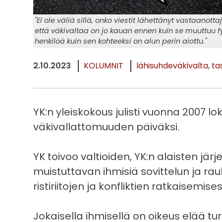
"Ei ole väliä sillä, onko viestit lähettänyt vastaanott
että väkivaltaa on jo kauan ennen kuin se muuttuu f
henkilöä kuin sen kohteeksi on alun perin aiottu."
2.10.2023
KOLUMNIT
lähisuhdeväkivalta
ta
YK:n yleiskokous julisti vuonna 2007 l
väkivallattomuuden päiväksi.
YK toivoo valtioiden, YK:n alaisten jär
muistuttavan ihmisiä sovittelun ja 
ristiriitojen ja konfliktien ratkaisemise
Jokaisella ihmisellä on oikeus elää tu