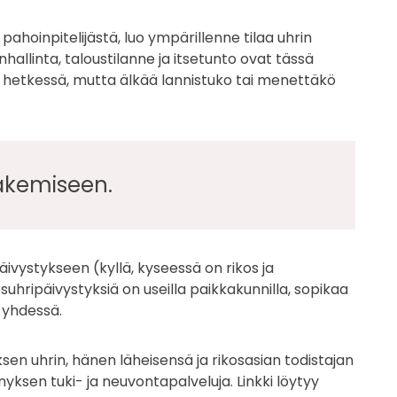
pahoinpitelijästä, luo ympärillenne tilaa uhrin
llinta, taloustilanne ja itsetunto ovat tässä
u hetkessä, mutta älkää lannistuko tai menettäkö
hakemiseen.
äivystykseen (kyllä, kyseessä on rikos ja
uhripäivystyksiä on useilla paikkakunnilla, sopikaa
 yhdessä.
en uhrin, hänen läheisensä ja rikosasian todistajan
en tuki- ja neuvontapalveluja. Linkki löytyy