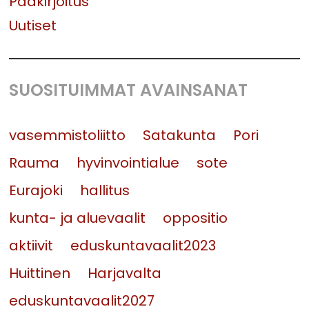
Pääkirjoitus
Uutiset
SUOSITUIMMAT AVAINSANAT
vasemmistoliitto
Satakunta
Pori
Rauma
hyvinvointialue
sote
Eurajoki
hallitus
kunta- ja aluevaalit
oppositio
aktiivit
eduskuntavaalit2023
Huittinen
Harjavalta
eduskuntavaalit2027