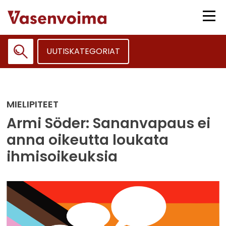
Siirry
sisältöön
Vali
UUTISKATEGORIAT
Haku:
MIELIPITEET
Armi Söder: Sananvapaus ei
anna oikeutta loukata
ihmisoikeuksia