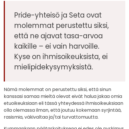
Pride-yhteisö ja Seta ovat
molemmat perustettu siksi,
että ne ajavat tasa-arvoa
kaikille – ei vain harvoille.
Kyse on ihmisoikeuksista, ei
mielipidekysymyksistä.
Nämä molemmat on perustettu siksi, että sinun
kanssasi samaa mieltä olevat eivät halua jakaa omia
etuoikeuksiaan eli tässä yhteydessä ihmisoikeuksiaan
olla olemassa ilman, että joutuu kokemaan syrjintää,
rasismia, väkivaltaa ja/tai turvattomuutta.
Kummankaan päätarkoituksena ei edes ole pyrkimys