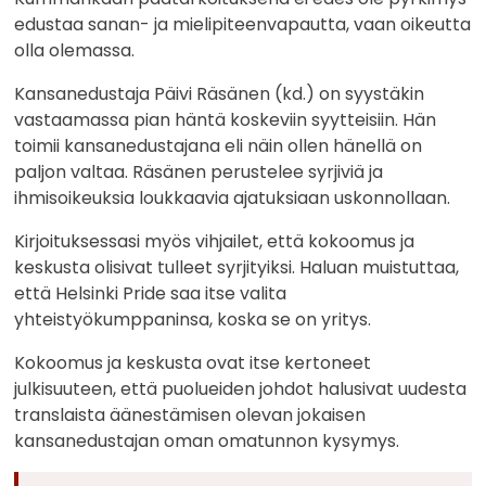
edustaa sanan- ja mielipiteenvapautta, vaan oikeutta
olla olemassa.
Kansanedustaja Päivi Räsänen (kd.) on syystäkin
vastaamassa pian häntä koskeviin syytteisiin. Hän
toimii kansanedustajana eli näin ollen hänellä on
paljon valtaa. Räsänen perustelee syrjiviä ja
ihmisoikeuksia loukkaavia ajatuksiaan uskonnollaan.
Kirjoituksessasi myös vihjailet, että kokoomus ja
keskusta olisivat tulleet syrjityiksi. Haluan muistuttaa,
että Helsinki Pride saa itse valita
yhteistyökumppaninsa, koska se on yritys.
Kokoomus ja keskusta ovat itse kertoneet
julkisuuteen, että puolueiden johdot halusivat uudesta
translaista äänestämisen olevan jokaisen
kansanedustajan oman omatunnon kysymys.