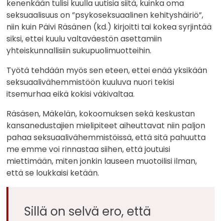
kenenkään tulisi kuulla uutisia siitä, kuinka oma
seksuaalisuus on ”psykoseksuaalinen kehityshäiriö”,
niin kuin Päivi Räsänen (kd.) kirjoitti tai kokea syrjintää
siksi, ettei kuulu valtaväestön asettamiin
yhteiskunnallisiin sukupuolimuotteihin.
Työtä tehdään myös sen eteen, ettei enää yksikään
seksuaalivähemmistöön kuuluva nuori tekisi
itsemurhaa eikä kokisi väkivaltaa.
Räsäsen, Mäkelän, kokoomuksen sekä keskustan
kansanedustajien mielipiteet aiheuttavat niin paljon
pahaa seksuaalivähemmistöissä, että sitä pahuutta
me emme voi rinnastaa siihen, että joutuisi
miettimään, miten jonkin lauseen muotoilisi ilman,
että se loukkaisi ketään.
Sillä on selvä ero, että