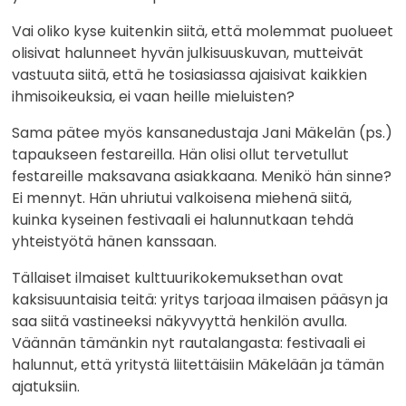
Vai oliko kyse kuitenkin siitä, että molemmat puolueet
olisivat halunneet hyvän julkisuuskuvan, mutteivät
vastuuta siitä, että he tosiasiassa ajaisivat kaikkien
ihmisoikeuksia, ei vaan heille mieluisten?
Sama pätee myös kansanedustaja Jani Mäkelän (ps.)
tapaukseen festareilla. Hän olisi ollut tervetullut
festareille maksavana asiakkaana. Menikö hän sinne?
Ei mennyt. Hän uhriutui valkoisena miehenä siitä,
kuinka kyseinen festivaali ei halunnutkaan tehdä
yhteistyötä hänen kanssaan.
Tällaiset ilmaiset kulttuurikokemuksethan ovat
kaksisuuntaisia teitä: yritys tarjoaa ilmaisen pääsyn ja
saa siitä vastineeksi näkyvyyttä henkilön avulla.
Väännän tämänkin nyt rautalangasta: festivaali ei
halunnut, että yritystä liitettäisiin Mäkelään ja tämän
ajatuksiin.