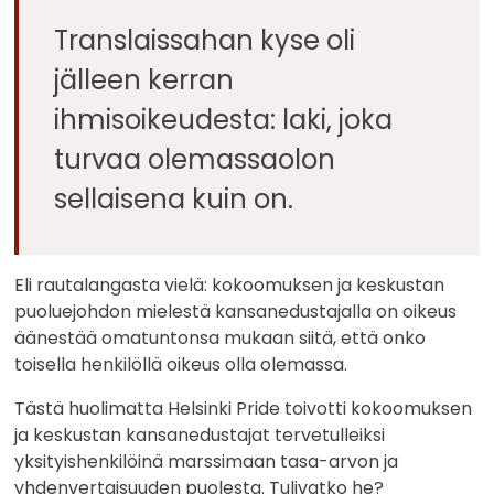
Translaissahan kyse oli
jälleen kerran
ihmisoikeudesta: laki, joka
turvaa olemassaolon
sellaisena kuin on.
Eli rautalangasta vielä: kokoomuksen ja keskustan
puoluejohdon mielestä kansanedustajalla on oikeus
äänestää omatuntonsa mukaan siitä, että onko
toisella henkilöllä oikeus olla olemassa.
Tästä huolimatta Helsinki Pride toivotti kokoomuksen
ja keskustan kansanedustajat tervetulleiksi
yksityishenkilöinä marssimaan tasa-arvon ja
yhdenvertaisuuden puolesta. Tulivatko he?