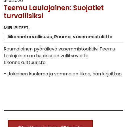
31.5.2026
Teemu Laulajainen: Suojatiet
turvallisiksi
MIELIPITEET
liikenneturvallisuus
Rauma
vasemmistoliitto
Raumalainen pyöräilevä vasemmistoaktiivi Teemu
Laulajainen on huolissaan vallitsevasta
liikennekulttuurista.
– Jokainen kuolema ja vamma on liikaa, hän kirjoittaa.