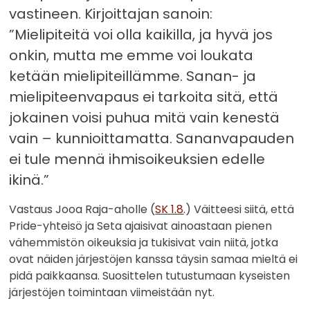
vastineen. Kirjoittajan sanoin:
”Mielipiteitä voi olla kaikilla, ja hyvä jos
onkin, mutta me emme voi loukata
ketään mielipiteillämme. Sanan- ja
mielipiteenvapaus ei tarkoita sitä, että
jokainen voisi puhua mitä vain kenestä
vain – kunnioittamatta. Sananvapauden
ei tule mennä ihmisoikeuksien edelle
ikinä.”
Vastaus Jooa Raja-aholle (
SK 1.8
.) Väitteesi siitä, että
Pride-yhteisö ja Seta ajaisivat ainoastaan pienen
vähemmistön oikeuksia ja tukisivat vain niitä, jotka
ovat näiden järjestöjen kanssa täysin samaa mieltä ei
pidä paikkaansa. Suosittelen tutustumaan kyseisten
järjestöjen toimintaan viimeistään nyt.