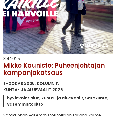
LUE LISÄÄ
3.4.2025
Mikko Kaunisto: Puheenjohtajan
kampanjakatsaus
EHDOKAS 2025
KOLUMNIT
KUNTA- JA ALUEVAALIT 2025
hyvinvointialue
kunta- ja aluevaalit
Satakunta
vasemmistoliitto
Satakunnan vasemmistoliitolla on takana kolme