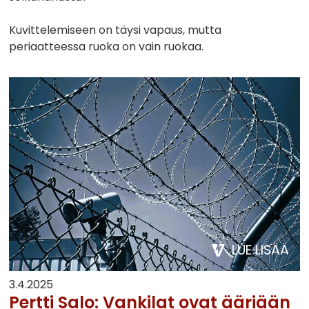
Kuvittelemiseen on täysi vapaus, mutta
periaatteessa ruoka on vain ruokaa.
LUE LISÄÄ
3.4.2025
Pertti Salo: Vankilat ovat ääriään