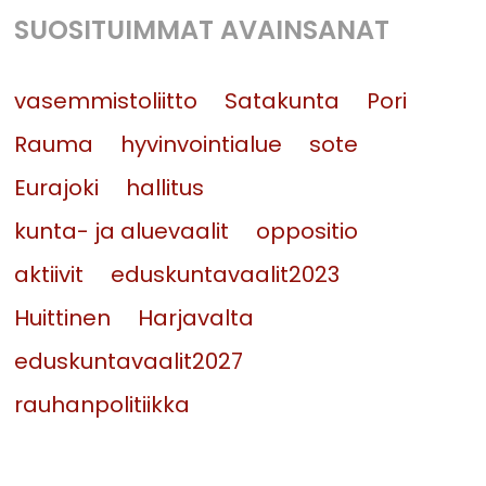
SUOSITUIMMAT AVAINSANAT
vasemmistoliitto
Satakunta
Pori
Rauma
hyvinvointialue
sote
Eurajoki
hallitus
kunta- ja aluevaalit
oppositio
aktiivit
eduskuntavaalit2023
Huittinen
Harjavalta
eduskuntavaalit2027
rauhanpolitiikka