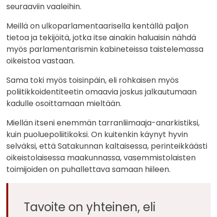
seuraaviin vaaleihin.
Meillä on ulkoparlamentaarisella kentällä paljon
tietoa ja tekijöitä, jotka itse ainakin haluaisin nähdä
myös parlamentarismin kabineteissa taistelemassa
oikeistoa vastaan.
Sama toki myös toisinpäin, eli rohkaisen myös
poliitikkoidentiteetin omaavia joskus jalkautumaan
kadulle osoittamaan mieltään.
Miellän itseni enemmän tarranliimaaja-anarkistiksi,
kuin puoluepoliitikoksi. On kuitenkin käynyt hyvin
selväksi, että Satakunnan kaltaisessa, perinteikkäästi
oikeistolaisessa maakunnassa, vasemmistolaisten
toimijoiden on puhallettava samaan hiileen.
Tavoite on yhteinen, eli