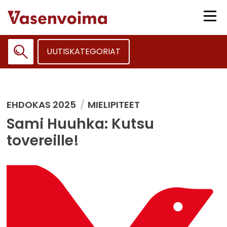
Siirry
sisältöön
Vali
UUTISKATEGORIAT
Haku:
EHDOKAS 2025
MIELIPITEET
Sami Huuhka: Kutsu
tovereille!