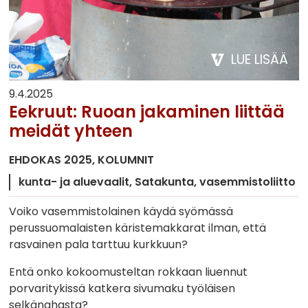
LUE LISÄÄ
9.4.2025
Eekruut: Ruoan jakaminen liittää
meidät yhteen
EHDOKAS 2025
KOLUMNIT
kunta- ja aluevaalit
Satakunta
vasemmistoliitto
Voiko vasemmistolainen käydä syömässä
perussuomalaisten käristemakkarat ilman, että
rasvainen pala tarttuu kurkkuun?
Entä onko kokoomusteltan rokkaan liuennut
porvaritykissä katkera sivumaku työläisen
selkänahasta?