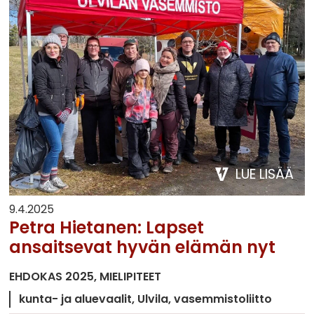
LUE LISÄÄ
9.4.2025
Petra Hietanen: Lapset
ansaitsevat hyvän elämän nyt
EHDOKAS 2025
MIELIPITEET
kunta- ja aluevaalit
Ulvila
vasemmistoliitto