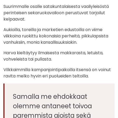
Suurimmalle osalle satakuntalaisesta vaaliyleisöstä
perinteisen sekaruokavalioon perustuvat tarjoilut
kelpaavat.
Aukioilla, toreilla ja marketien edustoilla on viime
viikkoina ruokittu kokonaisia perheitä, pikkulapsista
vanhuksiin, monia kansallisuuksiakin.
Harva kieltäytyy ilmaisesta makkarasta, letuista,
vohveleista tai pullasta.
Vilkkaimmilla kampanjointipaikoilla itsensä on voinut
ravita melko hyvin eri puolueiden teltoilla.
Samalla me ehdokkaat
olemme antaneet toivoa
paremmista ajoista sekä