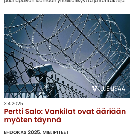
puuhapäivän luomaan yhteisöllisyyttä ja kontakteja.
LUE LISÄÄ
3.4.2025
Pertti Salo: Vankilat ovat ääriään
myöten täynnä
EHDOKAS 2025
MIELIPITEET