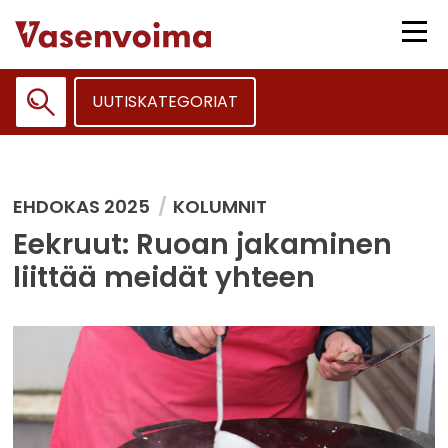
Siirry
sisältöön
Vali
UUTISKATEGORIAT
Haku:
EHDOKAS 2025
KOLUMNIT
Eekruut: Ruoan jakaminen
liittää meidät yhteen