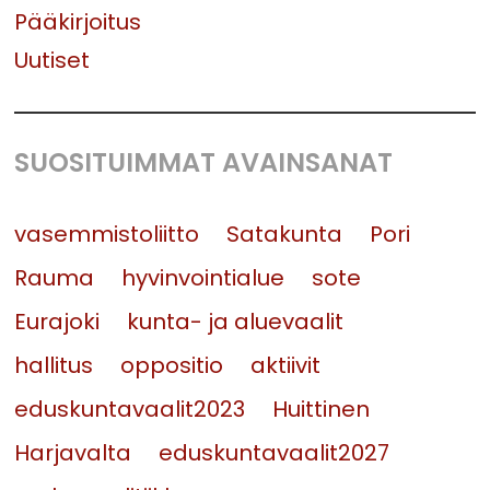
Pääkirjoitus
Uutiset
SUOSITUIMMAT AVAINSANAT
vasemmistoliitto
Satakunta
Pori
Rauma
hyvinvointialue
sote
Eurajoki
kunta- ja aluevaalit
hallitus
oppositio
aktiivit
eduskuntavaalit2023
Huittinen
Harjavalta
eduskuntavaalit2027