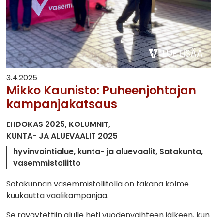
LUE LISÄÄ
3.4.2025
Mikko Kaunisto: Puheenjohtajan
kampanjakatsaus
EHDOKAS 2025
KOLUMNIT
KUNTA- JA ALUEVAALIT 2025
hyvinvointialue
kunta- ja aluevaalit
Satakunta
vasemmistoliitto
Satakunnan vasemmistoliitolla on takana kolme
kuukautta vaalikampanjaa.
Se räväytettiin alulle heti vuodenvaihteen jälkeen, kun