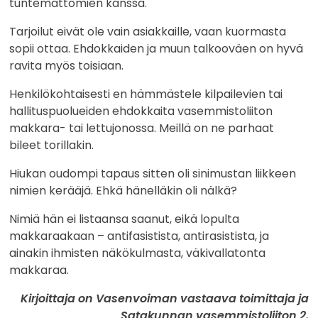
tuntemattomien kanssa.
Tarjoilut eivät ole vain asiakkaille, vaan kuormasta
sopii ottaa. Ehdokkaiden ja muun talkooväen on hyvä
ravita myös toisiaan.
Henkilökohtaisesti en hämmästele kilpailevien tai
hallituspuolueiden ehdokkaita vasemmistoliiton
makkara- tai lettujonossa. Meillä on ne parhaat
bileet torillakin.
Hiukan oudompi tapaus sitten oli sinimustan liikkeen
nimien kerääjä. Ehkä hänelläkin oli nälkä?
Nimiä hän ei listaansa saanut, eikä lopulta
makkaraakaan – antifasistista, antirasistista, ja
ainakin ihmisten näkökulmasta, väkivallatonta
makkaraa.
Kirjoittaja on Vasenvoiman vastaava toimittaja ja
Satakunnan vasemmistoliiton 2.