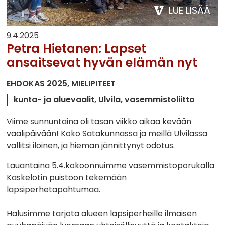
LUE LISÄÄ
9.4.2025
Petra Hietanen: Lapset
ansaitsevat hyvän elämän nyt
EHDOKAS 2025
MIELIPITEET
kunta- ja aluevaalit
Ulvila
vasemmistoliitto
Viime sunnuntaina oli tasan viikko aikaa kevään
vaalipäivään! Koko Satakunnassa ja meillä Ulvilassa
vallitsi iloinen, ja hieman jännittynyt odotus.
Lauantaina 5.4.kokoonnuimme vasemmistoporukalla
Kaskelotin puistoon tekemään
lapsiperhetapahtumaa.
Halusimme tarjota alueen lapsiperheille ilmaisen