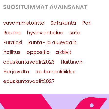
SUOSITUIMMAT AVAINSANAT
vasemmistoliitto
Satakunta
Pori
Rauma
hyvinvointialue
sote
Eurajoki
kunta- ja aluevaalit
hallitus
oppositio
aktiivit
eduskuntavaalit2023
Huittinen
Harjavalta
rauhanpolitiikka
eduskuntavaalit2027