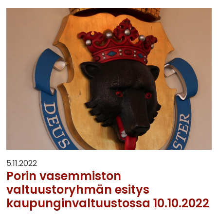
5.11.2022
Porin vasemmiston
valtuustoryhmän esitys
kaupunginvaltuustossa 10.10.2022