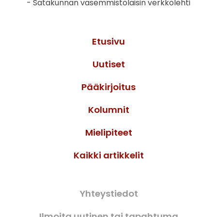
- Satakunnan vasemmistolaisin verkkolehti
Etusivu
Uutiset
Pääkirjoitus
Kolumnit
Mielipiteet
Kaikki artikkelit
Yhteystiedot
Ilmoita uutinen tai tapahtuma