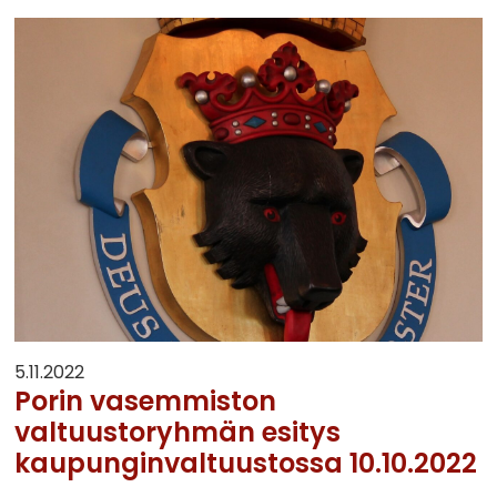
5.11.2022
Porin vasemmiston
valtuustoryhmän esitys
kaupunginvaltuustossa 10.10.2022