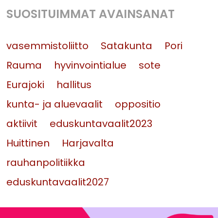
SUOSITUIMMAT AVAINSANAT
vasemmistoliitto
Satakunta
Pori
Rauma
hyvinvointialue
sote
Eurajoki
hallitus
kunta- ja aluevaalit
oppositio
aktiivit
eduskuntavaalit2023
Huittinen
Harjavalta
rauhanpolitiikka
eduskuntavaalit2027