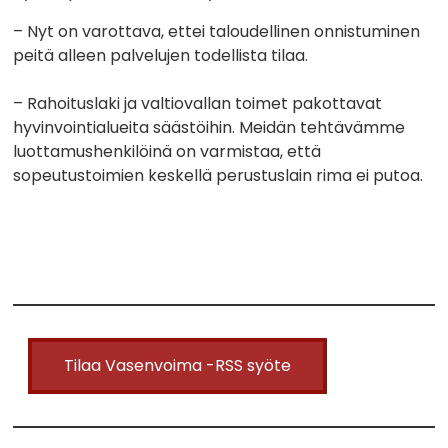
– Nyt on varottava, ettei taloudellinen onnistuminen
peitä alleen palvelujen todellista tilaa.
– Rahoituslaki ja valtiovallan toimet pakottavat
hyvinvointialueita säästöihin. Meidän tehtävämme
luottamushenkilöinä on varmistaa, että
sopeutustoimien keskellä perustuslain rima ei putoa.
Tilaa Vasenvoima -RSS syöte