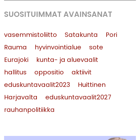
SUOSITUIMMAT AVAINSANAT
vasemmistoliitto
Satakunta
Pori
Rauma
hyvinvointialue
sote
Eurajoki
kunta- ja aluevaalit
hallitus
oppositio
aktiivit
eduskuntavaalit2023
Huittinen
Harjavalta
eduskuntavaalit2027
rauhanpolitiikka