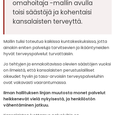
omahoitaja -mallin avulla
toisi säästöjä ja kohentaisi
kansalaisten terveyttä.
Mallin tulisi toteutua kaikissa kuntakeskuksissa, jotta
ainakin eniten palveluja tarvitsevien ja ikääntyneiden
hyvät terveyspalvelut turvattaisiin.
Jo tehtyjen ja ennakoitavissa olevien säästöjen vuoksi
on ilmeistä, että kansalaisten perustuslailliset
oikeudet hyviin ja tasa-arvoisiin terveyspalveluihin
ovat vakavasti vaarantumassa.
Ilman hallituksen linjan muutosta monet palvelut
heikkenevät vielä nykyisestä, ja henkilöstön
vähentäminen jatkuu.