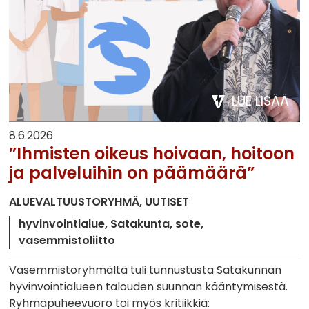
LUE LISÄÄ
8.6.2026
”Ihmisten oikeus hoivaan, hoitoon
ja palveluihin on päämäärä”
ALUEVALTUUSTORYHMÄ
UUTISET
hyvinvointialue
Satakunta
sote
vasemmistoliitto
Vasemmistoryhmältä tuli tunnustusta Satakunnan
hyvinvointialueen talouden suunnan kääntymisestä.
Ryhmäpuheevuoro toi myös kritiikkiä: