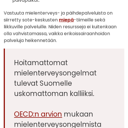
päiväpaikat.
Vastuuta mielenterveys- ja päihdepalveluista on
siirretty sote-keskusten
miepä
-tiimeille sekä
liikkuville palveluille. Niiden resursseja ei kuitenkaan
olla vahvistamassa, vaikka erikoissairaanhoidon
palveluja heikennetään.
Hoitamattomat
mielenterveysongelmat
tulevat Suomelle
uskomattoman kalliiksi.
OECD:n arvion
mukaan
mielenterveysongelmista