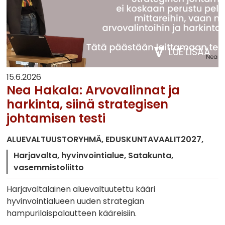
LUE LISÄÄ
15.6.2026
Nea Hakala: Arvovalinnat ja
harkinta, siinä strategisen
johtamisen testi
ALUEVALTUUSTORYHMÄ
EDUSKUNTAVAALIT2027
Harjavalta
hyvinvointialue
Satakunta
vasemmistoliitto
Harjavaltalainen aluevaltuutettu kääri
hyvinvointialueen uuden strategian
hampurilaispalautteen kääreisiin.