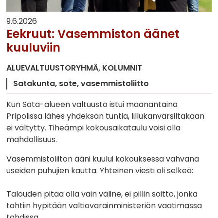
9.6.2026
Eekruut: Vasemmiston äänet
kuuluviin
ALUEVALTUUSTORYHMÄ
KOLUMNIT
Satakunta
sote
vasemmistoliitto
Kun Sata-alueen valtuusto istui maanantaina
Pripolissa lähes yhdeksän tuntia, lillukanvarsiltakaan
ei vältytty. Tiheämpi kokousaikataulu voisi olla
mahdollisuus.
Vasemmistoliiton ääni kuului kokouksessa vahvana
useiden puhujien kautta. Yhteinen viesti oli selkeä:
Talouden pitää olla vain väline, ei pillin soitto, jonka
tahtiin hypitään valtiovarainministeriön vaatimassa
tahdissa.