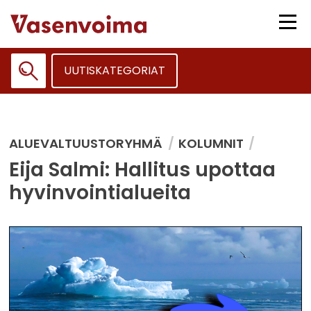
Siirry
sisältöön
Vali
UUTISKATEGORIAT
Haku:
ALUEVALTUUSTORYHMÄ
KOLUMNIT
Eija Salmi: Hallitus upottaa
hyvinvointialueita