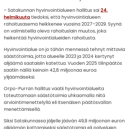
– Satakunnan hyvinvointialueen hallitus sai
24.
helmikuuta
tiedoksi, että hyvinvointialueen
rahoitusasema heikkenee vuosina 2027–2029. Syynä
on valmisteilla oleva rahoituslain muutos, joka
heikentää hyvinvointialueiden rahoitusta.
Hyvinvointialue on jo tähän mennessä tehnyt mittavia
säästötoimia, jotta alueelle 2023 ja 2024 kertynyt
alijäämä saataisiin katettua. Vuoden 2025 tilinpäätös
saatiin näillä keinoin 42,8 miljoonaa euroa
ylijäämäiseksi.
Orpo-Purran hallitus vaatii hyvinvointialueita
toteuttamaan säästötoimia uhkaamalla niitä
arviointimenettelyllä eli itsenäisen päätösvallan
menettämisellä.
Siksi Satakunnassa jäljelle jäävän 49,9 miljoonan euron
alijäämän kattamiseksi säästötoimia eli palvelujen