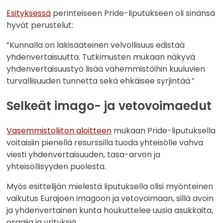
Esityksessä
perinteiseen Pride-liputukseen oli sinänsä
hyvät perustelut:
”Kunnalla on lakisääteinen velvollisuus edistää
yhdenvertaisuutta. Tutkimusten mukaan näkyvä
yhdenvertaisuustyö lisää vähemmistöihin kuuluvien
turvallisuuden tunnetta sekä ehkäisee syrjintää.”
Selkeät imago- ja vetovoimaedut
Vasemmistoliiton aloitteen
mukaan Pride-liputuksella
voitaisiin pienellä resurssilla tuoda yhteisölle vahva
viesti yhdenvertaisuuden, tasa-arvon ja
yhteisöllisyyden puolesta.
Myös esittelijän mielestä liputuksella olisi myönteinen
vaikutus Eurajoen imagoon ja vetovoimaan, sillä avoin
ja yhdenvertainen kunta houkuttelee uusia asukkaita,
osaajia ja yrityksiä.