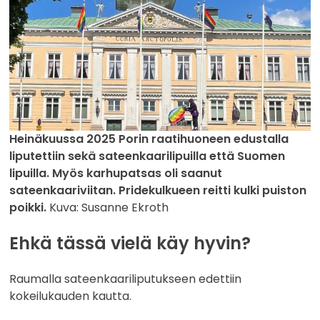
Heinäkuussa 2025 Porin raatihuoneen edustalla
liputettiin sekä sateenkaarilipuilla että Suomen
lipuilla. Myös karhupatsas oli saanut
sateenkaariviitan. Pridekulkueen reitti kulki puiston
poikki.
Kuva: Susanne Ekroth
Ehkä tässä vielä käy hyvin?
Raumalla sateenkaariliputukseen edettiin
kokeilukauden kautta.