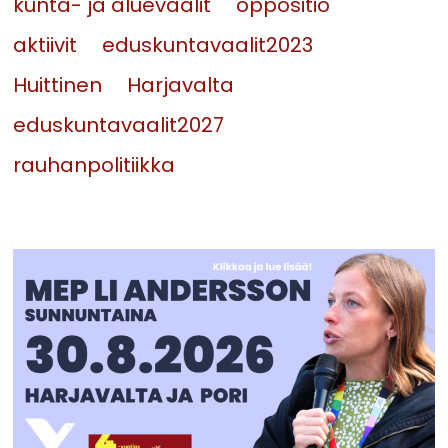
kunta- ja aluevaalit
oppositio
aktiivit
eduskuntavaalit2023
Huittinen
Harjavalta
eduskuntavaalit2027
rauhanpolitiikka