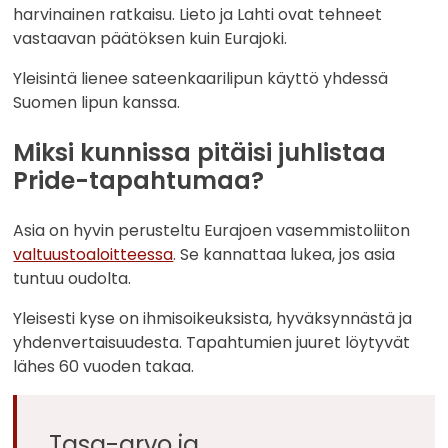
harvinainen ratkaisu. Lieto ja Lahti ovat tehneet
vastaavan päätöksen kuin Eurajoki.
Yleisintä lienee sateenkaarilipun käyttö yhdessä
Suomen lipun kanssa.
Miksi kunnissa pitäisi juhlistaa
Pride-tapahtumaa?
Asia on hyvin perusteltu Eurajoen vasemmistoliiton
valtuustoaloitteessa
. Se kannattaa lukea, jos asia
tuntuu oudolta.
Yleisesti kyse on ihmisoikeuksista, hyväksynnästä ja
yhdenvertaisuudesta. Tapahtumien juuret löytyvät
lähes 60 vuoden takaa.
Tasa-arvo ja