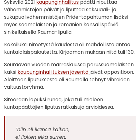
Syksyllä 2021
kaupunginhallitus
päätti niputtaa
vähemmistöjen päivät ja liputtaa seksuaali- ja
sukupuolivähemmistöjen Pride-tapahtuman lisäksi
myös saamelaisten ja romanien kansallispäiviä
sinikeltaisella Rauma-lipulla.
Kokeiluksi nimetystä kaudesta oli mahdollista antaa
kuntalalaispalautetta. Kirjaamon mukaan niitä tuli 130.
Seuraavan vuoden marraskuussa perussuomalaisten
kaksi
kaupunginhallituksen jäsentä
jäivät oppositioon.
Aloitteen liputuksesta oli Raumalla tehnyt vihreiden
valtuustoryhmä.
Siteeraan lopuksi runoa, joka tuli mieleen
kuntapäättäjien liputusratkaisuja arvioidessa.
”niin eli ikänsä kaiken,
ei iloiten eikä surren,