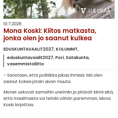
LUE LISÄÄ
10.7.2026
Mona Koski: Kiitos matkasta,
jonka olen jo saanut kulkea
EDUSKUNTAVAALIT2027
KOLUMNIT
eduskuntavaalit2027
Pori
Satakunta
vasemmistoliitto
– Sanotaan, että politiikka jakaa ihmisiä. Mä olen
saanut kokea jotain aivan muuta.
Monet uskovat samoihin unelmiin ja pitävät kiinni siitä,
että maailmasta voi tehdä vähän paremman, Mona
Koski kirjoittaa.