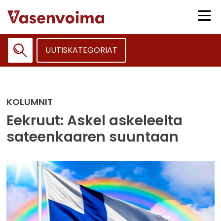
Siirry
sisältöön
Vali
UUTISKATEGORIAT
Haku:
KOLUMNIT
Eekruut: Askel askeleelta
sateenkaaren suuntaan