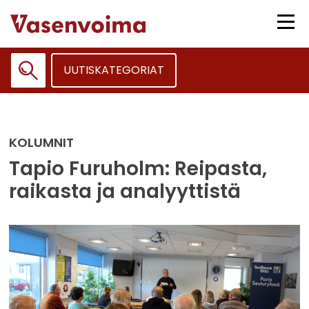
Siirry
sisältöön
Vali
UUTISKATEGORIAT
Haku:
KOLUMNIT
Tapio Furuholm: Reipasta,
raikasta ja analyyttistä