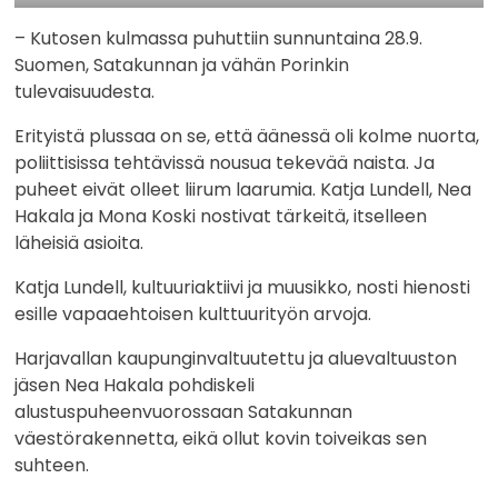
– Kutosen kulmassa puhuttiin sunnuntaina 28.9.
Suomen, Satakunnan ja vähän Porinkin
tulevaisuudesta.
Erityistä plussaa on se, että äänessä oli kolme nuorta,
poliittisissa tehtävissä nousua tekevää naista. Ja
puheet eivät olleet liirum laarumia. Katja Lundell, Nea
Hakala ja Mona Koski nostivat tärkeitä, itselleen
läheisiä asioita.
Katja Lundell, kultuuriaktiivi ja muusikko, nosti hienosti
esille vapaaehtoisen kulttuurityön arvoja.
Harjavallan kaupunginvaltuutettu ja aluevaltuuston
jäsen Nea Hakala pohdiskeli
alustuspuheenvuorossaan Satakunnan
väestörakennetta, eikä ollut kovin toiveikas sen
suhteen.