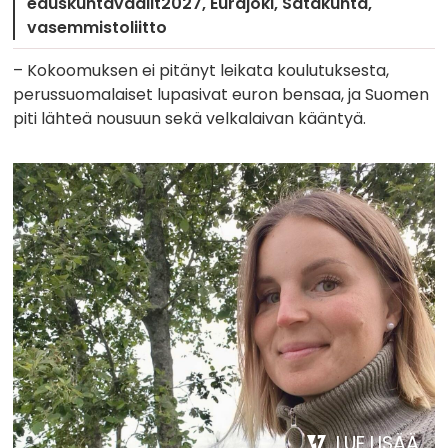
eduskuntavaalit2027
Eurajoki
Satakunta
vasemmistoliitto
– Kokoomuksen ei pitänyt leikata koulutuksesta,
perussuomalaiset lupasivat euron bensaa, ja Suomen
piti lähteä nousuun sekä velkalaivan kääntyä.
LUE LISÄÄ