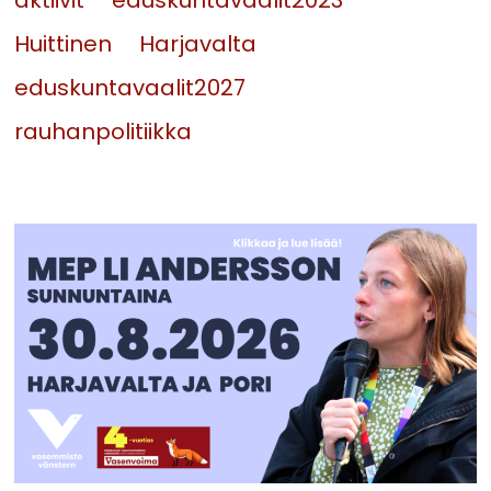
aktiivit
eduskuntavaalit2023
Huittinen
Harjavalta
eduskuntavaalit2027
rauhanpolitiikka