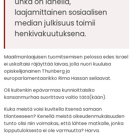
uhka on lähellä,
laajamittainen sosiaalisen
median julkisuus toimii
henkivakuutuksena.
Maailmanlaajuisen tuomitsemisen pelossa edes Israel
ei uskaltaisi räjäyttää laivaa, jolla nuori kuuluisa
opiskelijanainen Thunberg ja
europarlamentaarikko Rima Hassan seilaavat.
Oli kuitenkin epävarmaa kunnioittaisiko
kansanmurhaa suorittava valtio tätä(kään).
Kuka meistä voisi kuvitella itsensä samaan
tilanteeseen? Kenellä meistä oikeudenmukaisuuden
tunto olisi niin voimakas, että lähtee matkalle, jonka
lopputuloksesta ei ole varmuutta? Harva.