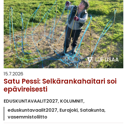
LUE LISÄÄ
15.7.2026
Satu Pessi: Selkärankahaitari soi
epävireisesti
EDUSKUNTAVAALIT2027
KOLUMNIT
eduskuntavaalit2027
Eurajoki
Satakunta
vasemmistoliitto