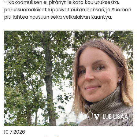
– Kokoomuksen ei pitänyt leikata koulutuksesta,
perussuomalaiset lupasivat euron bensaa, ja Suomen
piti lähteä nousuun sekä velkalaivan kääntyä.
LUE LISÄÄ
10.7.2026