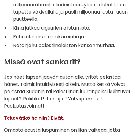
miljoonaa ihmistä kodeistaan, yli satatuhatta on
tapettu väkivallalla ja puoli miljoonaa lasta ruuan
puutteella.
Kiina jatkaa uiguurien alistamista,
Putin ukrainan moukarointia ja
Netanjahu palestiinalaisten kansanmurhaa.
Missä ovat sankarit?
Jos näet lapsen jäävän auton alle, yrität pelastaa
hänet. Toimit intuitiivisesti oikein. Mutta ketkä voivat
pelastaa Sudanin tai Palestiinan luurangoiksi kuihtuvat
lapset? Poliitikot! Johtajat! Yrityspamput!
Puolustusvoimat!
Tekevätkö he niin? Eivät.
Omasta edusta luopuminen on liian vaikeaa, jotta