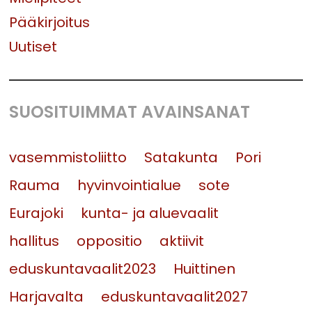
Pääkirjoitus
Uutiset
SUOSITUIMMAT AVAINSANAT
vasemmistoliitto
Satakunta
Pori
Rauma
hyvinvointialue
sote
Eurajoki
kunta- ja aluevaalit
hallitus
oppositio
aktiivit
eduskuntavaalit2023
Huittinen
Harjavalta
eduskuntavaalit2027