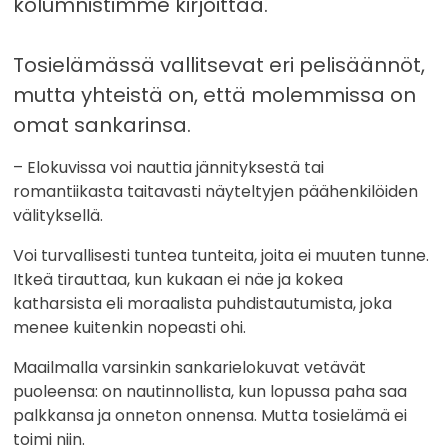
kolumnistimme kirjoittaa.
Tosielämässä vallitsevat eri pelisäännöt,
mutta yhteistä on, että molemmissa on
omat sankarinsa.
– Elokuvissa voi nauttia jännityksestä tai
romantiikasta taitavasti näyteltyjen päähenkilöiden
välityksellä.
Voi turvallisesti tuntea tunteita, joita ei muuten tunne.
Itkeä tirauttaa, kun kukaan ei näe ja kokea
katharsista eli moraalista puhdistautumista, joka
menee kuitenkin nopeasti ohi.
Maailmalla varsinkin sankarielokuvat vetävät
puoleensa: on nautinnollista, kun lopussa paha saa
palkkansa ja onneton onnensa. Mutta tosielämä ei
toimi niin.