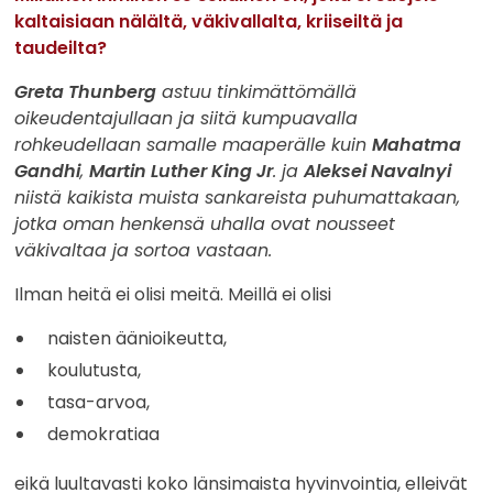
kaltaisiaan nälältä, väkivallalta, kriiseiltä ja
taudeilta?
Greta Thunberg
astuu tinkimättömällä
oikeudentajullaan ja siitä kumpuavalla
rohkeudellaan samalle maaperälle kuin
Mahatma
Gandhi
,
Martin Luther King Jr
. ja
Aleksei Navalnyi
niistä kaikista muista sankareista puhumattakaan,
jotka oman henkensä uhalla ovat nousseet
väkivaltaa ja sortoa vastaan.
Ilman heitä ei olisi meitä. Meillä ei olisi
naisten äänioikeutta,
koulutusta,
tasa-arvoa,
demokratiaa
eikä luultavasti koko länsimaista hyvinvointia, elleivät