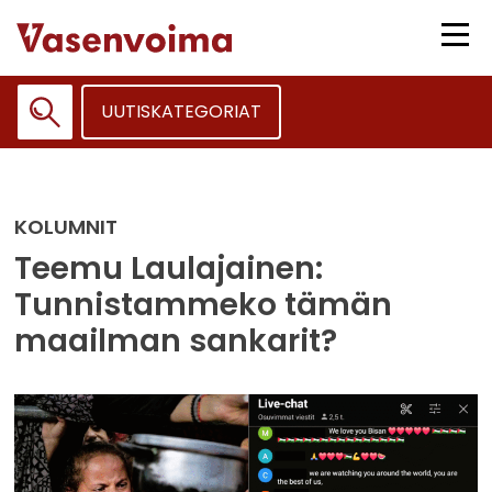
Siirry
sisältöön
Vali
UUTISKATEGORIAT
Haku:
KOLUMNIT
Teemu Laulajainen:
Tunnistammeko tämän
maailman sankarit?