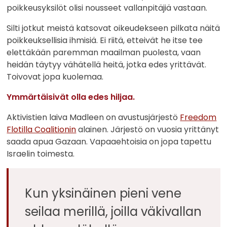
poikkeusyksilöt olisi nousseet vallanpitäjiä vastaan.
Silti jotkut meistä katsovat oikeudekseen pilkata näitä
poikkeuksellisia ihmisiä. Ei riitä, etteivät he itse tee
elettäkään paremman maailman puolesta, vaan
heidän täytyy vähätellä heitä, jotka edes yrittävät.
Toivovat jopa kuolemaa.
Ymmärtäisivät olla edes hiljaa.
Aktivistien laiva Madleen on avustusjärjestö
Freedom
Flotilla Coalitionin
alainen. Järjestö on vuosia yrittänyt
saada apua Gazaan. Vapaaehtoisia on jopa tapettu
Israelin toimesta.
Kun yksinäinen pieni vene
seilaa merillä, joilla väkivallan