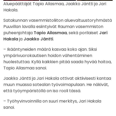
Aluepäättäjät Tapio Ailasmaa, Jaakko Jäntti ja Jari
Hakala.
Satakunnan vasemmistoliiton aluevaltuustoryhmästä
Puuvillan lavalla esiintyivät Rauman vasemmiston
puheenjohtaja
Tapio
Ailasmaa
, sekä porilaiset
Jari
Hakala
ja
Jaakko Jäntti
.
– Ikääntyneiden määrä kasvaa koko ajan. Siksi
ympärivuorokautisen hoidon vähentäminen
huolestuttaa. Kyllä kaikkien pitää saada hyvää hoitoa,
Tapio Ailasmaa sanoi.
Jaakko Jäntti ja Jari Hakala ottivat aktiivisesti kantaa
muun muassa sotealan työvoimapulaan. He näkivät,
että työympäristöllä on iso rooli tässä.
– Työhyvinvoinnilla on suuri merkitys, Jari Hakala
sanoi.