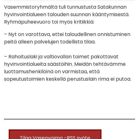
Vasemmistoryhmältä tuli tunnustusta Satakunnan
hyvinvointialueen talouden suunnan kääntymisestä.
Ryhmäpuheevuoro toi myös kritiikkiä:
– Nyt on varottava, ettei taloudellinen onnistuminen
peitä alleen palvelujen todellista tilaa.
– Rahoituslaki ja valtiovallan toimet pakottavat
hyvinvointialueita säästöihin. Meidän tehtävämme
luottamushenkilöinä on varmistaa, että
sopeutustoimien keskellä perustuslain rima ei putoa.
Tilaa Vasenvoima -RSS syöte