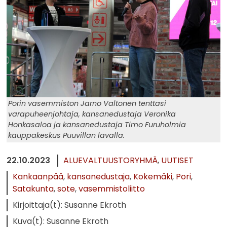
Porin vasemmiston Jarno Valtonen tenttasi
varapuheenjohtaja, kansanedustaja Veronika
Honkasaloa ja kansanedustaja Timo Furuholmia
kauppakeskus Puuvillan lavalla.
22.10.2023
ALUEVALTUUSTORYHMÄ
UUTISET
Kankaanpää
kansanedustaja
Kokemäki
Pori
Satakunta
sote
vasemmistoliitto
Kirjoittaja(t): Susanne Ekroth
Kuva(t): Susanne Ekroth