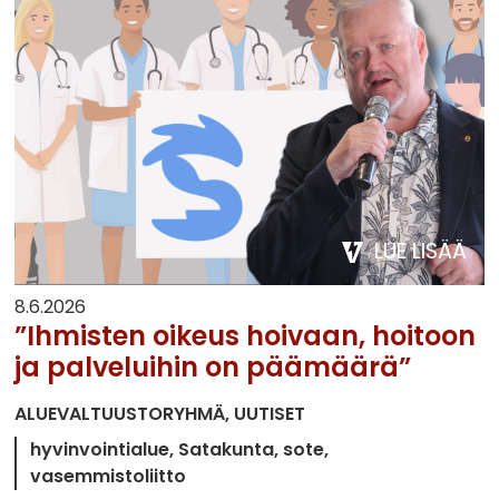
LUE LISÄÄ
8.6.2026
”Ihmisten oikeus hoivaan, hoitoon
ja palveluihin on päämäärä”
ALUEVALTUUSTORYHMÄ
UUTISET
hyvinvointialue
Satakunta
sote
vasemmistoliitto