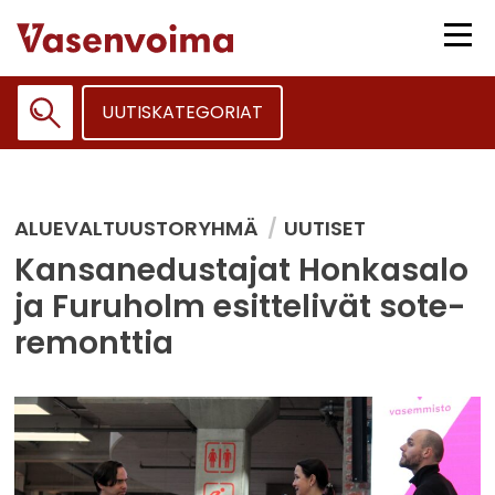
Siirry
sisältöön
Vali
UUTISKATEGORIAT
Haku:
ALUEVALTUUSTORYHMÄ
UUTISET
Kansanedustajat Honkasalo
ja Furuholm esittelivät sote-
remonttia