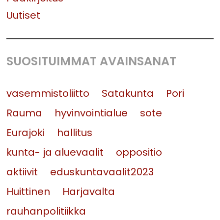
Uutiset
SUOSITUIMMAT AVAINSANAT
vasemmistoliitto
Satakunta
Pori
Rauma
hyvinvointialue
sote
Eurajoki
hallitus
kunta- ja aluevaalit
oppositio
aktiivit
eduskuntavaalit2023
Huittinen
Harjavalta
rauhanpolitiikka