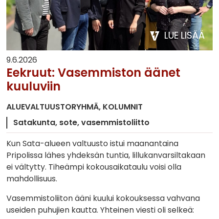
LUE LISÄÄ
9.6.2026
Eekruut: Vasemmiston äänet
kuuluviin
ALUEVALTUUSTORYHMÄ
KOLUMNIT
Satakunta
sote
vasemmistoliitto
Kun Sata-alueen valtuusto istui maanantaina
Pripolissa lähes yhdeksän tuntia, lillukanvarsiltakaan
ei vältytty. Tiheämpi kokousaikataulu voisi olla
mahdollisuus.
Vasemmistoliiton ääni kuului kokouksessa vahvana
useiden puhujien kautta. Yhteinen viesti oli selkeä: