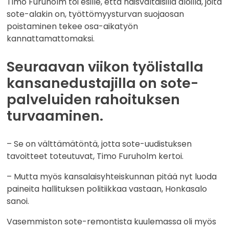
Timo Furuholm toi esille, että naisvaltaisilla aloilla, joita
sote-alakin on, työttömyysturvan suojaosan
poistaminen tekee osa-aikatyön
kannattamattomaksi.
Seuraavan viikon työlistalla
kansanedustajilla on sote-
palveluiden rahoituksen
turvaaminen.
– Se on välttämätöntä, jotta sote-uudistuksen
tavoitteet toteutuvat, Timo Furuholm kertoi.
– Mutta myös kansalaisyhteiskunnan pitää nyt luoda
paineita hallituksen politiikkaa vastaan, Honkasalo
sanoi.
Vasemmiston sote-remontista kuulemassa oli myös