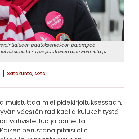
vinvointialueen päätöksentekoon parempaa
 halveksimista myös päättäjien aliarvioimista ja
Satakunta
sote
 muistuttaa mielipidekirjoituksessaan,
ntyvän väestön radikaalia kulukehitystä
oa vahvistettua ja painetta
aiken perustana pitäisi olla