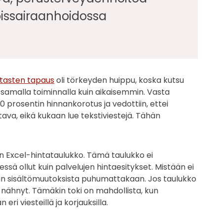
koissairaanhoidossa
rtasten tapaus
oli törkeyden huippu, koska kutsu
 samalla toiminnalla kuin aikaisemmin. Vasta
0 prosentin hinnankorotus ja vedottiin, ettei
tava, eikä kukaan lue tekstiviestejä. Tähän
jen Excel-hintataulukko. Tämä taulukko ei
ssä ollut kuin palvelujen hintaesitykset. Mistään ei
nan sisältömuutoksista puhumattakaan. Jos taulukko
le nähnyt. Tämäkin toki on mahdollista, kun
eri viesteillä ja korjauksilla.