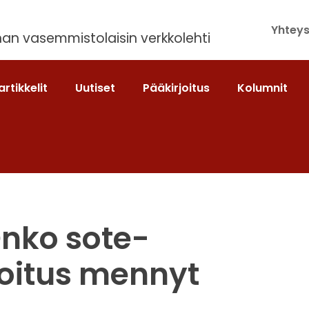
Yhteys
an vasemmistolaisin verkkolehti
artikkelit
Uutiset
Pääkirjoitus
Kolumnit
Onko sote-
koitus mennyt