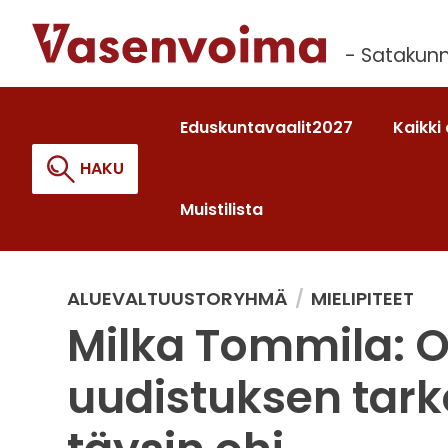
Siirry
sisältöön
- Satakunn
Eduskuntavaalit2027
Kaikki 
HAKU
Muistilista
Haku:
ALUEVALTUUSTORYHMÄ
MIELIPITEET
Milka Tommila: 
uudistuksen tar