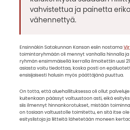
vahvistettua ja painetta eri
vähennettyä.
Ensinnäkin Satakunnan Kansan esiin nostama
Vi
toimintaryhmään oli mennyt vanhalla hinnalla ja
ryhmän ensimmäisellä kerralla ilmoitettiin uusi 21
asiasta voitu tiedottaa, koska posti on epäluotet
ensisijaisesti halusin myös päättäjänä puuttua.
On totta, että aluehallituksessa oli ollut palvelu
kuitenkaan päässyt valtuustoon asti, eikä esitykse
siis ilmennyt hinnankorotukset, mistään toimin
on tosiaan valtuustolle toimitettu, en sitä itse o
esityslistoja ja liitteitä lähetetään moneen kertaan 