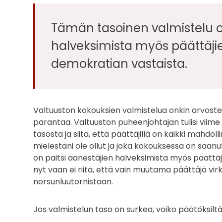
Tämän tasoinen valmistelu o
halveksimista myös päättäjien
demokratian vastaista.
Valtuuston kokouksien valmistelua onkin arvostelt
parantaa. Valtuuston puheenjohtajan tulisi viim
tasosta ja siitä, että päättäjillä on kaikki mahd
mielestäni ole ollut ja joka kokouksessa on saa
on paitsi äänestäjien halveksimista myös päättäji
nyt vaan ei riitä, että vain muutama päättäjä vi
norsunluutornistaan.
Jos valmistelun taso on surkea, voiko päätöksi