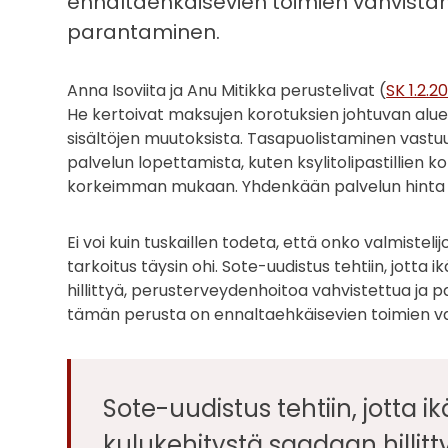
ennaltaehkäisevien toimien vahvist
parantaminen.
Anna Isoviita ja Anu Mitikka perustelivat (
SK 1.2.2
He kertoivat maksujen korotuksien johtuvan aluee
sisältöjen muutoksista. Tasapuolistaminen vastuu
palvelun lopettamista, kuten ksylitolipastillien 
korkeimman mukaan. Yhdenkään palvelun hinta ei
Ei voi kuin tuskaillen todeta, että onko valmist
tarkoitus täysin ohi. Sote-uudistus tehtiin, jott
hillittyä, perusterveydenhoitoa vahvistettua ja 
tämän perusta on ennaltaehkäisevien toimien 
Sote-uudistus tehtiin, jotta 
kulukehitystä saadaan hillit