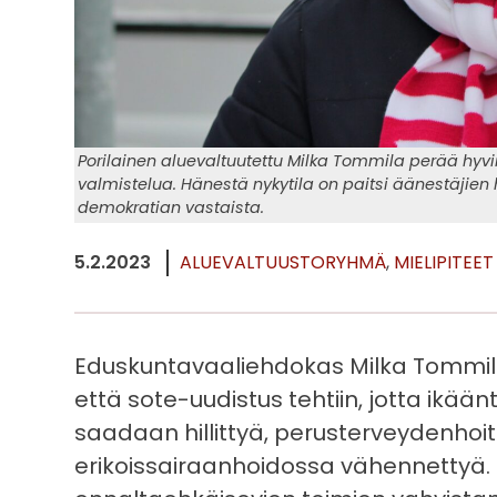
Porilainen aluevaltuutettu Milka Tommila perää hy
valmistelua. Hänestä nykytila on paitsi äänestäjien
demokratian vastaista.
5.2.2023
ALUEVALTUUSTORYHMÄ
MIELIPITEET
Eduskuntavaaliehdokas Milka Tommila
että sote-uudistus tehtiin, jotta ikää
saadaan hillittyä, perusterveydenhoit
erikoissairaanhoidossa vähennettyä. K