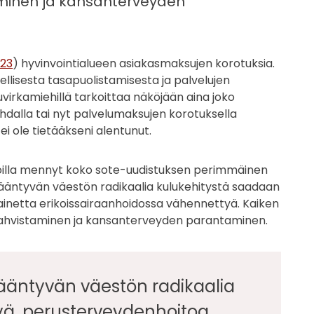
aminen ja kansanterveyden
023
) hyvinvointialueen asiakasmaksujen korotuksia.
llisesta tasapuolistamisesta ja palvelujen
virkamiehillä tarkoittaa näköjään aina joko
kohdalla tai nyt palvelumaksujen korotuksella
 ole tietääkseni alentunut.
elijoilla mennyt koko sote-uudistuksen perimmäinen
a ikääntyvän väestön radikaalia kulukehitystä saadaan
painetta erikoissairaanhoidossa vähennettyä. Kaiken
vahvistaminen ja kansanterveyden parantaminen.
ikääntyvän väestön radikaalia
tyä, perusterveydenhoitoa