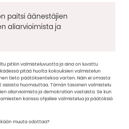
n paitsi äänestäjien
 aliarvioimista ja
u pitkin valmisteluvuotta ja aina on luvattu
e kädessä pitää huolta kokouksien valmistelun
ollinen tieto päätöksentekoa varten. Näin ei omasta
nut asiasta huomauttaa. Tämän tasoinen valmistelu
en aliarvioimista ja demokratian vastaista. Se kun
rkamiesten kanssa ohjailee valmistelua ja päätöksiä
ltäkään muuta odottaa?