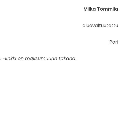
Milka Tommila
aluevaltuutettu
Pori
s
-linkki on maksumuurin takana
.