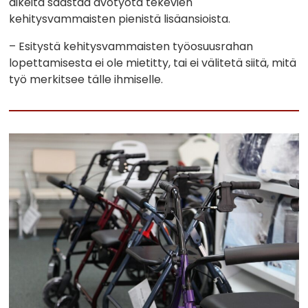
aikeita säästää avotyötä tekevien
kehitysvammaisten pienistä lisäansioista.
– Esitystä kehitysvammaisten työosuusrahan
lopettamisesta ei ole mietitty, tai ei välitetä siitä, mitä
työ merkitsee tälle ihmiselle.