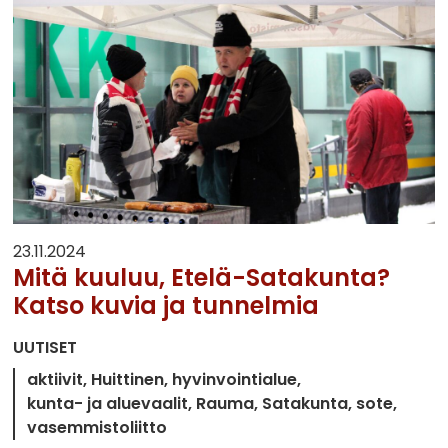
23.11.2024
Mitä kuuluu, Etelä-Satakunta?
Katso kuvia ja tunnelmia
UUTISET
aktiivit
Huittinen
hyvinvointialue
kunta- ja aluevaalit
Rauma
Satakunta
sote
vasemmistoliitto