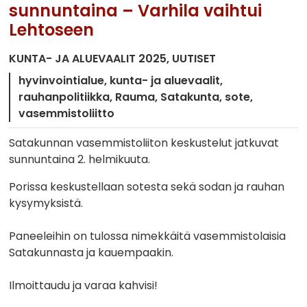
sunnuntaina – Varhila vaihtui
Lehtoseen
KUNTA- JA ALUEVAALIT 2025
UUTISET
hyvinvointialue
kunta- ja aluevaalit
rauhanpolitiikka
Rauma
Satakunta
sote
vasemmistoliitto
Satakunnan vasemmistoliiton keskustelut jatkuvat
sunnuntaina 2. helmikuuta.
Porissa keskustellaan sotesta sekä sodan ja rauhan
kysymyksistä.
Paneeleihin on tulossa nimekkäitä vasemmistolaisia
Satakunnasta ja kauempaakin.
Ilmoittaudu ja varaa kahvisi!