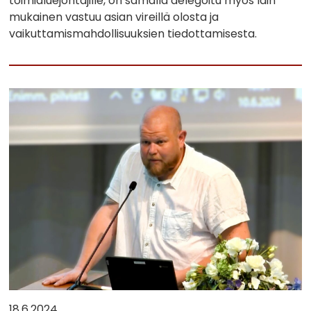
toimialuejohtajille, on samalla delegoitu myös lain
mukainen vastuu asian vireillä olosta ja
vaikuttamismahdollisuuksien tiedottamisesta.
18.6.2024