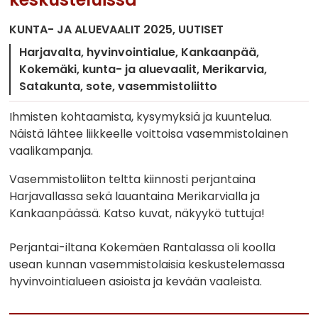
KUNTA- JA ALUEVAALIT 2025
UUTISET
Harjavalta
hyvinvointialue
Kankaanpää
Kokemäki
kunta- ja aluevaalit
Merikarvia
Satakunta
sote
vasemmistoliitto
Ihmisten kohtaamista, kysymyksiä ja kuuntelua.
Näistä lähtee liikkeelle voittoisa vasemmistolainen
vaalikampanja.
Vasemmistoliiton teltta kiinnosti perjantaina
Harjavallassa sekä lauantaina Merikarvialla ja
Kankaanpäässä. Katso kuvat, näkyykö tuttuja!
Perjantai-iltana Kokemäen Rantalassa oli koolla
usean kunnan vasemmistolaisia keskustelemassa
hyvinvointialueen asioista ja kevään vaaleista.