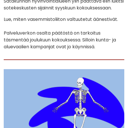
Satakunnan hyvinvointialueen ylin päättävä elin lukitsi
sotekeskusten sijainnit syyskuun kokouksessaan.
Lue, miten vasemmistoliiton valtuutetut äänestivät.
Palveluverkon osalta päätöstä on tarkoitus
täsmentää joulukuun kokouksessa. Silloin kunta- ja
aluevaalien kampanjat ovat jo käynnissä.