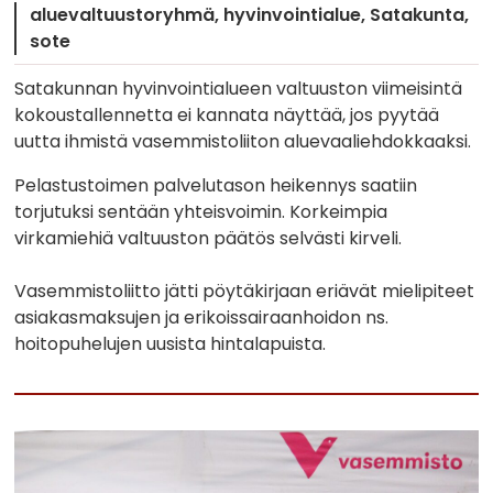
aluevaltuustoryhmä
hyvinvointialue
Satakunta
sote
Satakunnan hyvinvointialueen valtuuston viimeisintä
kokoustallennetta ei kannata näyttää, jos pyytää
uutta ihmistä vasemmistoliiton aluevaaliehdokkaaksi.
Pelastustoimen palvelutason heikennys saatiin
torjutuksi sentään yhteisvoimin. Korkeimpia
virkamiehiä valtuuston päätös selvästi kirveli.
Vasemmistoliitto jätti pöytäkirjaan eriävät mielipiteet
asiakasmaksujen ja erikoissairaanhoidon ns.
hoitopuhelujen uusista hintalapuista.