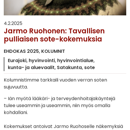
4.2.2025
Jarmo Ruohonen: Tavallisen
pulliaisen sote-kokemuksia
EHDOKAS 2025
KOLUMNIT
Eurajoki
hyvinvointi
hyvinvointialue
kunta- ja aluevaalit
Satakunta
sote
Kolumnistimme tarkkaili vuoden verran soten
sujuvuutta.
– Iän myötä lääkäri- ja terveydenhoitajakäyntejä
tulee useammin ja useammin, niin myös omalla
kohdallani.
Kokemukset antoivat Jarmo Ruohoselle näkemyksiä