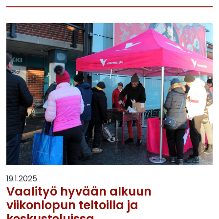
19.1.2025
Vaalityö hyvään alkuun
viikonlopun teltoilla ja
keskusteluissa