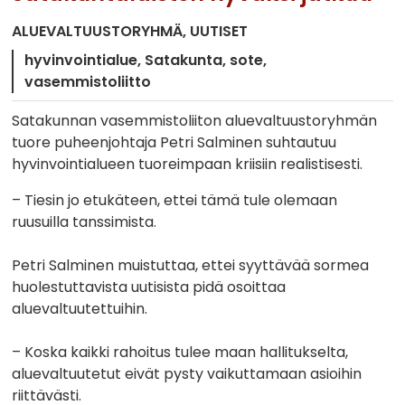
ALUEVALTUUSTORYHMÄ
UUTISET
hyvinvointialue
Satakunta
sote
vasemmistoliitto
Satakunnan vasemmistoliiton aluevaltuustoryhmän
tuore puheenjohtaja Petri Salminen suhtautuu
hyvinvointialueen tuoreimpaan kriisiin realistisesti.
– Tiesin jo etukäteen, ettei tämä tule olemaan
ruusuilla tanssimista.
Petri Salminen muistuttaa, ettei syyttävää sormea
huolestuttavista uutisista pidä osoittaa
aluevaltuutettuihin.
– Koska kaikki rahoitus tulee maan hallitukselta,
aluevaltuutetut eivät pysty vaikuttamaan asioihin
riittävästi.