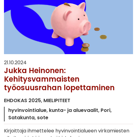
21.10.2024
Jukka Heinonen:
Kehitysvammaisten
työosuusrahan lopettaminen
EHDOKAS 2025
MIELIPITEET
hyvinvointialue
kunta- ja aluevaalit
Pori
Satakunta
sote
Kirjoittaja ihmettelee hyvinvointialueen virkamiesten