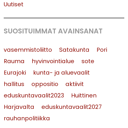
Uutiset
SUOSITUIMMAT AVAINSANAT
vasemmistoliitto
Satakunta
Pori
Rauma
hyvinvointialue
sote
Eurajoki
kunta- ja aluevaalit
hallitus
oppositio
aktiivit
eduskuntavaalit2023
Huittinen
Harjavalta
eduskuntavaalit2027
rauhanpolitiikka