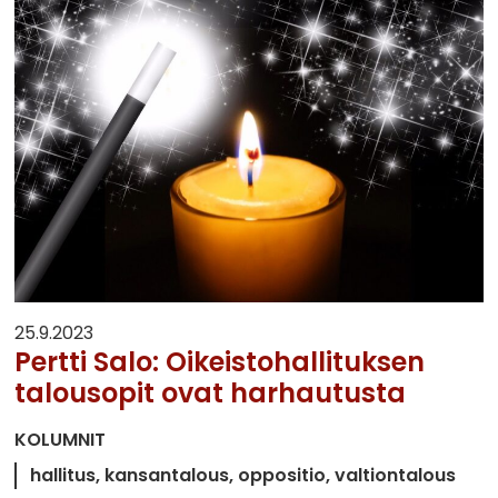
25.9.2023
Pertti Salo: Oikeistohallituksen
talousopit ovat harhautusta
KOLUMNIT
hallitus
kansantalous
oppositio
valtiontalous