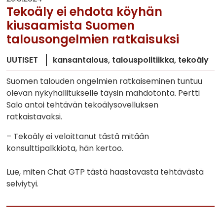
Tekoäly ei ehdota köyhän
kiusaamista Suomen
talousongelmien ratkaisuksi
UUTISET
kansantalous
talouspolitiikka
tekoäly
Suomen talouden ongelmien ratkaiseminen tuntuu
olevan nykyhallitukselle täysin mahdotonta. Pertti
Salo antoi tehtävän tekoälysovelluksen
ratkaistavaksi.
– Tekoäly ei veloittanut tästä mitään
konsulttipalkkiota, hän kertoo.
Lue, miten Chat GTP tästä haastavasta tehtävästä
selviytyi.