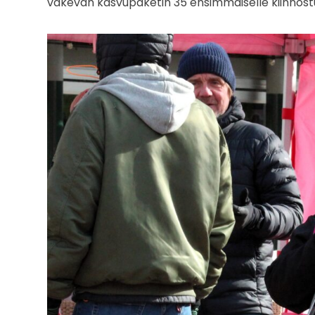
väkevän kasvupaketin 35 ensimmäiselle kiinnost