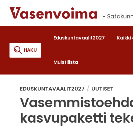
Siirry
sisältöön
- Satakunn
Eduskuntavaalit2027
Kaikki 
HAKU
Muistilista
Haku:
EDUSKUNTAVAALIT2027
UUTISET
Vasemmistoehd
kasvupaketti te