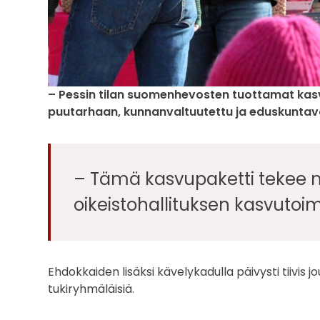
– Pessin tilan suomenhevosten tuottamat ka
puutarhaan, kunnanvaltuutettu ja eduskuntav
– Tämä kasvupaketti tekee mi
oikeistohallituksen kasvutoi
Ehdokkaiden lisäksi kävelykadulla päivysti tiivis
tukiryhmäläisiä.