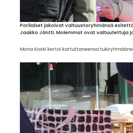
Porilaiset jakoivat valtuustoryhmänsä esitett
Jaakko Jäntti. Molemmat ovat valtuutettuja j
Mona Koski kertoi kartuttaneensa tukiryhmäänsä 