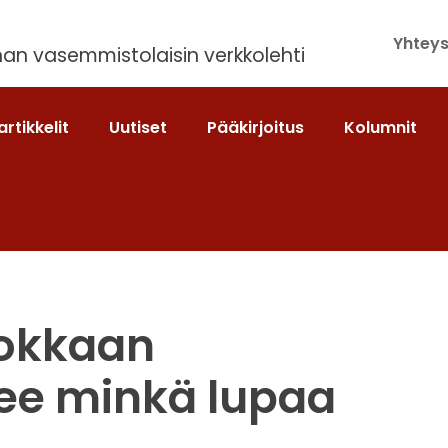
Yhteys
an vasemmistolaisin verkkolehti
artikkelit
Uutiset
Pääkirjoitus
Kolumnit
okkaan
kee minkä lupaa