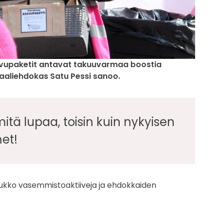
svupaketit antavat takuuvarmaa boostia
aaliehdokas Satu Pessi sanoo.
tä lupaa, toisin kuin nykyisen
met!
 joukko vasemmistoaktiiveja ja ehdokkaiden