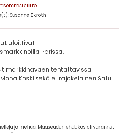
vasemmistoliitto
(t): Susanne Ekroth
 aloittivat
arkkinoilla Porissa.
ivat markkinaväen tentattavissa
a Mona Koski sekä eurajokelainen Satu
elleja ja mehua. Maaseudun ehdokas oli varannut