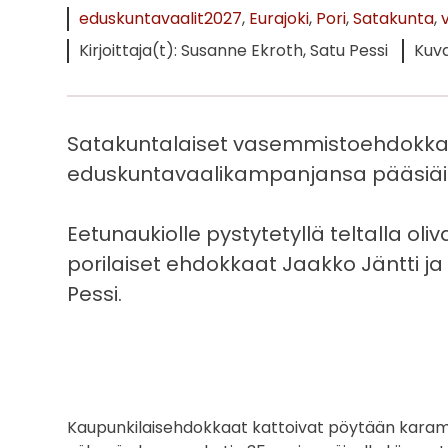
eduskuntavaalit2027
Eurajoki
Pori
Satakunta
Kirjoittaja(t): Susanne Ekroth, Satu Pessi
Kuva
Satakuntalaiset vasemmistoehdokkaat
eduskuntavaalikampanjansa pääsiäism
Eetunaukiolle pystytetyllä teltalla ol
porilaiset ehdokkaat Jaakko Jäntti j
Pessi.
Kaupunkilaisehdokkaat kattoivat pöytään karam