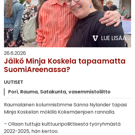
LUE LISÄÄ
26.6.2026
Jäikö Minja Koskela tapaamatta
SuomiAreenassa?
UUTISET
Pori
Rauma
Satakunta
vasemmistoliitto
Raumalainen kolumnistimme Sanna Nylander tapasi
Minja Koskelan mökillä Kokemäenjoen rannalla.
– Ollaan tuttuja kulttuuripoliittisesta työryhmästä
2022-2025, hän kertoo.