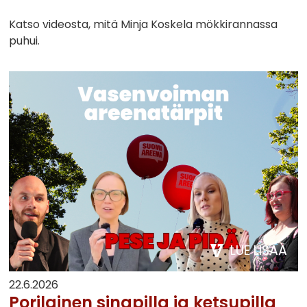
Katso videosta, mitä Minja Koskela mökkirannassa
puhui.
LUE LISÄÄ
22.6.2026
Porilainen sinapilla ja ketsupilla