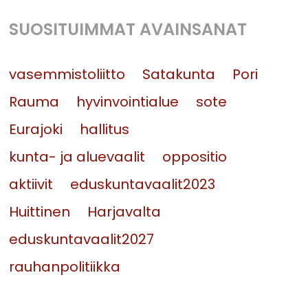
SUOSITUIMMAT AVAINSANAT
vasemmistoliitto
Satakunta
Pori
Rauma
hyvinvointialue
sote
Eurajoki
hallitus
kunta- ja aluevaalit
oppositio
aktiivit
eduskuntavaalit2023
Huittinen
Harjavalta
eduskuntavaalit2027
rauhanpolitiikka