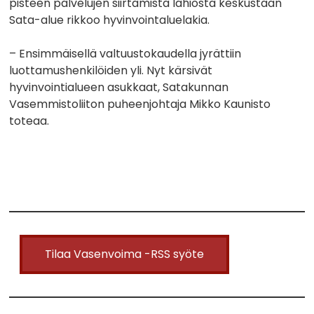
pisteen palvelujen siirtämistä lähiöstä keskustaan
Sata-alue rikkoo hyvinvointaluelakia.
– Ensimmäisellä valtuustokaudella jyrättiin
luottamushenkilöiden yli. Nyt kärsivät
hyvinvointialueen asukkaat, Satakunnan
Vasemmistoliiton puheenjohtaja Mikko Kaunisto
toteaa.
Tilaa Vasenvoima -RSS syöte