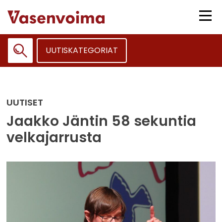
Siirry
sisältöön
Vali
UUTISKATEGORIAT
Haku:
UUTISET
Jaakko Jäntin 58 sekuntia
velkajarrusta