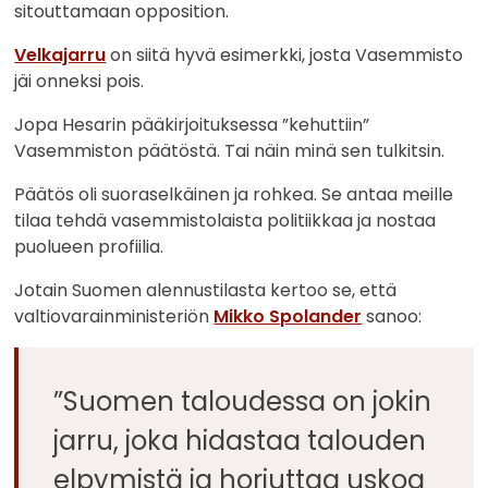
sitouttamaan opposition.
Velkajarru
on siitä hyvä esimerkki, josta Vasemmisto
jäi onneksi pois.
Jopa Hesarin pääkirjoituksessa ”kehuttiin”
Vasemmiston päätöstä. Tai näin minä sen tulkitsin.
Päätös oli suoraselkäinen ja rohkea. Se antaa meille
tilaa tehdä vasemmistolaista politiikkaa ja nostaa
puolueen profiilia.
Jotain Suomen alennustilasta kertoo se, että
valtiovarainministeriön
Mikko Spolander
sanoo:
”Suomen taloudessa on jokin
jarru, joka hidastaa talouden
elpymistä ja horjuttaa uskoa