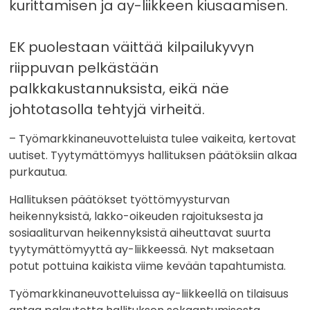
kurittamisen ja ay-liikkeen kiusaamisen.
EK puolestaan väittää kilpailukyvyn
riippuvan pelkästään
palkkakustannuksista, eikä näe
johtotasolla tehtyjä virheitä.
– Työmarkkinaneuvotteluista tulee vaikeita, kertovat
uutiset. Tyytymättömyys hallituksen päätöksiin alkaa
purkautua.
Hallituksen päätökset työttömyysturvan
heikennyksistä, lakko-oikeuden rajoituksesta ja
sosiaaliturvan heikennyksistä aiheuttavat suurta
tyytymättömyyttä ay-liikkeessä. Nyt maksetaan
potut pottuina kaikista viime kevään tapahtumista.
Työmarkkinaneuvotteluissa ay-liikkeellä on tilaisuus