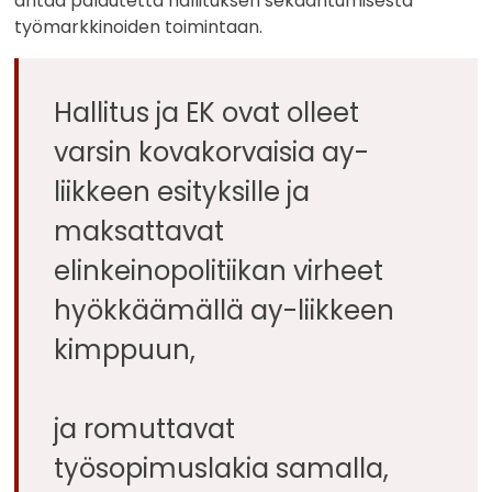
antaa palautetta hallituksen sekaantumisesta
työmarkkinoiden toimintaan.
Hallitus ja EK ovat olleet
varsin kovakorvaisia ay-
liikkeen esityksille ja
maksattavat
elinkeinopolitiikan virheet
hyökkäämällä ay-liikkeen
kimppuun,
ja romuttavat
työsopimuslakia samalla,