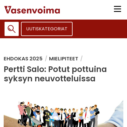
Siirry
sisältöön
Vali
UUTISKATEGORIAT
Haku:
EHDOKAS 2025
MIELIPITEET
Pertti Salo: Potut pottuina
syksyn neuvotteluissa