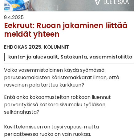
LUE LISÄÄ
9.4.2025
Eekruut: Ruoan jakaminen liittää
meidät yhteen
EHDOKAS 2025
KOLUMNIT
kunta- ja aluevaalit
Satakunta
vasemmistoliitto
Voiko vasemmistolainen käydä syömässä
perussuomalaisten käristemakkarat ilman, että
rasvainen pala tarttuu kurkkuun?
Entä onko kokoomusteltan rokkaan liuennut
porvaritykissä katkera sivumaku työläisen
selkänahasta?
Kuvittelemiseen on täysi vapaus, mutta
periaatteessa ruoka on vain ruokaa.