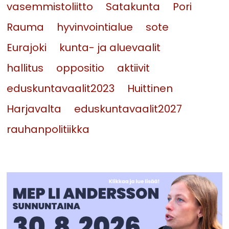
vasemmistoliitto
Satakunta
Pori
Rauma
hyvinvointialue
sote
Eurajoki
kunta- ja aluevaalit
hallitus
oppositio
aktiivit
eduskuntavaalit2023
Huittinen
Harjavalta
eduskuntavaalit2027
rauhanpolitiikka