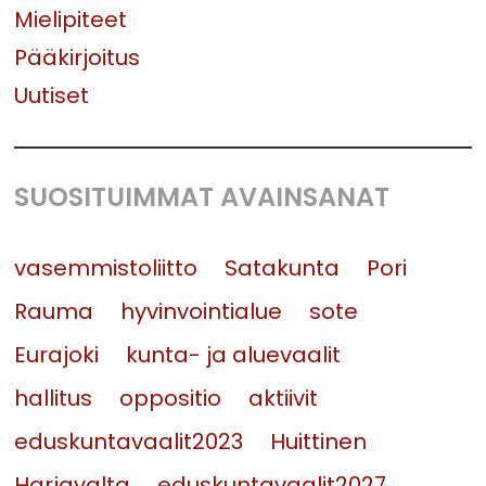
Mielipiteet
Pääkirjoitus
Uutiset
SUOSITUIMMAT AVAINSANAT
vasemmistoliitto
Satakunta
Pori
Rauma
hyvinvointialue
sote
Eurajoki
kunta- ja aluevaalit
hallitus
oppositio
aktiivit
eduskuntavaalit2023
Huittinen
Harjavalta
eduskuntavaalit2027