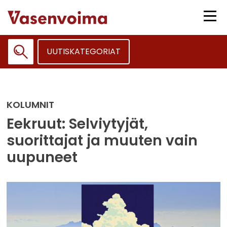
Siirry
sisältöön
Vali
UUTISKATEGORIAT
Haku:
KOLUMNIT
Eekruut: Selviytyjät,
suorittajat ja muuten vain
uupuneet