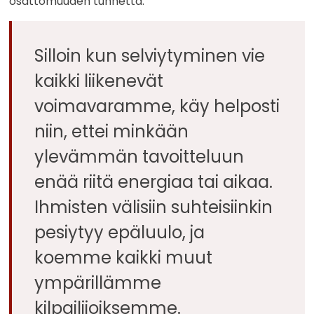
osattomuuden tunnetta.
Silloin kun selviytyminen vie
kaikki liikenevät
voimavaramme, käy helposti
niin, ettei minkään
ylevämmän tavoitteluun
enää riitä energiaa tai aikaa.
Ihmisten välisiin suhteisiinkin
pesiytyy epäluulo, ja
koemme kaikki muut
ympärillämme
kilpailijoiksemme.