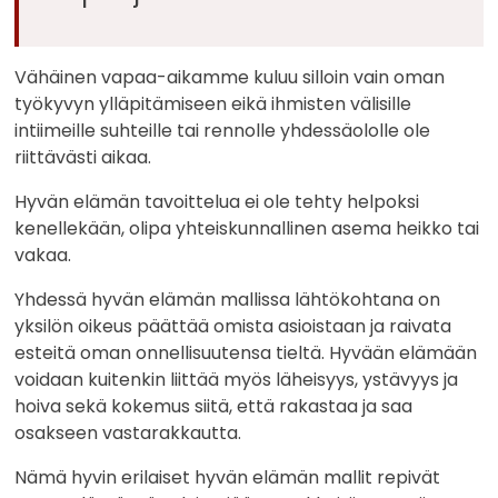
Vähäinen vapaa-aikamme kuluu silloin vain oman
työkyvyn ylläpitämiseen eikä ihmisten välisille
intiimeille suhteille tai rennolle yhdessäololle ole
riittävästi aikaa.
Hyvän elämän tavoittelua ei ole tehty helpoksi
kenellekään, olipa yhteiskunnallinen asema heikko tai
vakaa.
Yhdessä hyvän elämän mallissa lähtökohtana on
yksilön oikeus päättää omista asioistaan ja raivata
esteitä oman onnellisuutensa tieltä. Hyvään elämään
voidaan kuitenkin liittää myös läheisyys, ystävyys ja
hoiva sekä kokemus siitä, että rakastaa ja saa
osakseen vastarakkautta.
Nämä hyvin erilaiset hyvän elämän mallit repivät