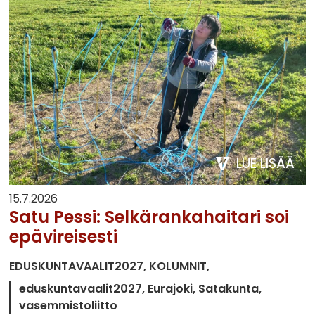
LUE LISÄÄ
15.7.2026
Satu Pessi: Selkärankahaitari soi
epävireisesti
EDUSKUNTAVAALIT2027
KOLUMNIT
eduskuntavaalit2027
Eurajoki
Satakunta
vasemmistoliitto