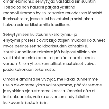
oman elämänsä selviytyjää vastakkaisiin suuntiin.
Toisaalta hän haluaisi pärjätä yksilönä
mahdollisimman hyvin, toisaalta muodostaa läheisiä
ihmissuhteita, jossa tulisi hoivatuksi ja saisi jakaa
hoivaa esimerkiksi omille lapsilleen.
Selviytymisen kulttuurin yksilöitymis- ja
eriytymisprosessit ovat kirjoittajien mukaan koituneet
myös perinteisen solidaarisuuden kohtaloksi.
Yhteiskunnallinen toiminta jää helposti silloin vain
yksittäisten miekkarien tai pelkän teoretisoinnin
varaan. Silloin yhteiskunnalliset muutokset voivat
jäädä kokonaan tekemättä.
Oman elämänsä selviytyjät, me kaikki, tunnemme
usein olevamme yksin valintojemme, päätöstemme
ja synkkien ajatustemme kanssa. Onneksi näin ei
kuitenkaan ole, vaikka universumi näyttäisikin
kulkevan kriisistä kriisiin.