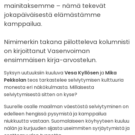
mainitaksemme – nämä tekevät
jokapäiväisestä elämästämme
kamppailua.
Nimimerkin takana piilotteleva kolumnisti
on kirjoittanut Vasenvoiman
ensimmäisen kirja-arvostelun.
Syksyn uutuuksiin kuuluva
Vesa Kyllösen
ja
Mika
Pekkolan
teos tarkastelee selviytymisen kulttuuria
monesta eri näkökulmasta. Millaisesta
selviytymisestä sitten on kyse?
Suurelle osalle maailman väestöstä selviytyminen on
edelleen hengissä pysymistä ja kamppailua
niukkuutta vastaan. Suomalaiseen köyhyyteen kuuluu
nälän ja kurjuuden sijasta useimmiten syrjäytymistä ja