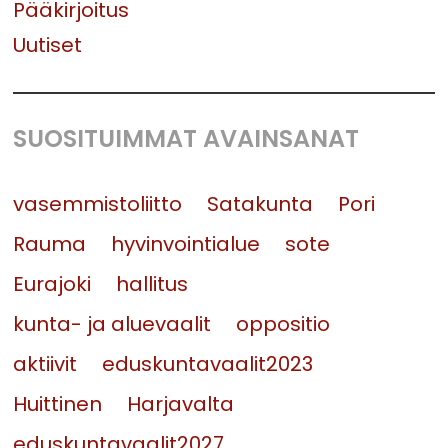
Pääkirjoitus
Uutiset
SUOSITUIMMAT AVAINSANAT
vasemmistoliitto
Satakunta
Pori
Rauma
hyvinvointialue
sote
Eurajoki
hallitus
kunta- ja aluevaalit
oppositio
aktiivit
eduskuntavaalit2023
Huittinen
Harjavalta
eduskuntavaalit2027