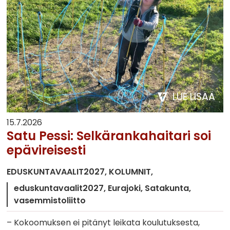
LUE LISÄÄ
15.7.2026
Satu Pessi: Selkärankahaitari soi
epävireisesti
EDUSKUNTAVAALIT2027
KOLUMNIT
eduskuntavaalit2027
Eurajoki
Satakunta
vasemmistoliitto
– Kokoomuksen ei pitänyt leikata koulutuksesta,