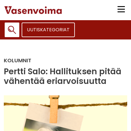
Siirry
sisältöön
Vali
UUTISKATEGORIAT
Haku:
KOLUMNIT
Pertti Salo: Hallituksen pitää
vähentää eriarvoisuutta