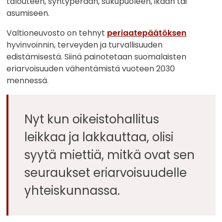
talouteen, syntyperään, sukupuoleen, ikään tai
asumiseen.
Valtioneuvosto on tehnyt
periaatepäätöksen
hyvinvoinnin, terveyden ja turvallisuuden
edistämisestä. Siinä painotetaan suomalaisten
eriarvoisuuden vähentämistä vuoteen 2030
mennessä.
Nyt kun oikeistohallitus
leikkaa ja lakkauttaa, olisi
syytä miettiä, mitkä ovat sen
seuraukset eriarvoisuudelle
yhteiskunnassa.