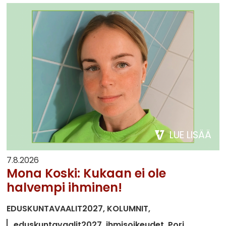
LUE LISÄÄ
7.8.2026
Mona Koski: Kukaan ei ole
halvempi ihminen!
EDUSKUNTAVAALIT2027
KOLUMNIT
eduskuntavaalit2027
ihmisoikeudet
Pori