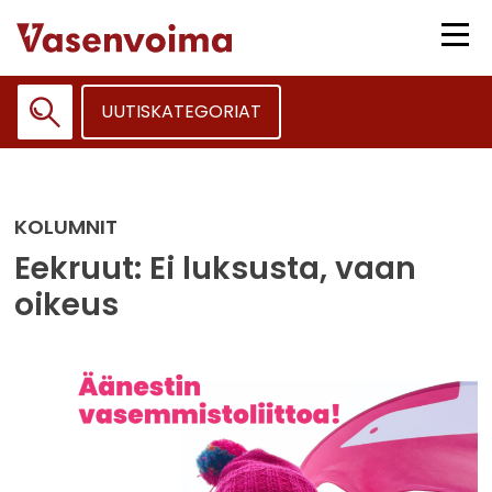
Siirry
sisältöön
Vali
UUTISKATEGORIAT
Haku:
KOLUMNIT
Eekruut: Ei luksusta, vaan
oikeus