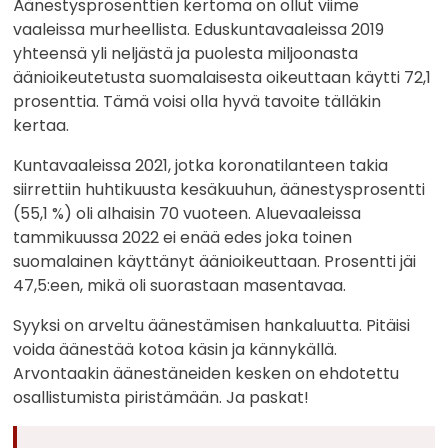
Äänestysprosenttien kertoma on ollut viime
vaaleissa murheellista. Eduskuntavaaleissa 2019
yhteensä yli neljästä ja puolesta miljoonasta
äänioikeutetusta suomalaisesta oikeuttaan käytti 72,1
prosenttia. Tämä voisi olla hyvä tavoite tälläkin
kertaa.
Kuntavaaleissa 2021, jotka koronatilanteen takia
siirrettiin huhtikuusta kesäkuuhun, äänestysprosentti
(55,1 %) oli alhaisin 70 vuoteen. Aluevaaleissa
tammikuussa 2022 ei enää edes joka toinen
suomalainen käyttänyt äänioikeuttaan. Prosentti jäi
47,5:een, mikä oli suorastaan masentavaa.
Syyksi on arveltu äänestämisen hankaluutta. Pitäisi
voida äänestää kotoa käsin ja kännykällä.
Arvontaakin äänestäneiden kesken on ehdotettu
osallistumista piristämään. Ja paskat!