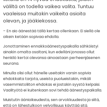
väliltä on todella vaikea valita. Tuntuu
vaaleissa muitakin vaikeita asioita
olevan, ja jääkiekossa.
– En aio äänestää tällä kertaa ollenkaan. Ei siellä ole
oikein ketään sopivaa ehdolla.
Jonottaminen ennakkoäänestyspaikalla sähköistyi
ainakin omalta osaltani, kun edelläni jonossa ollut
henkilö kertoi olevansa ainoastaan perheenjäsenen
seurana.
Minulla olisi ollut hänelle useitakin varsin sopivia
ehdokkaita tarjota, useista puolueistakin, mikäli
vasemmistoliiton ehdokas ei jostakin syystä kelpaisi.
Vaalityötä ei kuitenkaan sovi tehdä äänestyspaikalla.
Muistutin äänioikeudesta, sen arvokkuudesta ja siitä,
että on lähestulkoon velvollisuus käyttää sitä.