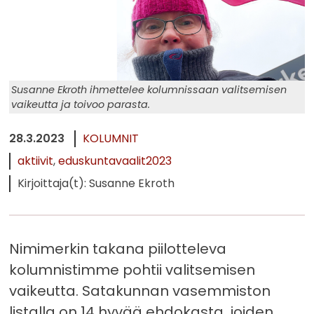
Susanne Ekroth ihmettelee kolumnissaan valitsemisen
vaikeutta ja toivoo parasta.
28.3.2023
KOLUMNIT
aktiivit
eduskuntavaalit2023
Kirjoittaja(t): Susanne Ekroth
Nimimerkin takana piilotteleva
kolumnistimme pohtii valitsemisen
vaikeutta. Satakunnan vasemmiston
listalla on 14 hyvää ehdokasta, joiden