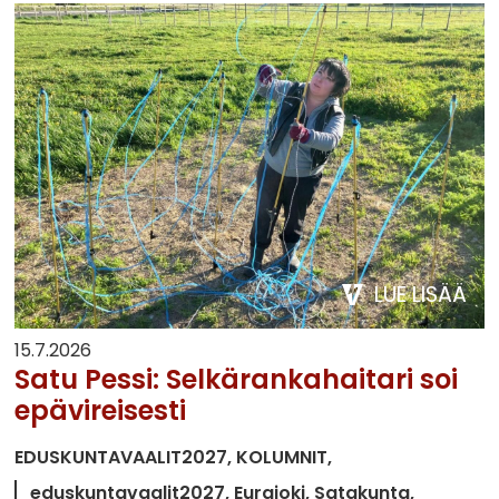
LUE LISÄÄ
15.7.2026
Satu Pessi: Selkärankahaitari soi
epävireisesti
EDUSKUNTAVAALIT2027
KOLUMNIT
eduskuntavaalit2027
Eurajoki
Satakunta