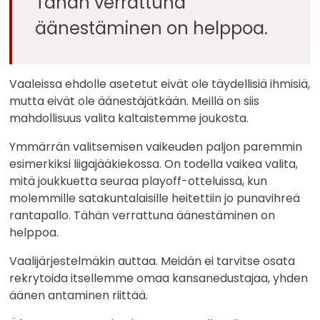
Tähän verrattuna
äänestäminen on helppoa.
Vaaleissa ehdolle asetetut eivät ole täydellisiä ihmisiä,
mutta eivät ole äänestäjätkään. Meillä on siis
mahdollisuus valita kaltaistemme joukosta.
Ymmärrän valitsemisen vaikeuden paljon paremmin
esimerkiksi liigajääkiekossa. On todella vaikea valita,
mitä joukkuetta seuraa playoff-otteluissa, kun
molemmille satakuntalaisille heitettiin jo punavihreä
rantapallo. Tähän verrattuna äänestäminen on
helppoa.
Vaalijärjestelmäkin auttaa. Meidän ei tarvitse osata
rekrytoida itsellemme omaa kansanedustajaa, yhden
äänen antaminen riittää.