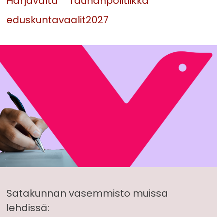
Harjavalta
rauhanpolitiikka
eduskuntavaalit2027
Satakunnan vasemmisto muissa
lehdissä: