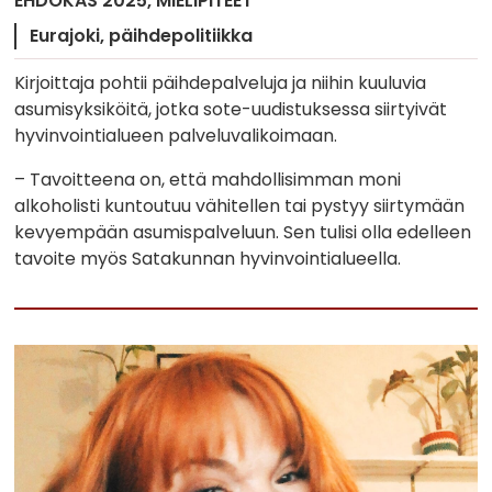
EHDOKAS 2025
MIELIPITEET
Eurajoki
päihdepolitiikka
Kirjoittaja pohtii päihdepalveluja ja niihin kuuluvia
asumisyksiköitä, jotka sote-uudistuksessa siirtyivät
hyvinvointialueen palveluvalikoimaan.
– Tavoitteena on, että mahdollisimman moni
alkoholisti kuntoutuu vähitellen tai pystyy siirtymään
kevyempään asumispalveluun. Sen tulisi olla edelleen
tavoite myös Satakunnan hyvinvointialueella.