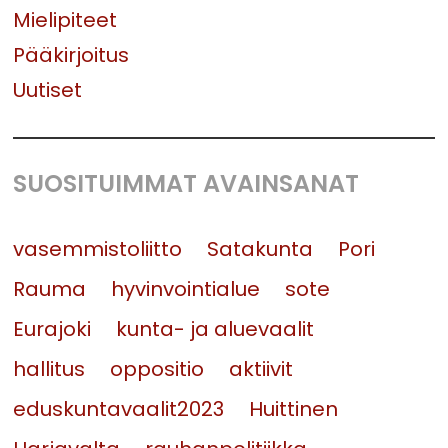
Mielipiteet
Pääkirjoitus
Uutiset
SUOSITUIMMAT AVAINSANAT
vasemmistoliitto
Satakunta
Pori
Rauma
hyvinvointialue
sote
Eurajoki
kunta- ja aluevaalit
hallitus
oppositio
aktiivit
eduskuntavaalit2023
Huittinen