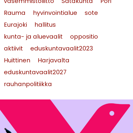
vasemmistoliitto
Satakunta
Pori
Rauma
hyvinvointialue
sote
Eurajoki
hallitus
kunta- ja aluevaalit
oppositio
aktiivit
eduskuntavaalit2023
Huittinen
Harjavalta
eduskuntavaalit2027
rauhanpolitiikka