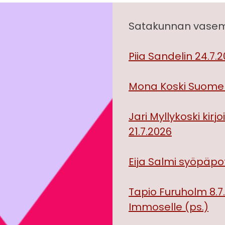
Satakunnan vasemm
Piia Sandelin 24.7.2
Mona Koski Suomen
Jari Myllykoski kir
21.7.2026
Eija Salmi syöpäpot
Tapio Furuholm 8.
Immoselle (ps.)