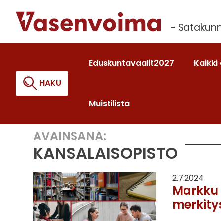
Siirry
sisältöön
- Satakunn
Eduskuntavaalit2027
Kaikki 
HAKU
Muistilista
AVAINSANA:
Haku:
KANSALAISOPISTO
2.7.2024
Markku 
merkity