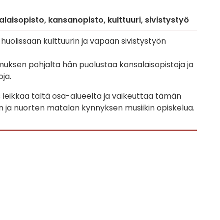
alaisopisto
kansanopisto
kulttuuri
sivistystyö
n huolissaan kulttuurin ja vapaan sivistystyön
ksen pohjalta hän puolustaa kansalaisopistoja ja
ja.
us leikkaa tältä osa-alueelta ja vaikeuttaa tämän
n ja nuorten matalan kynnyksen musiikin opiskelua.