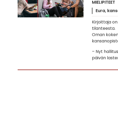
MIELIPITEET
Eura
kans
Kirjoittaja o
tilanteesta.
Oman kokemu
kansanopisto
– Nyt hallit
päivän laste