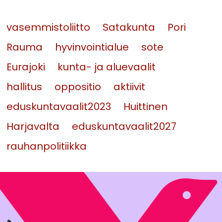
vasemmistoliitto
Satakunta
Pori
Rauma
hyvinvointialue
sote
Eurajoki
kunta- ja aluevaalit
hallitus
oppositio
aktiivit
eduskuntavaalit2023
Huittinen
Harjavalta
eduskuntavaalit2027
rauhanpolitiikka