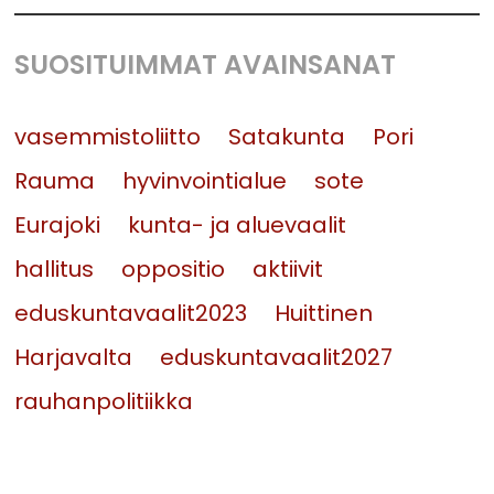
SUOSITUIMMAT AVAINSANAT
vasemmistoliitto
Satakunta
Pori
Rauma
hyvinvointialue
sote
Eurajoki
kunta- ja aluevaalit
hallitus
oppositio
aktiivit
eduskuntavaalit2023
Huittinen
Harjavalta
eduskuntavaalit2027
rauhanpolitiikka