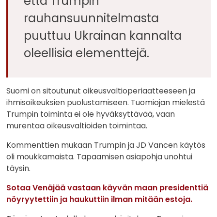
että Trumpin
rauhansuunnitelmasta
puuttuu Ukrainan kannalta
oleellisia elementtejä.
Suomi on sitoutunut oikeusvaltioperiaatteeseen ja
ihmisoikeuksien puolustamiseen. Tuomiojan mielestä
Trumpin toiminta ei ole hyväksyttävää, vaan
murentaa oikeusvaltioiden toimintaa.
Kommenttien mukaan Trumpin ja JD Vancen käytös
oli moukkamaista. Tapaamisen asiapohja unohtui
täysin.
Sotaa Venäjää vastaan käyvän maan presidenttiä
nöyryytettiin ja haukuttiin ilman mitään estoja.