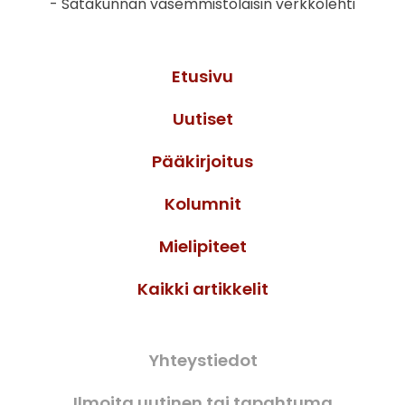
- Satakunnan vasemmistolaisin verkkolehti
Etusivu
Uutiset
Pääkirjoitus
Kolumnit
Mielipiteet
Kaikki artikkelit
Yhteystiedot
Ilmoita uutinen tai tapahtuma