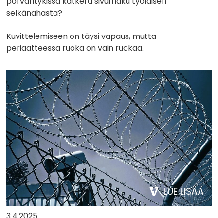
porvaritykissä katkera sivumaku työläisen
selkänahasta?
Kuvittelemiseen on täysi vapaus, mutta
periaatteessa ruoka on vain ruokaa.
LUE LISÄÄ
3.4.2025