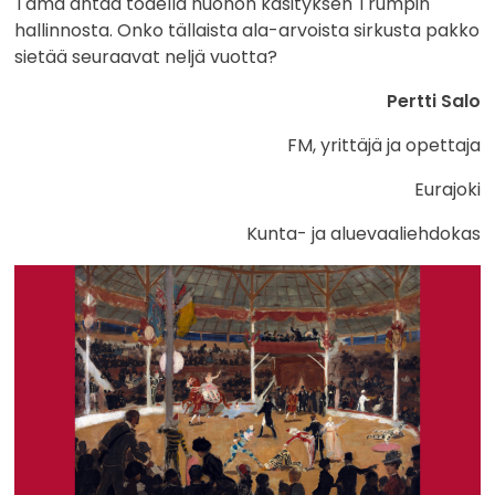
Tämä antaa todella huonon käsityksen Trumpin
hallinnosta. Onko tällaista ala-arvoista sirkusta pakko
sietää seuraavat neljä vuotta?
Pertti Salo
FM, yrittäjä ja opettaja
Eurajoki
Kunta- ja aluevaaliehdokas