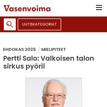
Siirry
sisältöön
Vali
UUTISKATEGORIAT
Haku:
EHDOKAS 2025
MIELIPITEET
Pertti Salo: Valkoisen talon
sirkus pyörii