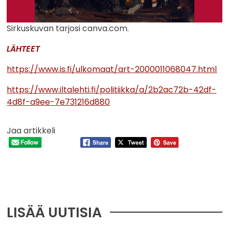
Sirkuskuvan tarjosi canva.com.
LÄHTEET
https://www.is.fi/ulkomaat/art-2000011068047.html
https://www.iltalehti.fi/politiikka/a/2b2ac72b-42df-
4d8f-a9ee-7e731216d880
Jaa artikkeli
LISÄÄ UUTISIA