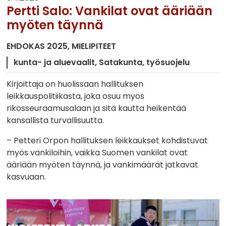
Pertti Salo: Vankilat ovat ääriään
myöten täynnä
EHDOKAS 2025
MIELIPITEET
kunta- ja aluevaalit
Satakunta
työsuojelu
Kirjoittaja on huolissaan hallituksen
leikkauspolitiikasta, joka osuu myös
rikosseuraamusalaan ja sitä kautta heikentää
kansallista turvallisuutta.
– Petteri Orpon hallituksen leikkaukset kohdistuvat
myös vankiloihin, vaikka Suomen vankilat ovat
ääriään myöten täynnä, ja vankimäärät jatkavat
kasvuaan.