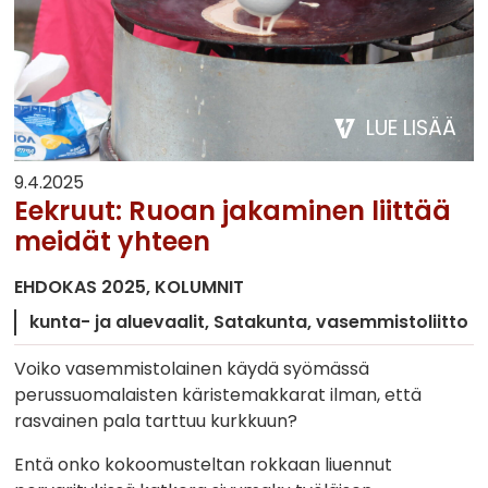
LUE LISÄÄ
9.4.2025
Eekruut: Ruoan jakaminen liittää
meidät yhteen
EHDOKAS 2025
KOLUMNIT
kunta- ja aluevaalit
Satakunta
vasemmistoliitto
Voiko vasemmistolainen käydä syömässä
perussuomalaisten käristemakkarat ilman, että
rasvainen pala tarttuu kurkkuun?
Entä onko kokoomusteltan rokkaan liuennut