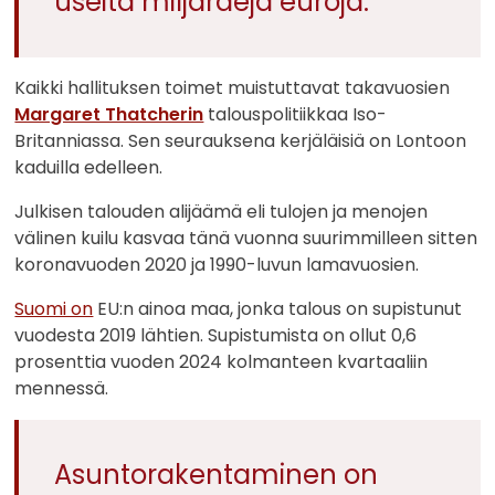
useita miljardeja euroja.
Kaikki hallituksen toimet muistuttavat takavuosien
Margaret Thatcherin
talouspolitiikkaa Iso-
Britanniassa. Sen seurauksena kerjäläisiä on Lontoon
kaduilla edelleen.
Julkisen talouden alijäämä eli tulojen ja menojen
välinen kuilu kasvaa tänä vuonna suurimmilleen sitten
koronavuoden 2020 ja 1990-luvun lamavuosien.
Suomi on
EU:n ainoa maa, jonka talous on supistunut
vuodesta 2019 lähtien. Supistumista on ollut 0,6
prosenttia vuoden 2024 kolmanteen kvartaaliin
mennessä.
Asuntorakentaminen on