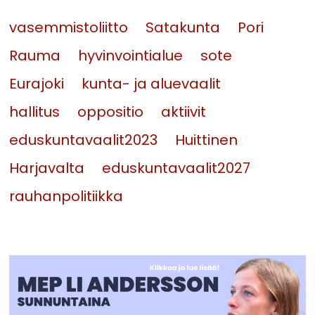
vasemmistoliitto
Satakunta
Pori
Rauma
hyvinvointialue
sote
Eurajoki
kunta- ja aluevaalit
hallitus
oppositio
aktiivit
eduskuntavaalit2023
Huittinen
Harjavalta
eduskuntavaalit2027
rauhanpolitiikka