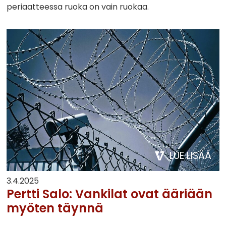
periaatteessa ruoka on vain ruokaa.
LUE LISÄÄ
3.4.2025
Pertti Salo: Vankilat ovat ääriään
myöten täynnä