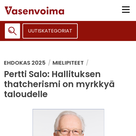
Siirry
sisältöön
Vali
UUTISKATEGORIAT
Haku:
EHDOKAS 2025
MIELIPITEET
Pertti Salo: Hallituksen
thatcherismi on myrkkyä
taloudelle