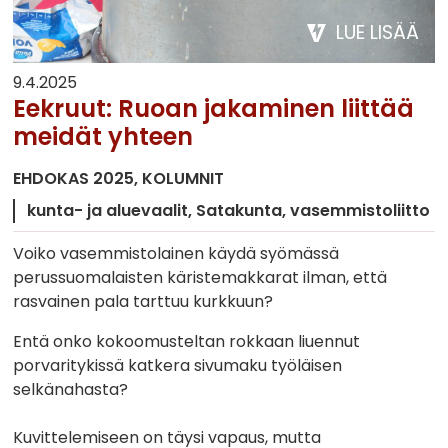
LUE LISÄÄ
9.4.2025
Eekruut: Ruoan jakaminen liittää
meidät yhteen
EHDOKAS 2025
KOLUMNIT
kunta- ja aluevaalit
Satakunta
vasemmistoliitto
Voiko vasemmistolainen käydä syömässä
perussuomalaisten käristemakkarat ilman, että
rasvainen pala tarttuu kurkkuun?
Entä onko kokoomusteltan rokkaan liuennut
porvaritykissä katkera sivumaku työläisen
selkänahasta?
Kuvittelemiseen on täysi vapaus, mutta