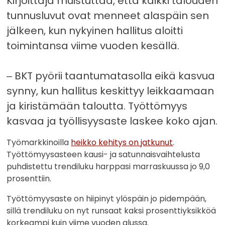
Kirjoittaja muistuttaa, että kaikki talouden
tunnusluvut ovat menneet alaspäin sen
jälkeen, kun nykyinen hallitus aloitti
toimintansa viime vuoden kesällä.
‒ BKT pyörii taantumatasolla eikä kasvua
synny, kun hallitus keskittyy leikkaamaan
ja kiristämään taloutta. Työttömyys
kasvaa ja työllisyysaste laskee koko ajan.
Työmarkkinoilla
heikko kehitys on jatkunut
.
Työttömyysasteen kausi- ja satunnaisvaihtelusta
puhdistettu trendiluku harppasi marraskuussa jo 9,0
prosenttiin.
Työttömyysaste on hiipinyt ylöspäin jo pidempään,
sillä trendiluku on nyt runsaat kaksi prosenttiyksikköä
korkeampi kuin viime vuoden alussa.