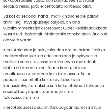
sukkaostoksille vasta, kun kankaaseen on tullut
sellaisia reikiä, joita ei tehtaalta lähtiessä ollut.
Ja koska second-hand -markkinoilla ei ole paljoa
third-leg -nyyttipusseja tarjolla, on aina
vuosikymmenittäin ostettavat uudet keskilaadukkaat
Musta Ori -kalsongit. Niihin toisiin tanskalaisiin jätkiin ei
ole vielä varaa.
Kiertotalouden ja nykytalouden ero on huima. Vaikka
molemmissa kiertää edelleen raha ja nykyisessä
mallissa vatsa, toisessa kiertää myös materiaali.
Mutta ei tämän teknosfäärin kama, jota on
maailmassa enemmän kuin biomassaa. Se on
pääosin suunniteltu kertakäyttöiseksi ja
korjauskelvottomaksi ja sen koko elinkaari tuhoaa ja
saastuttaa ympäristöämme ja siten
tulevaisuuttamme.
Kiertotaloudessa suunnittelupöydän ääressä istuisi