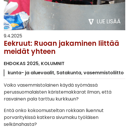
LUE LISÄÄ
9.4.2025
Eekruut: Ruoan jakaminen liittää
meidät yhteen
EHDOKAS 2025
KOLUMNIT
kunta- ja aluevaalit
Satakunta
vasemmistoliitto
Voiko vasemmistolainen käydä syömässä
perussuomalaisten käristemakkarat ilman, että
rasvainen pala tarttuu kurkkuun?
Entä onko kokoomusteltan rokkaan liuennut
porvaritykissä katkera sivumaku työläisen
selkänahasta?