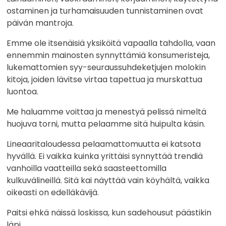
ostaminen ja turhamaisuuden tunnistaminen ovat
päivän mantroja.
Emme ole itsenäisiä yksiköitä vapaalla tahdolla, vaan
ennemmin mainosten synnyttämiä konsumeristeja,
lukemattomien syy-seuraussuhdeketjujen molokin
kitoja, joiden lävitse virtaa tapettua ja murskattua
luontoa.
Me haluamme voittaa ja menestyä pelissä nimeltä
huojuva torni, mutta pelaamme sitä huipulta käsin.
Lineaaritaloudessa pelaamattomuutta ei katsota
hyvällä. Ei vaikka kuinka yrittäisi synnyttää trendiä
vanhoilla vaatteilla sekä saasteettomilla
kulkuvälineillä. Sitä kai näyttää vain köyhältä, vaikka
oikeasti on edelläkävijä.
Paitsi ehkä näissä loskissa, kun sadehousut päästikin
läpi.