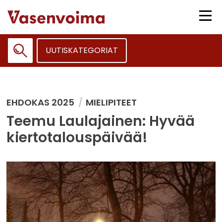
Siirry
sisältöön
Vali
UUTISKATEGORIAT
Haku:
EHDOKAS 2025
MIELIPITEET
Teemu Laulajainen: Hyvää
kiertotalouspäivää!