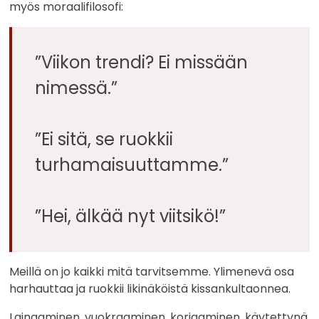
myös moraalifilosofi:
”Viikon trendi? Ei missään
nimessä.”
”Ei sitä, se ruokkii
turhamaisuuttamme.”
”Hei, älkää nyt viitsikö!”
Meillä on jo kaikki mitä tarvitsemme. Ylimenevä osa
harhauttaa ja ruokkii likinäköistä kissankultaonnea.
Lainaaminen, vuokraaminen, korjaaminen, käytettynä