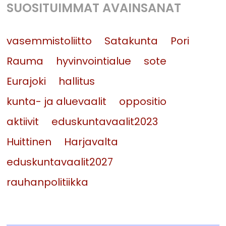
SUOSITUIMMAT AVAINSANAT
vasemmistoliitto
Satakunta
Pori
Rauma
hyvinvointialue
sote
Eurajoki
hallitus
kunta- ja aluevaalit
oppositio
aktiivit
eduskuntavaalit2023
Huittinen
Harjavalta
eduskuntavaalit2027
rauhanpolitiikka