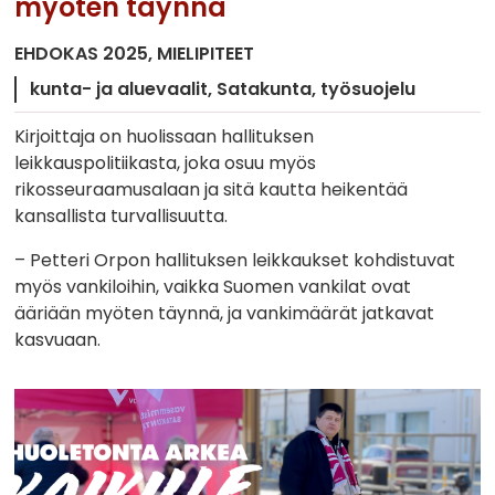
myöten täynnä
EHDOKAS 2025
MIELIPITEET
kunta- ja aluevaalit
Satakunta
työsuojelu
Kirjoittaja on huolissaan hallituksen
leikkauspolitiikasta, joka osuu myös
rikosseuraamusalaan ja sitä kautta heikentää
kansallista turvallisuutta.
– Petteri Orpon hallituksen leikkaukset kohdistuvat
myös vankiloihin, vaikka Suomen vankilat ovat
ääriään myöten täynnä, ja vankimäärät jatkavat
kasvuaan.