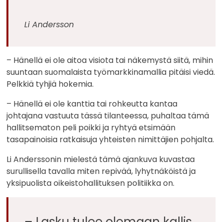
Li Andersson
– Hänellä ei ole aitoa visiota tai näkemystä siitä, mihin
suuntaan suomalaista työmarkkinamallia pitäisi viedä.
Pelkkiä tyhjiä hokemia.
– Hänellä ei ole kanttia tai rohkeutta kantaa
johtajana vastuuta tässä tilanteessa, puhaltaa tämä
hallitsematon peli poikki ja ryhtyä etsimään
tasapainoisia ratkaisuja yhteisten nimittäjien pohjalta.
Li Anderssonin mielestä tämä ajankuva kuvastaa
surullisella tavalla miten repivää, lyhytnäköistä ja
yksipuolista oikeistohallituksen politiikka on.
– Lasku tulee olemaan kallis,