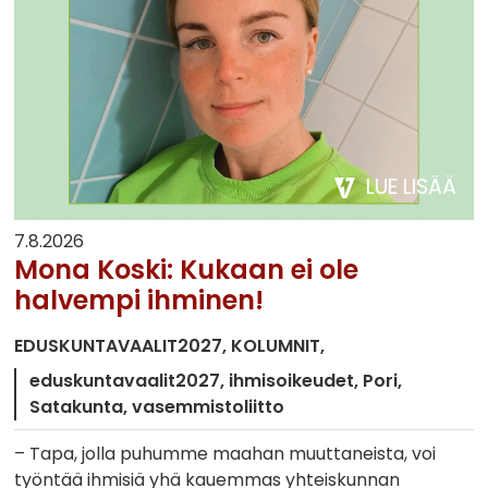
LUE LISÄÄ
7.8.2026
Mona Koski: Kukaan ei ole
halvempi ihminen!
EDUSKUNTAVAALIT2027
KOLUMNIT
eduskuntavaalit2027
ihmisoikeudet
Pori
Satakunta
vasemmistoliitto
– Tapa, jolla puhumme maahan muuttaneista, voi
työntää ihmisiä yhä kauemmas yhteiskunnan