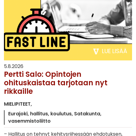
LUE LISÄÄ
5.8.2026
Pertti Salo: Opintojen
ohituskaistaa tarjotaan nyt
rikkaille
MIELIPITEET
Eurajoki
hallitus
koulutus
Satakunta
vasemmistoliitto
– Hallitus on tehnyt kehitysriihessään ehdotuksen,