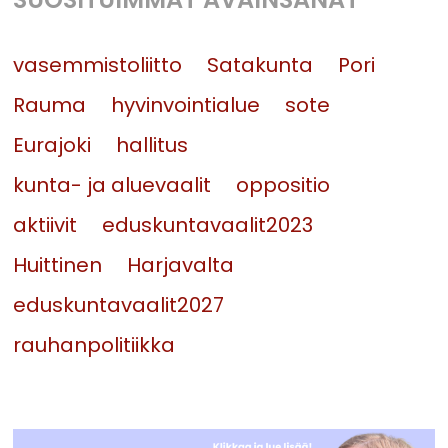
vasemmistoliitto
Satakunta
Pori
Rauma
hyvinvointialue
sote
Eurajoki
hallitus
kunta- ja aluevaalit
oppositio
aktiivit
eduskuntavaalit2023
Huittinen
Harjavalta
eduskuntavaalit2027
rauhanpolitiikka