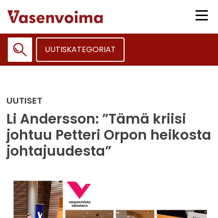
Siirry
sisältöön
Vali
UUTISKATEGORIAT
Haku:
UUTISET
Li Andersson: ”Tämä kriisi
johtuu Petteri Orpon heikosta
johtajuudesta”