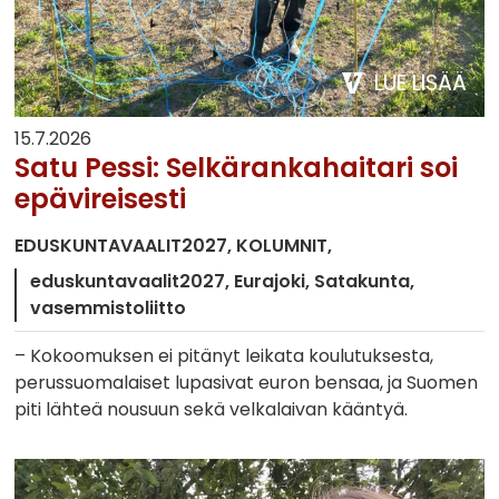
LUE LISÄÄ
15.7.2026
Satu Pessi: Selkärankahaitari soi
epävireisesti
EDUSKUNTAVAALIT2027
KOLUMNIT
eduskuntavaalit2027
Eurajoki
Satakunta
vasemmistoliitto
– Kokoomuksen ei pitänyt leikata koulutuksesta,
perussuomalaiset lupasivat euron bensaa, ja Suomen
piti lähteä nousuun sekä velkalaivan kääntyä.