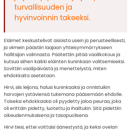
turvallisuuden ja
hyvinvoinnin takeeksi.
Eläimet keskustelivat asioista usein ja perusteellisesti,
ja viimein päästiin laajaan yhteisymmärrykseen
hallitsijan valinnasta. Päätettiin pitää vaalikokous ja
kutsua siihen kaikki eläinten kuninkaan valitsemiseksi.
Sovittiin vaalipäivästä ja menettelystä, miten
ehdokkaita asetetaan.
Hirvi, siis leijona, halusi kuninkaaksi ja onnistuikin
harvojen ystäviensä tukemana pääsemään ehdolle.
Toiseksi ehdokkaaksi oli pyydetty jaloa peuraa, joka
oli erittäin pidetty, luotettu ja ihailtukin. Sitä pidettiin
oikeudenmukaisena ja tasapuolisena.
Hirvi tiesi, ettei voittaisi äänestystä, ja keksi ovelan