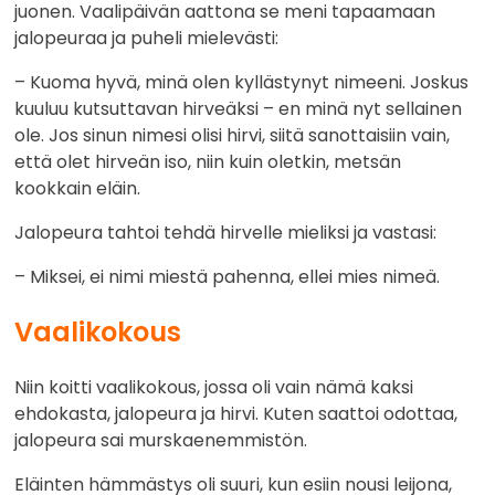
juonen. Vaalipäivän aattona se meni tapaamaan
jalopeuraa ja puheli mielevästi:
– Kuoma hyvä, minä olen kyllästynyt nimeeni. Joskus
kuuluu kutsuttavan hirveäksi – en minä nyt sellainen
ole. Jos sinun nimesi olisi hirvi, siitä sanottaisiin vain,
että olet hirveän iso, niin kuin oletkin, metsän
kookkain eläin.
Jalopeura tahtoi tehdä hirvelle mieliksi ja vastasi:
– Miksei, ei nimi miestä pahenna, ellei mies nimeä.
Vaalikokous
Niin koitti vaalikokous, jossa oli vain nämä kaksi
ehdokasta, jalopeura ja hirvi. Kuten saattoi odottaa,
jalopeura sai murskaenemmistön.
Eläinten hämmästys oli suuri, kun esiin nousi leijona,