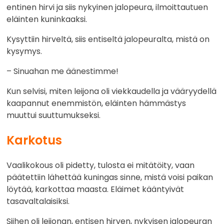
entinen hirvi ja siis nykyinen jalopeura, ilmoittautuen
eläinten kuninkaaksi.
Kysyttiin hirveltä, siis entiseltä jalopeuralta, mistä on
kysymys.
– Sinuahan me äänestimme!
Kun selvisi, miten leijona oli viekkaudella ja vääryydellä
kaapannut enemmistön, eläinten hämmästys
muuttui suuttumukseksi.
Karkotus
Vaalikokous oli pidetty, tulosta ei mitätöity, vaan
päätettiin lähettää kuningas sinne, mistä voisi paikan
löytää, karkottaa maasta. Eläimet kääntyivät
tasavaltalaisiksi.
Siihen oli leijonan, entisen hirven, nykyisen jalopeuran