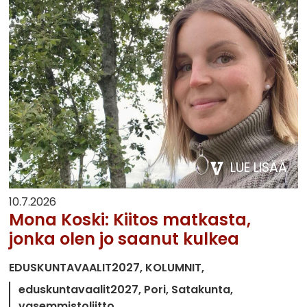
LUE LISÄÄ
10.7.2026
Mona Koski: Kiitos matkasta,
jonka olen jo saanut kulkea
EDUSKUNTAVAALIT2027
KOLUMNIT
eduskuntavaalit2027
Pori
Satakunta
vasemmistoliitto