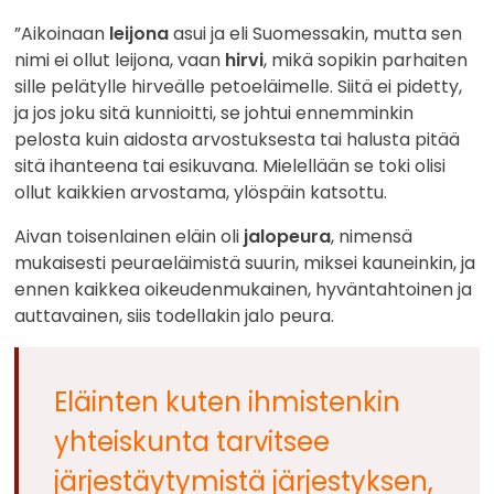
”Aikoinaan
leijona
asui ja eli Suomessakin, mutta sen
nimi ei ollut leijona, vaan
hirvi
, mikä sopikin parhaiten
sille pelätylle hirveälle petoeläimelle. Siitä ei pidetty,
ja jos joku sitä kunnioitti, se johtui ennemminkin
pelosta kuin aidosta arvostuksesta tai halusta pitää
sitä ihanteena tai esikuvana. Mielellään se toki olisi
ollut kaikkien arvostama, ylöspäin katsottu.
Aivan toisenlainen eläin oli
jalopeura
, nimensä
mukaisesti peuraeläimistä suurin, miksei kauneinkin, ja
ennen kaikkea oikeudenmukainen, hyväntahtoinen ja
auttavainen, siis todellakin jalo peura.
Eläinten kuten ihmistenkin
yhteiskunta tarvitsee
järjestäytymistä järjestyksen,