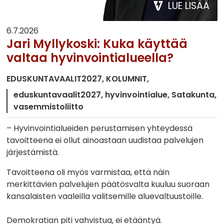
LUE LISÄÄ
6.7.2026
Jari Myllykoski: Kuka käyttää
valtaa hyvinvointialueella?
EDUSKUNTAVAALIT2027
KOLUMNIT
eduskuntavaalit2027
hyvinvointialue
Satakunta
vasemmistoliitto
– Hyvinvointialueiden perustamisen yhteydessä
tavoitteena ei ollut ainoastaan uudistaa palvelujen
järjestämistä.
Tavoitteena oli myös varmistaa, että näin
merkittävien palvelujen päätösvalta kuuluu suoraan
kansalaisten vaaleilla valitsemille aluevaltuustoille.
Demokratian piti vahvistua, ei etääntyä.