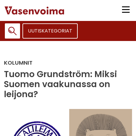
Siirry
sisältöön
Vali
UUTISKATEGORIAT
Haku:
KOLUMNIT
Tuomo Grundström: Miksi
Suomen vaakunassa on
leijona?