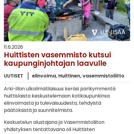
LUE LISÄÄ
11.6.2026
Huittisten vasemmisto kutsui
kaupunginjohtajan laavulle
UUTISET
elinvoima
Huittinen
vasemmistoliitto
Arki-illan ulkoilmatilaisuus keräsi parikymmentä
huittislaista keskustelemaan kotikaupunkinsa
elinvoimasta ja tulevaisuudesta, tehdyistä
päätöksistä ja suunnitelmista.
Keskustelun alustajana ja Vasemmistoliiton
yhdistyksen tentattavana oli Huittisten