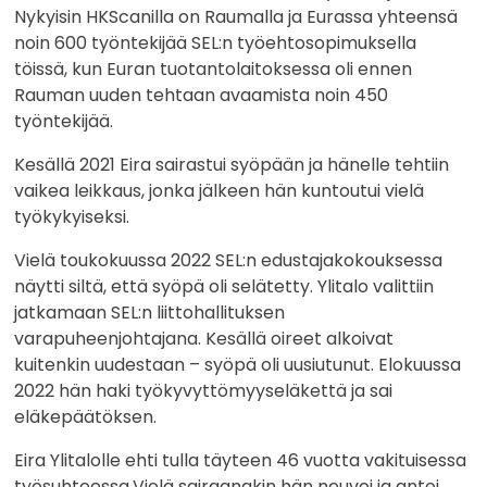
Nykyisin HKScanilla on Raumalla ja Eurassa yhteensä
noin 600 työntekijää SEL:n työehtosopimuksella
töissä, kun Euran tuotantolaitoksessa oli ennen
Rauman uuden tehtaan avaamista noin 450
työntekijää.
Kesällä 2021 Eira sairastui syöpään ja hänelle tehtiin
vaikea leikkaus, jonka jälkeen hän kuntoutui vielä
työkykyiseksi.
Vielä toukokuussa 2022 SEL:n edustajakokouksessa
näytti siltä, että syöpä oli selätetty. Ylitalo valittiin
jatkamaan SEL:n liittohallituksen
varapuheenjohtajana. Kesällä oireet alkoivat
kuitenkin uudestaan – syöpä oli uusiutunut. Elokuussa
2022 hän haki työkyvyttömyyseläkettä ja sai
eläkepäätöksen.
Eira Ylitalolle ehti tulla täyteen 46 vuotta vakituisessa
työsuhteessa.Vielä sairaanakin hän neuvoi ja antoi