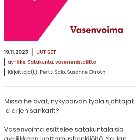
19.11.2023
UUTISET
ay-liike
Satakunta
vasemmistoliitto
Kirjoittaja(t): Pertti Salo, Susanne Ekroth
Missä he ovat, nykypäivän työläisjohtajat
ja arjen sankarit?
Vasenvoima esittelee satakuntalaisia
ay-liikkeen luottamushenkilöitä. Sarjan