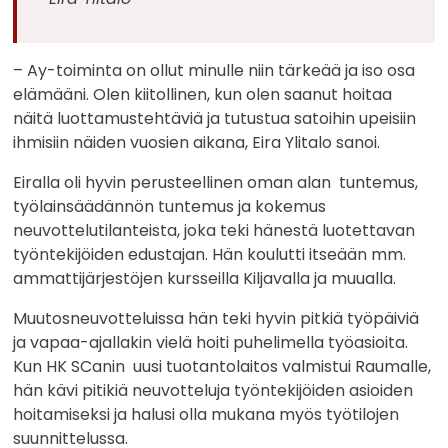
– Ay-toiminta on ollut minulle niin tärkeää ja iso osa
elämääni. Olen kiitollinen, kun olen saanut hoitaa
näitä luottamustehtäviä ja tutustua satoihin upeisiin
ihmisiin näiden vuosien aikana, Eira Ylitalo sanoi.
Eiralla oli hyvin perusteellinen oman alan tuntemus,
työlainsäädännön tuntemus ja kokemus
neuvottelutilanteista, joka teki hänestä luotettavan
työntekijöiden edustajan. Hän koulutti itseään mm.
ammattijärjestöjen kursseilla Kiljavalla ja muualla.
Muutosneuvotteluissa hän teki hyvin pitkiä työpäiviä
ja vapaa-ajallakin vielä hoiti puhelimella työasioita.
Kun HK SCanin uusi tuotantolaitos valmistui Raumalle,
hän kävi pitikiä neuvotteluja työntekijöiden asioiden
hoitamiseksi ja halusi olla mukana myös työtilojen
suunnittelussa.