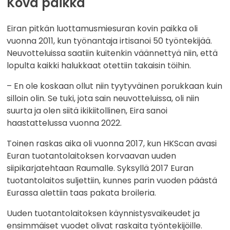
Kova paikka
Eiran pitkän luottamusmiesuran kovin paikka oli
vuonna 2011, kun työnantaja irtisanoi 50 työntekijää.
Neuvotteluissa saatiin kuitenkin väännettyä niin, että
lopulta kaikki halukkaat otettiin takaisin töihin.
– En ole koskaan ollut niin tyytyväinen porukkaan kuin
silloin olin. Se tuki, jota sain neuvotteluissa, oli niin
suurta ja olen siitä ikikiitollinen, Eira sanoi
haastattelussa vuonna 2022.
Toinen raskas aika oli vuonna 2017, kun HKScan avasi
Euran tuotantolaitoksen korvaavan uuden
siipikarjatehtaan Raumalle. Syksyllä 2017 Euran
tuotantolaitos suljettiin, kunnes parin vuoden päästä
Eurassa alettiin taas pakata broileria.
Uuden tuotantolaitoksen käynnistysvaikeudet ja
ensimmäiset vuodet olivat raskaita työntekijöille.