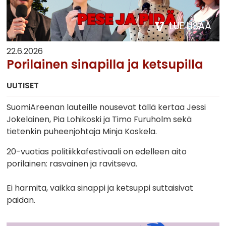
LUE LISÄÄ
22.6.2026
Porilainen sinapilla ja ketsupilla
UUTISET
SuomiAreenan lauteille nousevat tällä kertaa Jessi
Jokelainen, Pia Lohikoski ja Timo Furuholm sekä
tietenkin puheenjohtaja Minja Koskela.
20-vuotias politiikkafestivaali on edelleen aito
porilainen: rasvainen ja ravitseva.
Ei harmita, vaikka sinappi ja ketsuppi suttaisivat
paidan.