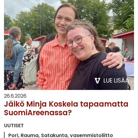
LUE LISÄÄ
26.6.2026
Jäikö Minja Koskela tapaamatta
SuomiAreenassa?
UUTISET
Pori
Rauma
Satakunta
vasemmistoliitto