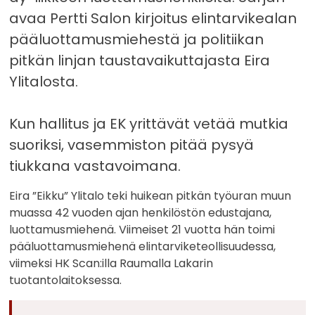
avaa Pertti Salon kirjoitus elintarvikealan
pääluottamusmiehestä ja politiikan
pitkän linjan taustavaikuttajasta Eira
Ylitalosta.
Kun hallitus ja EK yrittävät vetää mutkia
suoriksi, vasemmiston pitää pysyä
tiukkana vastavoimana.
Eira ”Eikku” Ylitalo teki huikean pitkän työuran muun
muassa 42 vuoden ajan henkilöstön edustajana,
luottamusmiehenä. Viimeiset 21 vuotta hän toimi
pääluottamusmiehenä elintarviketeollisuudessa,
viimeksi HK Scan:illa Raumalla Lakarin
tuotantolaitoksessa.