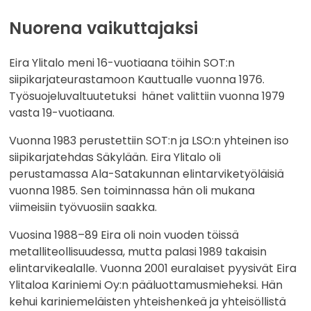
Nuorena vaikuttajaksi
Eira Ylitalo meni 16-vuotiaana töihin SOT:n
siipikarjateurastamoon Kauttualle vuonna 1976.
Työsuojeluvaltuutetuksi hänet valittiin vuonna 1979
vasta 19-vuotiaana.
Vuonna 1983 perustettiin SOT:n ja LSO:n yhteinen iso
siipikarjatehdas Säkylään. Eira Ylitalo oli
perustamassa Ala-Satakunnan elintarviketyöläisiä
vuonna 1985. Sen toiminnassa hän oli mukana
viimeisiin työvuosiin saakka.
Vuosina 1988–89 Eira oli noin vuoden töissä
metalliteollisuudessa, mutta palasi 1989 takaisin
elintarvikealalle. Vuonna 2001 euralaiset pyysivät Eira
Ylitaloa Kariniemi Oy:n pääluottamusmieheksi. Hän
kehui kariniemeläisten yhteishenkeä ja yhteisöllistä