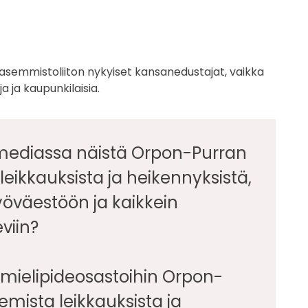
vasemmistoliiton nykyiset kansanedustajat, vaikka
a ja kaupunkilaisia.
u mediassa näistä Orpon-Purran
leikkauksista ja heikennyksistä,
työväestöön ja kaikkein
viin?
ita mielipideosastoihin Orpon-
emista leikkauksista ja