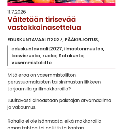
11.7.2026
Vältetään tirisevää
vastakkainasettelua
EDUSKUNTAVAALIT2027
PÄÄKIRJOITUS
eduskuntavaalit2027
ilmastonmuutos
kasvisruoka
ruoka
Satakunta
vasemmistoliitto
Mitä eroa on vasemmistoliiton,
perussuomalaisten tai sinimustan liikkeen
tarjoamilla grillimakkaroilla?
Luultavasti ainoastaan paistajan arvomaailma
ja vakaumus.
Rahalla ei ole isänmaata, eikä makkaroilla
omaa tahtoa tai poliittista kantaa.