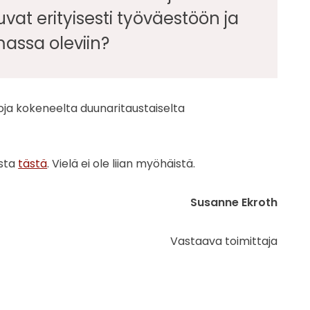
uvat erityisesti työväestöön ja
assa oleviin?
uloja kokeneelta duunaritaustaiselta
osta
tästä
. Vielä ei ole liian myöhäistä.
Susanne Ekroth
Vastaava toimittaja