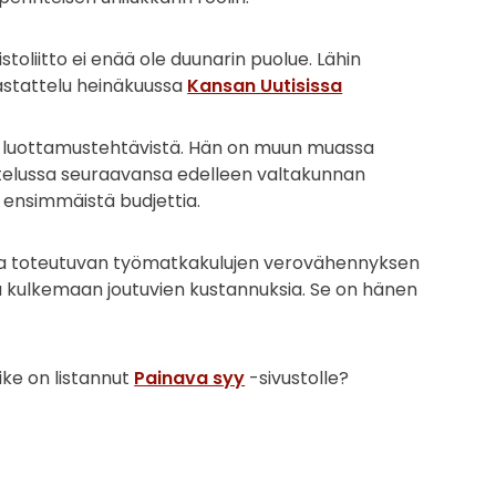
oliitto ei enää ole duunarin puolue. Lähin
stattelu heinäkuussa
Kansan Uutisissa
 ei luottamustehtävistä. Hän on muun muassa
telussa seuraavansa edelleen valtakunnan
n ensimmäistä budjettia.
onna toteutuvan työmatkakulujen verovähennyksen
a kulkemaan joutuvien kustannuksia. Se on hänen
ike on listannut
Painava syy
-sivustolle?