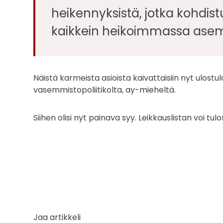
heikennyksistä, jotka kohdist
kaikkein heikoimmassa asem
Näistä karmeista asioista kaivattaisiin nyt ulost
vasemmistopoliitikolta, ay-mieheltä.
Siihen olisi nyt painava syy. Leikkauslistan voi tul
Jaa artikkeli