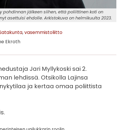
ohdinnan jälkeen siihen, että poliittinen koti on
nyt asettuisi ehdolle. Arkistokuva on helmikuulta 2023.
Satakunta
vasemmistoliitto
ne Ekroth
dustaja Jari Myllykoski sai 2.
an lehdissä. Otsikolla Lajinsa
nykytilaa ja kertaa omaa poliittista
s.
perinteisen unilukkarin roolin.