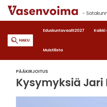
Siirry
sisältöön
- Satakunn
Eduskuntavaalit2027
Kaikki 
HAKU
Muistilista
Haku:
PÄÄKIRJOITUS
Kysymyksiä Jari 