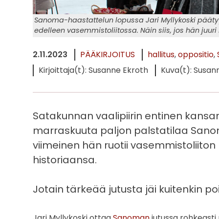
Sanoma-haastattelun lopussa Jari Myllykoski päätyy p
edelleen vasemmistoliitossa. Näin siis, jos hän juuri 
2.11.2023
PÄÄKIRJOITUS
hallitus
oppositio
Kirjoittaja(t): Susanne Ekroth
Kuva(t): Susan
Satakunnan vaalipiirin entinen kansane
marraskuuta paljon palstatilaa Sanom
viimeinen hän ruotii vasemmistoliiton 
historiaansa.
Jotain tärkeää jutusta jäi kuitenkin poi
Jari Myllykoski ottaa
Sanoman
jutussa rohkeasti 