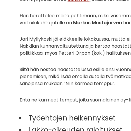
Hän herättelee meitä pohtimaan, miksi vasemmist
vertailukohta jutulle on
Markus Mustajärven
haa
Jari Myllykoski jäi eläkkeelle lokakuussa, mutta
Nakkilan kunnanvaltuutettuna ja kertoo haastat
politiikkaa, myös Petteri Orpon (kok.) hallitukse
Siitä hän nostaa haastattelussa esille ensi vu
pienemisen, mikä lisää omalla autolla työmatka
sanojensa mukaan ”Niin karmea temppu”.
Entä ne karmeat temput, joita suomalainen ay-li
Työehtojen heikennykset
Lakko-oikeuden rajoitukset