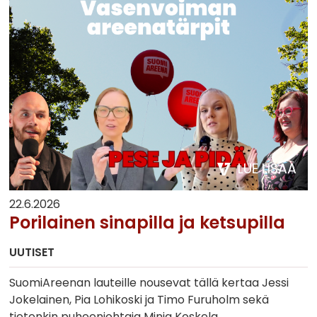
LUE LISÄÄ
22.6.2026
Porilainen sinapilla ja ketsupilla
UUTISET
SuomiAreenan lauteille nousevat tällä kertaa Jessi
Jokelainen, Pia Lohikoski ja Timo Furuholm sekä
tietenkin puheenjohtaja Minja Koskela.