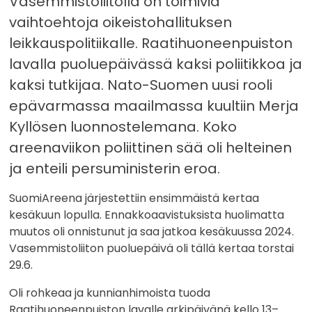
Vasemmistoliitolla on toimivia
vaihtoehtoja oikeistohallituksen
leikkauspolitiikalle. Raatihuoneenpuiston
lavalla puoluepäivässä kaksi poliitikkoa ja
kaksi tutkijaa. Nato-Suomen uusi rooli
epävarmassa maailmassa kuultiin Merja
Kyllösen luonnostelemana. Koko
areenaviikon poliittinen sää oli helteinen
ja enteili persuministerin eroa.
SuomiAreena järjestettiin ensimmäistä kertaa
kesäkuun lopulla. Ennakkoaavistuksista huolimatta
muutos oli onnistunut ja saa jatkoa kesäkuussa 2024.
Vasemmistoliiton puoluepäivä oli tällä kertaa torstai
29.6.
Oli rohkeaa ja kunnianhimoista tuoda
Raatihuoneenpuiston lavalle arkipäivänä kello 13–