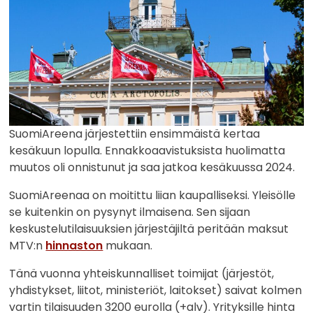
SuomiAreena järjestettiin ensimmäistä kertaa
kesäkuun lopulla. Ennakkoaavistuksista huolimatta
muutos oli onnistunut ja saa jatkoa kesäkuussa 2024.
SuomiAreenaa on moitittu liian kaupalliseksi. Yleisölle
se kuitenkin on pysynyt ilmaisena. Sen sijaan
keskustelutilaisuuksien järjestäjiltä peritään maksut
MTV:n
hinnaston
mukaan.
Tänä vuonna yhteiskunnalliset toimijat (järjestöt,
yhdistykset, liitot, ministeriöt, laitokset) saivat kolmen
vartin tilaisuuden 3200 eurolla (+alv). Yrityksille hinta