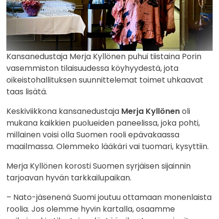
Kansanedustaja Merja Kyllönen puhui tiistaina Porin
vasemmiston tilaisuudessa köyhyydestä, jota
oikeistohallituksen suunnittelemat toimet uhkaavat
taas lisätä.
Keskiviikkona kansanedustaja
Merja Kyllönen
oli
mukana kaikkien puolueiden paneelissa, joka pohti,
millainen voisi olla Suomen rooli epävakaassa
maailmassa. Olemmeko lääkäri vai tuomari, kysyttiin.
Merja Kyllönen korosti Suomen syrjäisen sijainnin
tarjoavan hyvän tarkkailupaikan.
– Nato-jäsenenä Suomi joutuu ottamaan monenlaista
roolia. Jos olemme hyvin kartalla, osaamme