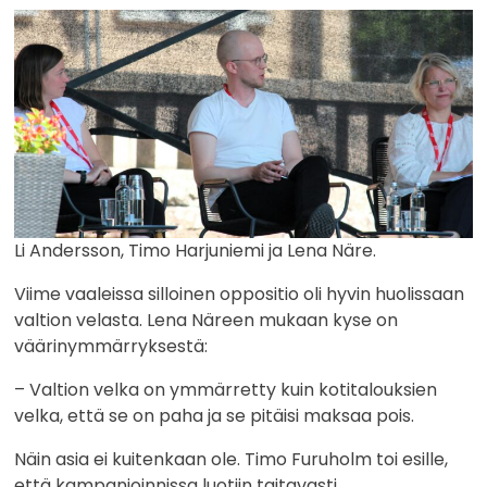
Li Andersson, Timo Harjuniemi ja Lena Näre.
Viime vaaleissa silloinen oppositio oli hyvin huolissaan
valtion velasta. Lena Näreen mukaan kyse on
väärinymmärryksestä:
– Valtion velka on ymmärretty kuin kotitalouksien
velka, että se on paha ja se pitäisi maksaa pois.
Näin asia ei kuitenkaan ole. Timo Furuholm toi esille,
että kampanjoinnissa luotiin taitavasti