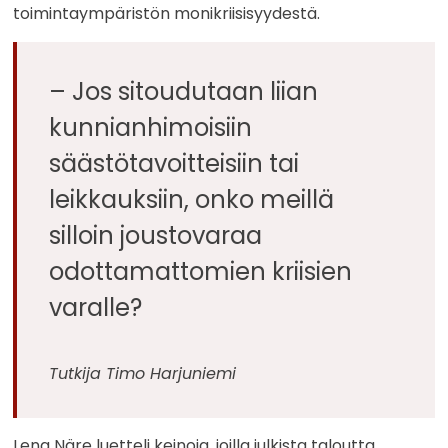
toimintaympäristön monikriisisyydestä.
– Jos sitoudutaan liian
kunnianhimoisiin
säästötavoitteisiin tai
leikkauksiin, onko meillä
silloin joustovaraa
odottamattomien kriisien
varalle?
Tutkija Timo Harjuniemi
Lena Näre luetteli keinoja, joilla julkista taloutta