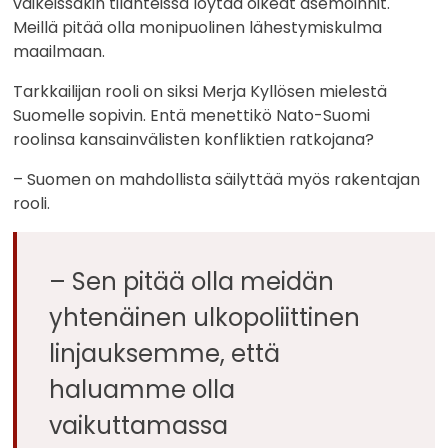
vaikeissakin tilanteissa löytää oikeat asemoinnit.
Meillä pitää olla monipuolinen lähestymiskulma
maailmaan.
Tarkkailijan rooli on siksi Merja Kyllösen mielestä
Suomelle sopivin. Entä menettikö Nato-Suomi
roolinsa kansainvälisten konfliktien ratkojana?
– Suomen on mahdollista säilyttää myös rakentajan
rooli.
– Sen pitää olla meidän
yhtenäinen ulkopoliittinen
linjauksemme, että
haluamme olla
vaikuttamassa