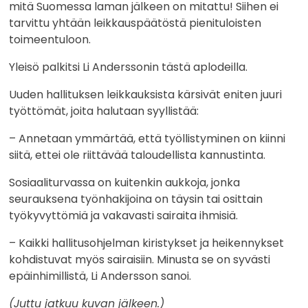
mitä Suomessa laman jälkeen on mitattu! Siihen ei
tarvittu yhtään leikkauspäätöstä pienituloisten
toimeentuloon.
Yleisö palkitsi Li Anderssonin tästä aplodeilla.
Uuden hallituksen leikkauksista kärsivät eniten juuri
työttömät, joita halutaan syyllistää:
– Annetaan ymmärtää, että työllistyminen on kiinni
siitä, ettei ole riittävää taloudellista kannustinta.
Sosiaaliturvassa on kuitenkin aukkoja, jonka
seurauksena työnhakijoina on täysin tai osittain
työkyvyttömiä ja vakavasti sairaita ihmisiä.
– Kaikki hallitusohjelman kiristykset ja heikennykset
kohdistuvat myös sairaisiin. Minusta se on syvästi
epäinhimillistä, Li Andersson sanoi.
(Juttu jatkuu kuvan jälkeen.)