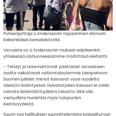
Puheenjohtaja Li Anderssonin tapaaminen kiinnosti
kaikenikäisiä kansalaistorilla.
Veroaste on Li Anderssonin mukaan edelleenkin
yhteisessä olohuoneessamme möllöttävä elefantti:
– Tehdyt ja tekemättömät päätökset veroasteen
osalta vaikuttavat valtiontaloutemme tasapainoon.
Suomen julkiset menot kasvavat vuosi vuodelta
väestön ikääntyessä. Hoivatarpeen kasvuun ei voida
vastata lisäämättä julkista taloutta. Siksi olisi
vastuullista huolehtia myös tulopuolen
kestävyydestä.
Suurin osa hallituksen suunnittelemista sosiaaliturvan