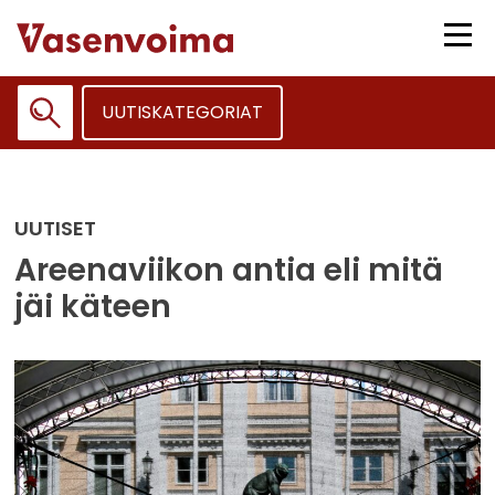
Siirry
sisältöön
Vali
UUTISKATEGORIAT
Haku:
UUTISET
Areenaviikon antia eli mitä
jäi käteen