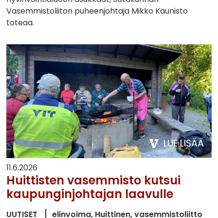
Vasemmistoliiton puheenjohtaja Mikko Kaunisto
toteaa.
LUE LISÄÄ
11.6.2026
Huittisten vasemmisto kutsui
kaupunginjohtajan laavulle
UUTISET
elinvoima
Huittinen
vasemmistoliitto