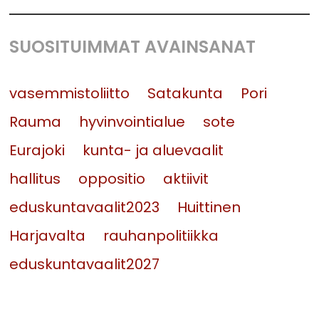
SUOSITUIMMAT AVAINSANAT
vasemmistoliitto
Satakunta
Pori
Rauma
hyvinvointialue
sote
Eurajoki
kunta- ja aluevaalit
hallitus
oppositio
aktiivit
eduskuntavaalit2023
Huittinen
Harjavalta
rauhanpolitiikka
eduskuntavaalit2027