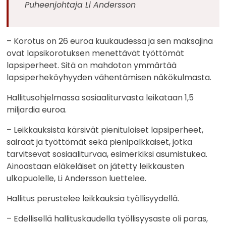
Puheenjohtaja Li Andersson
– Korotus on 26 euroa kuukaudessa ja sen maksajina
ovat lapsikorotuksen menettävät työttömät
lapsiperheet. Sitä on mahdoton ymmärtää
lapsiperheköyhyyden vähentämisen näkökulmasta.
Hallitusohjelmassa sosiaaliturvasta leikataan 1,5
miljardia euroa.
– Leikkauksista kärsivät pienituloiset lapsiperheet,
sairaat ja työttömät sekä pienipalkkaiset, jotka
tarvitsevat sosiaaliturvaa, esimerkiksi asumistukea.
Ainoastaan eläkeläiset on jätetty leikkausten
ulkopuolelle, Li Andersson luettelee.
Hallitus perustelee leikkauksia työllisyydellä.
– Edellisellä hallituskaudella työllisyysaste oli paras,