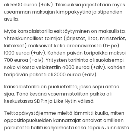
oli 5500 euroa (+alv). Tilaisuuksia järjestetään myös
useamman maksajan kimppakyytinä ja stipendien
avulla.
Myös kansalaistorilla esittäytyminen on maksullista.
Yhteiskunnalliset toimijat (järjestöt, liitot, ministeriöt,
laitokset) maksoivat koko areenaviikosta (ti-pe)
1000 euroa (+alv). Kahden päivän toripaikka maksoi
700 euroa (+alv). Yritysten torihinta oli suolaisempi.
Koko viikosta veloitettiin 4000 euroa (+alv). Kahden
toripäivän paketti oli 3000 euroa (+alv).
Kansalaistorilla on puolueteltta, jossa sopu antaa
sijaa. Tänä kesänä vasemmistoliiton paikka oli
keskustassa SDP:n ja Liike Nytin välissä.
Telttapäivystäjiemme mieltä lämmitti kuulla, miten
oppositiopuolueiden kannattajat antoivat omilleen
palautetta hallitusohjelmasta sekä tapaus Junnilasta.