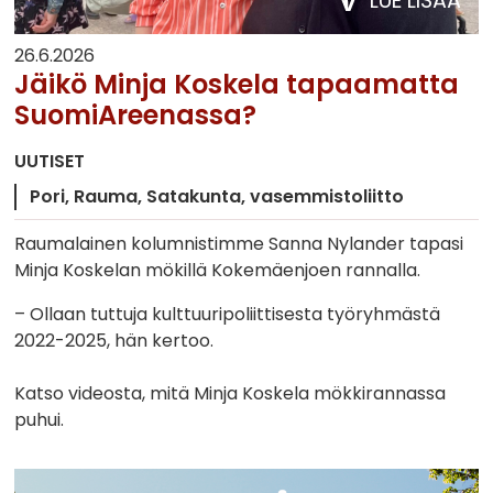
LUE LISÄÄ
26.6.2026
Jäikö Minja Koskela tapaamatta
SuomiAreenassa?
UUTISET
Pori
Rauma
Satakunta
vasemmistoliitto
Raumalainen kolumnistimme Sanna Nylander tapasi
Minja Koskelan mökillä Kokemäenjoen rannalla.
– Ollaan tuttuja kulttuuripoliittisesta työryhmästä
2022-2025, hän kertoo.
Katso videosta, mitä Minja Koskela mökkirannassa
puhui.