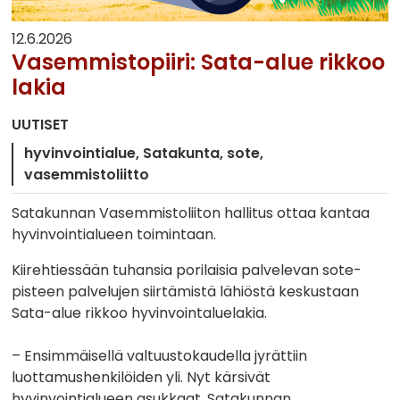
12.6.2026
Vasemmistopiiri: Sata-alue rikkoo
lakia
UUTISET
hyvinvointialue
Satakunta
sote
vasemmistoliitto
Satakunnan Vasemmistoliiton hallitus ottaa kantaa
hyvinvointialueen toimintaan.
Kiirehtiessään tuhansia porilaisia palvelevan sote-
pisteen palvelujen siirtämistä lähiöstä keskustaan
Sata-alue rikkoo hyvinvointaluelakia.
– Ensimmäisellä valtuustokaudella jyrättiin
luottamushenkilöiden yli. Nyt kärsivät
hyvinvointialueen asukkaat, Satakunnan