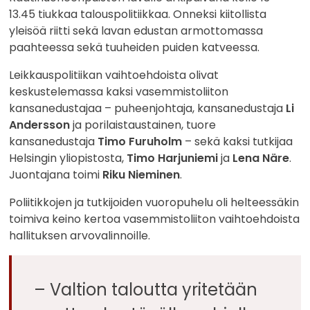
13.45 tiukkaa talouspolitiikkaa. Onneksi kiitollista
yleisöä riitti sekä lavan edustan armottomassa
paahteessa sekä tuuheiden puiden katveessa.
Leikkauspolitiikan vaihtoehdoista olivat
keskustelemassa kaksi vasemmistoliiton
kansanedustajaa – puheenjohtaja, kansanedustaja
Li
Andersson
ja porilaistaustainen, tuore
kansanedustaja
Timo Furuholm
– sekä kaksi tutkijaa
Helsingin yliopistosta,
Timo Harjuniemi
ja
Lena Näre
.
Juontajana toimi
Riku Nieminen
.
Poliitikkojen ja tutkijoiden vuoropuhelu oli helteessäkin
toimiva keino kertoa vasemmistoliiton vaihtoehdoista
hallituksen arvovalinnoille.
– Valtion taloutta yritetään