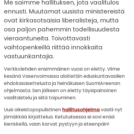
Me saimme hallituksen, jota vaalitulos
ennusti. Muutamat uusista ministereistä
ovat kirkasotsaisia liberalisteja, mutta
osa paljon pahemmin todellisuudesta
vieraantuneita. Toivottavasti
vaihtopenkeillä riittää innokkaita
vastuunkantajia.
Verkkolehden ensimmäinen vuosi on eletty. Viime
kesänä Vasenvoimassa aloitettiin eduskuntavaalien
ehdokasasettelusta ja heinäkuisen SuomiAreenan
ohjelmasta. Sen jälkeen on eletty täysipainoinen
vaalitaistelu ja siitä toipuminen.
Uusi oikeistopopulistinen
hallitusohjelma
vaatii nyt
jämäkkää kirjoittelua. Ketutuksessa ei sovi enää
kieriskellä, vaan karvat pystyyn ja eteenpäin!