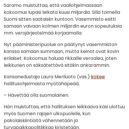
Saramo muistuttaa, että vaaliohjelmassaan
kokoomus lupasi leikata kuusi miljardia. Sillä toimella
Suomi sitten saataisiin kuntoon. Vasemmisto esitti
samaan vaivaan kolmen miljardin euron sopeutuksia
mm. verojärjestelmää korjaamalla.
Nyt pääministeripuolue on päätynyt vasemmiston
kanssa samaan summaan, mutta keinot ovat kovin
erilaiset. Kokoomus haluaa rikkaille veroalea, joten
leikkurien on säksätettävä sitäkin ankarammin.
Kansanedustaja Laura Meriluoto (vas.)
kokee
hallitusohjelmasta myötähäpeää.
– Hävettää olla suomalainen.
Hän muistuttaa, että hallituksen leikkaava käsi ulottuu
myös Suomen rajojen ulkopuolelle, kun
pakolaiskiintiöitä vähennetään ja
turvapaikkapolitiikkaa kiristetään.