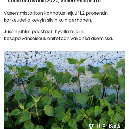
eduskuntavaalit2027
vasemmistoliitto
Vasemmistoliiton kannatus leijuu 11,2 prosentin
korkeudella kevyin siivin kuin perhonen.
Jussin juhliin päästään hyvillä mielin.
Kesäpäivänseisaus ohitetaan vakaissa asemissa.
LUE LISÄÄ