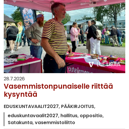
LUE LISÄÄ
28.7.2026
Vasemmistonpunaiselle riittää
kysyntää
EDUSKUNTAVAALIT2027
PÄÄKIRJOITUS
eduskuntavaalit2027
hallitus
oppositio
Satakunta
vasemmistoliitto