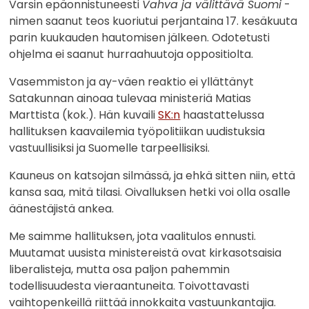
Varsin epäonnistuneesti
Vahva ja välittävä Suomi
-
nimen saanut teos kuoriutui perjantaina 17. kesäkuuta
parin kuukauden hautomisen jälkeen. Odotetusti
ohjelma ei saanut hurraahuutoja oppositiolta.
Vasemmiston ja ay-väen reaktio ei yllättänyt
Satakunnan ainoaa tulevaa ministeriä Matias
Marttista (kok.). Hän kuvaili
SK:n
haastattelussa
hallituksen kaavailemia työpolitiikan uudistuksia
vastuullisiksi ja Suomelle tarpeellisiksi.
Kauneus on katsojan silmässä, ja ehkä sitten niin, että
kansa saa, mitä tilasi. Oivalluksen hetki voi olla osalle
äänestäjistä ankea.
Me saimme hallituksen, jota vaalitulos ennusti.
Muutamat uusista ministereistä ovat kirkasotsaisia
liberalisteja, mutta osa paljon pahemmin
todellisuudesta vieraantuneita. Toivottavasti
vaihtopenkeillä riittää innokkaita vastuunkantajia.