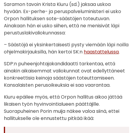
Saramon tavoin Krista Kiuru (sd.) jaksaa uskoa
hyvään. Ex-perhe- ja peruspalveluministeri ei usko
Orpon hallituksen sote-säästöjen toteutuvan.
Ainakaan hän ei usko siihen, että ne menisivät läpi
perustuslakivaliokunnassa:
– Säästöjä ei yksinkertaisesti pysty viemään läpi noilla
ohjelmakirjauksilla, hän kertoi SK:n
haastattelussa
.
SDP:n puheenjohtajakandidaatti tarkentaa, että
ainakin aikaisemmat valiokunnat ovat edellyttäneet
konkreettisia keinoja säästöjen toteuttamiseen.
Kansalaisten perusoikeuksia ei saa vaarantaa.
Kiuru epäilee myös, että Orpon hallitus aikoo jättää
likaisen työn hyvinvointialueen päättäjille.
Suorapuheinen Porin muija näkee valoa siinä, ettei
hallitukselle ole ennustettu pitkää ikää: