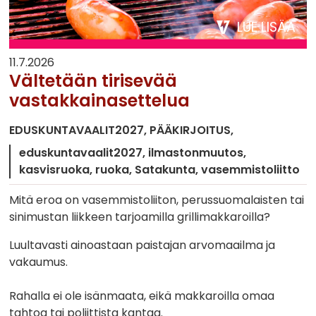
LUE LISÄÄ
11.7.2026
Vältetään tirisevää
vastakkainasettelua
EDUSKUNTAVAALIT2027
PÄÄKIRJOITUS
eduskuntavaalit2027
ilmastonmuutos
kasvisruoka
ruoka
Satakunta
vasemmistoliitto
Mitä eroa on vasemmistoliiton, perussuomalaisten tai
sinimustan liikkeen tarjoamilla grillimakkaroilla?
Luultavasti ainoastaan paistajan arvomaailma ja
vakaumus.
Rahalla ei ole isänmaata, eikä makkaroilla omaa
tahtoa tai poliittista kantaa.