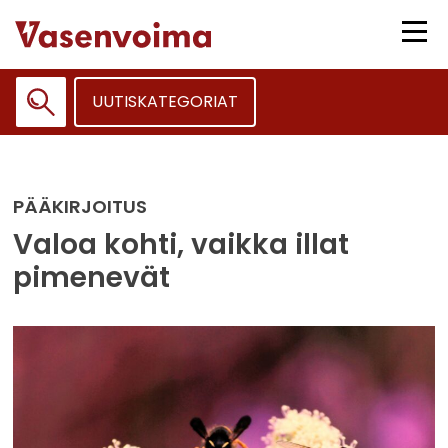
Siirry
sisältöön
Vali
UUTISKATEGORIAT
Haku:
PÄÄKIRJOITUS
Valoa kohti, vaikka illat
pimenevät