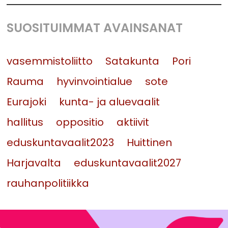
SUOSITUIMMAT AVAINSANAT
vasemmistoliitto
Satakunta
Pori
Rauma
hyvinvointialue
sote
Eurajoki
kunta- ja aluevaalit
hallitus
oppositio
aktiivit
eduskuntavaalit2023
Huittinen
Harjavalta
eduskuntavaalit2027
rauhanpolitiikka