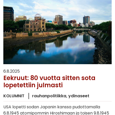
6.8.2025
Eekruut: 80 vuotta sitten sota
lopetettiin julmasti
KOLUMNIT
rauhanpolitiikka
ydinaseet
USA lopetti sodan Japanin kanssa pudottamalla
6.8.1945 atomipommin Hiroshimaan ja toisen 9.8.1945