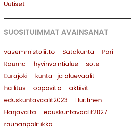
Uutiset
SUOSITUIMMAT AVAINSANAT
vasemmistoliitto
Satakunta
Pori
Rauma
hyvinvointialue
sote
Eurajoki
kunta- ja aluevaalit
hallitus
oppositio
aktiivit
eduskuntavaalit2023
Huittinen
Harjavalta
eduskuntavaalit2027
rauhanpolitiikka