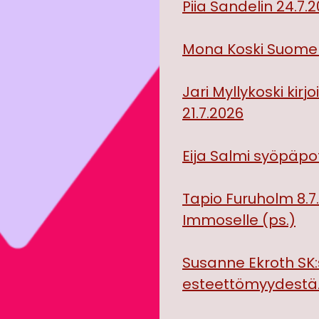
Piia Sandelin 24.7.2
Mona Koski Suomen
Jari Myllykoski kir
21.7.2026
Eija Salmi syöpäpot
Tapio Furuholm 8.
Immoselle (ps.)
Susanne Ekroth SK
esteettömyydestä