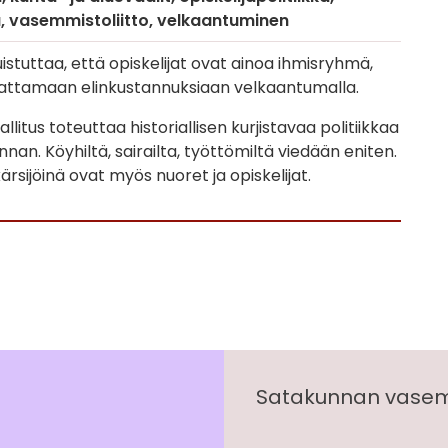
a
vasemmistoliitto
velkaantuminen
uistuttaa, että opiskelijat ovat ainoa ihmisryhmä,
kattamaan elinkustannuksiaan velkaantumalla.
llitus toteuttaa historiallisen kurjistavaa politiikkaa
nnan. Köyhiltä, sairailta, työttömiltä viedään eniten.
rsijöinä ovat myös nuoret ja opiskelijat.
Satakunnan vasemm