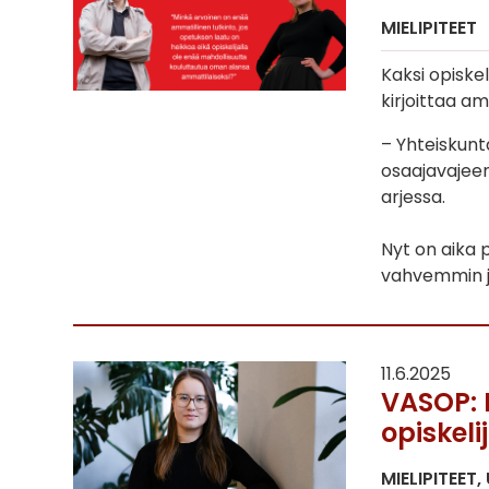
MIELIPITEET
Kaksi opiske
kirjoittaa am
– Yhteiskun
osaajavajeen
arjessa.
Nyt on aika 
vahvemmin ja 
11.6.2025
VASOP: 
opiskeli
MIELIPITEET