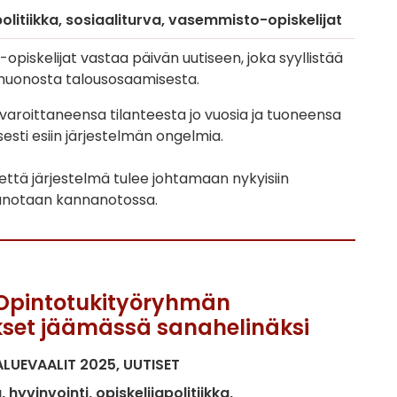
olitiikka
sosiaaliturva
vasemmisto-opiskelijat
piskelijat vastaa päivän uutiseen, joka syyllistää
a huonosta talousosaamisesta.
varoittaneensa tilanteesta jo vuosia ja tuoneensa
esti esiin järjestelmän ongelmia.
että järjestelmä tulee johtamaan nykyisiin
sanotaan kannanotossa.
Opintotukityöryhmän
set jäämässä sanahelinäksi
ALUEVAALIT 2025
UUTISET
a
hyvinvointi
opiskelijapolitiikka