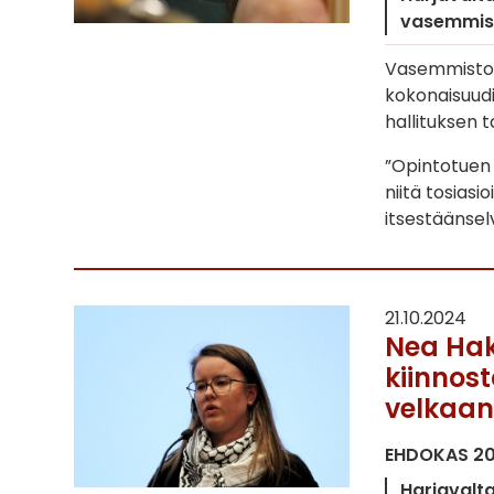
vasemmist
Vasemmisto-o
kokonaisuud
hallituksen t
”Opintotuen
niitä tosiasio
itsestäänsel
21.10.2024
Nea Haka
kiinnost
velkaa
EHDOKAS 2
Harjavalt