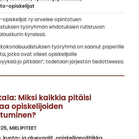
o-opiskelijat
piskelijat ry arvelee opintotuen
istuksen työryhmän ehdotuksien rutistuvan
alouskurin kynsissä.
 kokonaisuudistuksen työryhmä on saanut paperille
ita, jotka ovat olleet opiskelijoille
vyyksiä jo pitkään”, todetaan järjestön tiedotteessa.
la: Miksi kaikkia pitäisi
aa opiskelijoiden
ntuminen?
025
MIELIPITEET
a
kunta- ja aluevaalit
opiskelijapolitiikka