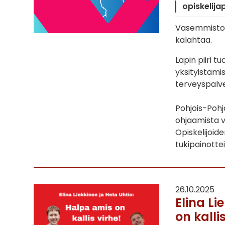
opiskelijap
Vasemmistoli
kalahtaa.
Lapin piiri 
yksityistämis
terveyspalvel
Pohjois-Poh
ohjaamista v
Opiskelijoide
tukipainottei
26.10.2025
Elina Li
on kallis