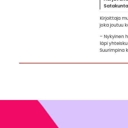
Satakunt
Kirjoittaja m
joka joutuu 
– Nykyinen ha
läpi yhteisku
Suurimpina kä