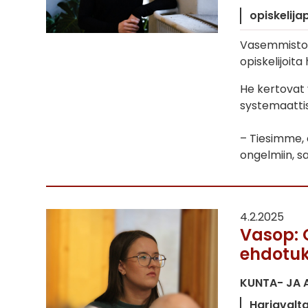
opiskelijap
Vasemmisto-o
opiskelijoit
He kertovat 
systemaattis
– Tiesimme, 
ongelmiin, 
4.2.2025
Vasop: 
ehdotuk
KUNTA- JA 
Harjavalt