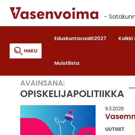
Siirry
sisältöön
- Satakunn
Eduskuntavaalit2027
Kaikki 
HAKU
Muistilista
AVAINSANA:
Haku:
OPISKELIJAPOLITIIKKA
9.3.2026
Vasemmi
UUTISET