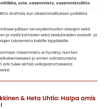
olitiikka
sote
vasemmisto
vasemmistoliitto
itto ärähtää, kun oikeistohallituksen politiikka
tuomitsee julkisen terveydenhuollon alasajon sekä
en ja vaatii kattavien sekä laadukkaiden sosiaali- ja
ujen takaamista kaikille lappilaisille.
janmaan Vasemmisto ei hyväksy nuorten
elkakierteeseen jo ennen valmistumista.
n arki tulee siirtää velkapainotteisesta
seksi.
ekkinen & Heta Uhtio: Halpa amis
!