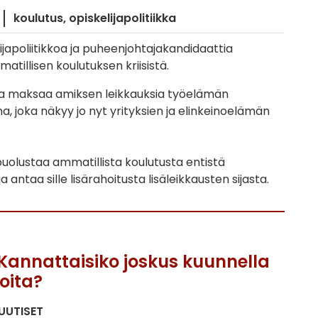
koulutus
opiskelijapolitiikka
lijapoliitikkoa ja puheenjohtajakandidaattia
matillisen koulutuksen kriisistä.
ta maksaa amiksen leikkauksia työelämän
a, joka näkyy jo nyt yrityksien ja elinkeinoelämän
puolustaa ammatillista koulutusta entistä
antaa sille lisärahoitusta lisäleikkausten sijasta.
Kannattaisiko joskus kuunnella
joita?
UUTISET