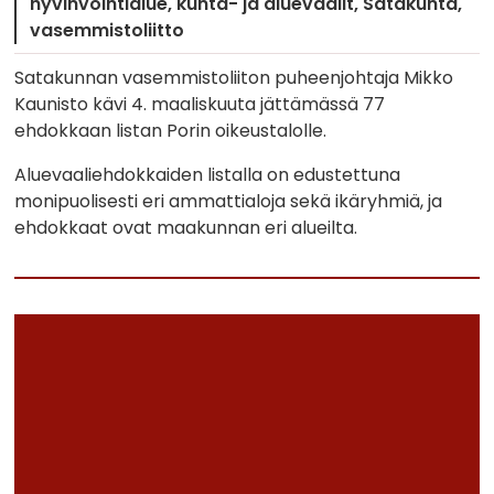
hyvinvointialue
kunta- ja aluevaalit
Satakunta
vasemmistoliitto
Satakunnan vasemmistoliiton puheenjohtaja Mikko
Kaunisto kävi 4. maaliskuuta jättämässä 77
ehdokkaan listan Porin oikeustalolle.
Aluevaaliehdokkaiden listalla on edustettuna
monipuolisesti eri ammattialoja sekä ikäryhmiä, ja
ehdokkaat ovat maakunnan eri alueilta.