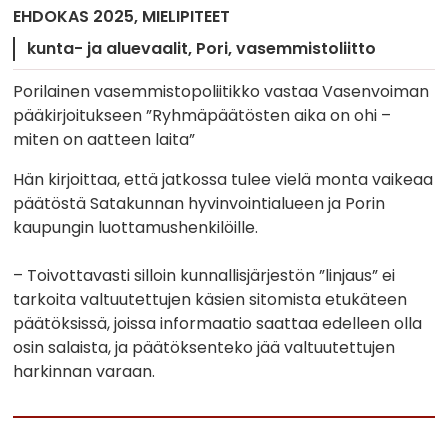
EHDOKAS 2025
MIELIPITEET
kunta- ja aluevaalit
Pori
vasemmistoliitto
Porilainen vasemmistopoliitikko vastaa Vasenvoiman
pääkirjoitukseen ”Ryhmäpäätösten aika on ohi –
miten on aatteen laita”
Hän kirjoittaa, että jatkossa tulee vielä monta vaikeaa
päätöstä Satakunnan hyvinvointialueen ja Porin
kaupungin luottamushenkilöille.
– Toivottavasti silloin kunnallisjärjestön ”linjaus” ei
tarkoita valtuutettujen käsien sitomista etukäteen
päätöksissä, joissa informaatio saattaa edelleen olla
osin salaista, ja päätöksenteko jää valtuutettujen
harkinnan varaan.