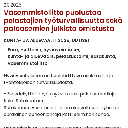
2.3.2025
Vasemmistoliitto puolustaa
pelastajien työturvallisuutta sekä
paloasemien julkista omistusta
KUNTA- JA ALUEVAALIT 2025
UUTISET
Eura
Huittinen
hyvinvointialue
kunta- ja aluevaalit
pelastustoimi
Satakunta
vasemmistoliitto
Hyvinvointialueen on huolehdittava asukkaiden ja
työntekijöiden turvallisuudesta.
– Se edellyttää myös nykyaikaisia paloasematiloja
koko Satakuntaan,
Satakunnan vasemmistoliiton aluevaltuustoryhmän
euralainen puheenjohtaja Petri Salminen sanoo.