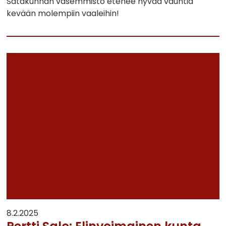
Satakunnan vasemmisto etenee hyvää vauhtia
kevään molempiin vaaleihin!
8.2.2025