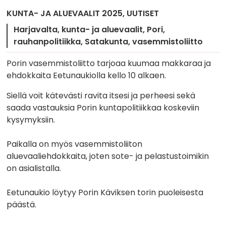
KUNTA- JA ALUEVAALIT 2025
UUTISET
Harjavalta
kunta- ja aluevaalit
Pori
rauhanpolitiikka
Satakunta
vasemmistoliitto
Porin vasemmistoliitto tarjoaa kuumaa makkaraa ja
ehdokkaita Eetunaukiolla kello 10 alkaen.
Siellä voit kätevästi ravita itsesi ja perheesi sekä
saada vastauksia Porin kuntapolitiikkaa koskeviin
kysymyksiin.
Paikalla on myös vasemmistoliiton
aluevaaliehdokkaita, joten sote- ja pelastustoimikin
on asialistalla.
Eetunaukio löytyy Porin Käviksen torin puoleisesta
päästä.