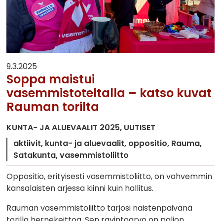
9.3.2025
Soppa maistui
vasemmistoteltalla – katso kuvat
Rauman torilta
KUNTA- JA ALUEVAALIT 2025
UUTISET
aktiivit
kunta- ja aluevaalit
oppositio
Rauma
Satakunta
vasemmistoliitto
Oppositio, erityisesti vasemmistoliitto, on vahvemmin
kansalaisten arjessa kiinni kuin hallitus.
Rauman vasemmistoliitto tarjosi naistenpäivänä
torilla hernekeittoa. Sen ravintoarvo on paljon