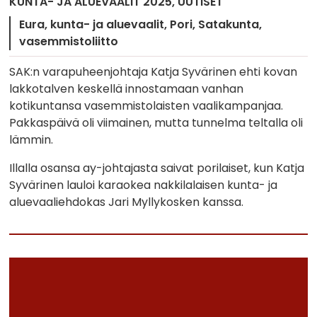
KUNTA- JA ALUEVAALIT 2025
UUTISET
Eura
kunta- ja aluevaalit
Pori
Satakunta
vasemmistoliitto
SAK:n varapuheenjohtaja Katja Syvärinen ehti kovan
lakkotalven keskellä innostamaan vanhan
kotikuntansa vasemmistolaisten vaalikampanjaa.
Pakkaspäivä oli viimainen, mutta tunnelma teltalla oli
lämmin.
Illalla osansa ay-johtajasta saivat porilaiset, kun Katja
Syvärinen lauloi karaokea nakkilalaisen kunta- ja
aluevaaliehdokas Jari Myllykosken kanssa.