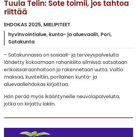
Tuula Telin: Sote toimii, jos tahtoa
riittää
EHDOKAS 2025
MIELIPITEET
hyvinvointialue
kunta- ja aluevaalit
Pori
Satakunta
– Satakunnassa on sosiaali- ja terveyspalveluita
lähdetty kokoamaan rahankiilto silmissä: satsataan
erikoissairaanhoitoon ja rakennetaan uutta. Valtio
maksaa, kuviteltiin, porilainen kunta- ja
aluevaaliehdokas kirjoittaa.
Hän perää myös ikääntyneille neuvolapalveluita,
jotka on kirjattu lakiin.