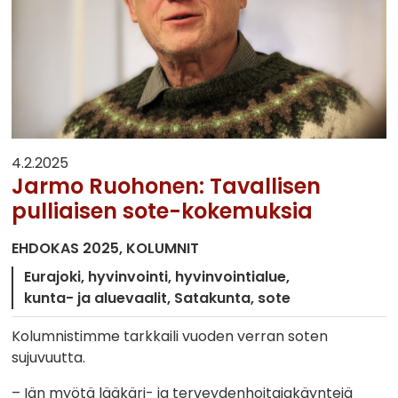
4.2.2025
Jarmo Ruohonen: Tavallisen
pulliaisen sote-kokemuksia
EHDOKAS 2025
KOLUMNIT
Eurajoki
hyvinvointi
hyvinvointialue
kunta- ja aluevaalit
Satakunta
sote
Kolumnistimme tarkkaili vuoden verran soten
sujuvuutta.
– Iän myötä lääkäri- ja terveydenhoitajakäyntejä