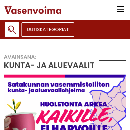
Siirry
sisältöön
Vali
UUTISKATEGORIAT
Haku:
AVAINSANA:
KUNTA- JA ALUEVAALIT