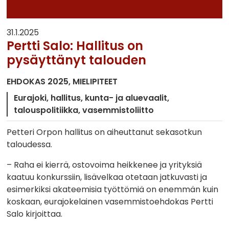
31.1.2025
Pertti Salo: Hallitus on
pysäyttänyt talouden
EHDOKAS 2025
MIELIPITEET
Eurajoki
hallitus
kunta- ja aluevaalit
talouspolitiikka
vasemmistoliitto
Petteri Orpon hallitus on aiheuttanut sekasotkun
taloudessa.
– Raha ei kierrä, ostovoima heikkenee ja yrityksiä
kaatuu konkurssiin, lisävelkaa otetaan jatkuvasti ja
esimerkiksi akateemisia työttömiä on enemmän kuin
koskaan, eurajokelainen vasemmistoehdokas Pertti
Salo kirjoittaa.