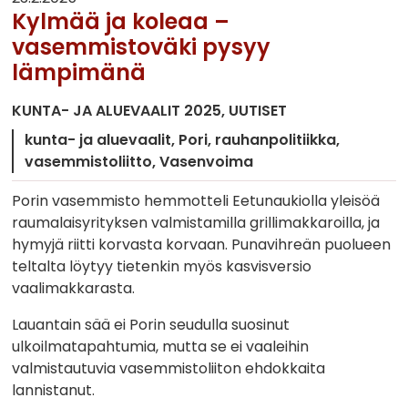
Kylmää ja koleaa –
vasemmistoväki pysyy
lämpimänä
KUNTA- JA ALUEVAALIT 2025
UUTISET
kunta- ja aluevaalit
Pori
rauhanpolitiikka
vasemmistoliitto
Vasenvoima
Porin vasemmisto hemmotteli Eetunaukiolla yleisöä
raumalaisyrityksen valmistamilla grillimakkaroilla, ja
hymyjä riitti korvasta korvaan. Punavihreän puolueen
teltalta löytyy tietenkin myös kasvisversio
vaalimakkarasta.
Lauantain sää ei Porin seudulla suosinut
ulkoilmatapahtumia, mutta se ei vaaleihin
valmistautuvia vasemmistoliiton ehdokkaita
lannistanut.