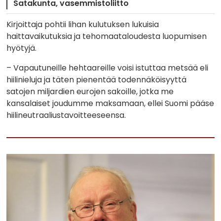
Satakunta
vasemmistoliitto
Kirjoittaja pohtii lihan kulutuksen lukuisia
haittavaikutuksia ja tehomaataloudesta luopumisen
hyötyjä.
– Vapautuneille hehtaareille voisi istuttaa metsää eli
hiilinieluja ja täten pienentää todennäköisyyttä
satojen miljardien eurojen sakoille, jotka me
kansalaiset joudumme maksamaan, ellei Suomi pääse
hiilineutraaliustavoitteeseensa.