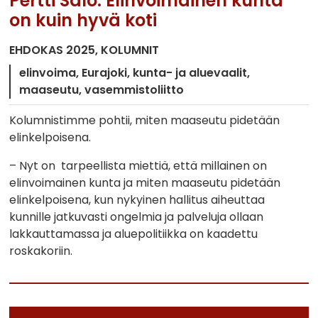
Pertti Salo: Elinvoimainen kunta
on kuin hyvä koti
EHDOKAS 2025
KOLUMNIT
elinvoima
Eurajoki
kunta- ja aluevaalit
maaseutu
vasemmistoliitto
Kolumnistimme pohtii, miten maaseutu pidetään
elinkelpoisena.
– Nyt on tarpeellista miettiä, että millainen on
elinvoimainen kunta ja miten maaseutu pidetään
elinkelpoisena, kun nykyinen hallitus aiheuttaa
kunnille jatkuvasti ongelmia ja palveluja ollaan
lakkauttamassa ja aluepolitiikka on kaadettu
roskakoriin.