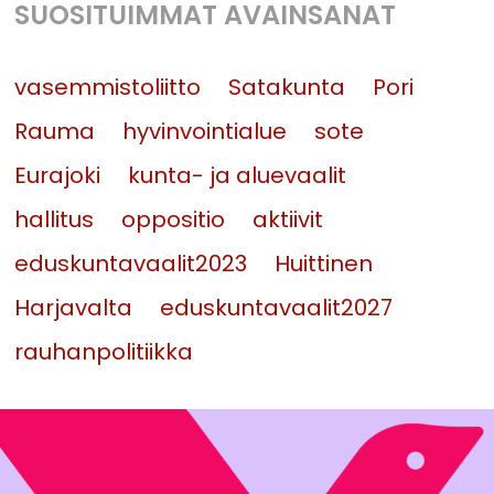
SUOSITUIMMAT AVAINSANAT
vasemmistoliitto
Satakunta
Pori
Rauma
hyvinvointialue
sote
Eurajoki
kunta- ja aluevaalit
hallitus
oppositio
aktiivit
eduskuntavaalit2023
Huittinen
Harjavalta
eduskuntavaalit2027
rauhanpolitiikka