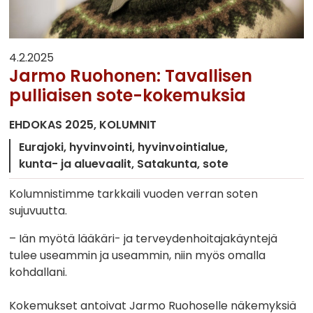
4.2.2025
Jarmo Ruohonen: Tavallisen
pulliaisen sote-kokemuksia
EHDOKAS 2025
KOLUMNIT
Eurajoki
hyvinvointi
hyvinvointialue
kunta- ja aluevaalit
Satakunta
sote
Kolumnistimme tarkkaili vuoden verran soten
sujuvuutta.
– Iän myötä lääkäri- ja terveydenhoitajakäyntejä
tulee useammin ja useammin, niin myös omalla
kohdallani.
Kokemukset antoivat Jarmo Ruohoselle näkemyksiä