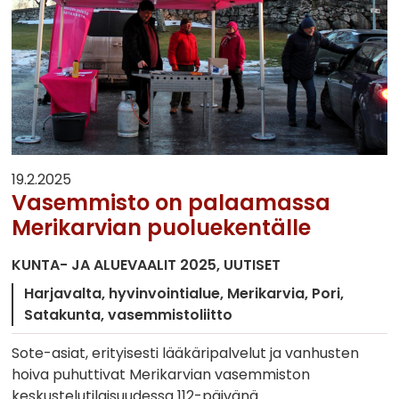
19.2.2025
Vasemmisto on palaamassa
Merikarvian puoluekentälle
KUNTA- JA ALUEVAALIT 2025
UUTISET
Harjavalta
hyvinvointialue
Merikarvia
Pori
Satakunta
vasemmistoliitto
Sote-asiat, erityisesti lääkäripalvelut ja vanhusten
hoiva puhuttivat Merikarvian vasemmiston
keskustelutilaisuudessa 112-päivänä.