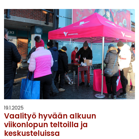
19.1.2025
Vaalityö hyvään alkuun
viikonlopun teltoilla ja
keskusteluissa