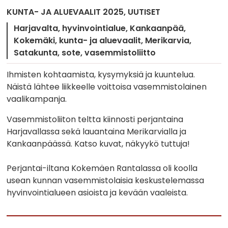
KUNTA- JA ALUEVAALIT 2025
UUTISET
Harjavalta
hyvinvointialue
Kankaanpää
Kokemäki
kunta- ja aluevaalit
Merikarvia
Satakunta
sote
vasemmistoliitto
Ihmisten kohtaamista, kysymyksiä ja kuuntelua.
Näistä lähtee liikkeelle voittoisa vasemmistolainen
vaalikampanja.
Vasemmistoliiton teltta kiinnosti perjantaina
Harjavallassa sekä lauantaina Merikarvialla ja
Kankaanpäässä. Katso kuvat, näkyykö tuttuja!
Perjantai-iltana Kokemäen Rantalassa oli koolla
usean kunnan vasemmistolaisia keskustelemassa
hyvinvointialueen asioista ja kevään vaaleista.