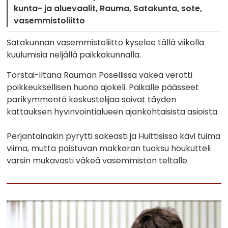
kunta- ja aluevaalit
Rauma
Satakunta
sote
vasemmistoliitto
Satakunnan vasemmistoliitto kyselee tällä viikolla
kuulumisia neljällä paikkakunnalla.
Torstai-iltana Rauman Posellissa väkeä verotti
poikkeuksellisen huono ajokeli. Paikalle päässeet
parikymmentä keskustelijaa saivat täyden
kattauksen hyvinvointialueen ajankohtaisista asioista.
Perjantainakin pyrytti sakeasti ja Huittisissa kävi tuima
viima, mutta paistuvan makkaran tuoksu houkutteli
varsin mukavasti väkeä vasemmiston teltalle.