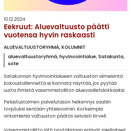
10.12.2024
Eekruut: Aluevaltuusto päätti
vuotensa hyvin raskaasti
ALUEVALTUUSTORYHMÄ
KOLUMNIT
aluevaltuustoryhmä
hyvinvointialue
Satakunta
sote
Satakunnan hyvinvointialueen valtuuston viimeisintä
kokoustallennetta ei kannata näyttää, jos pyytää
uutta ihmistä vasemmistoliiton aluevaaliehdokkaaksi.
Pelastustoimen palvelutason heikennys saatiin
torjutuksi sentään yhteisvoimin. Korkeimpia
virkamiehiä valtuuston päätös selvästi kirveli.
Vasemmistoliitto jätti pöytäkirjaan eriävät mielipiteet