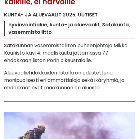
kaikille, ei harvoille
KUNTA- JA ALUEVAALIT 2025
UUTISET
hyvinvointialue
kunta- ja aluevaalit
Satakunta
vasemmistoliitto
Satakunnan vasemmistoliiton puheenjohtaja Mikko
Kaunisto kävi 4. maaliskuuta jättämässä 77
ehdokkaan listan Porin oikeustalolle.
Aluevaaliehdokkaiden listalla on edustettuna
monipuolisesti eri ammattialoja sekä ikäryhmiä, ja
ehdokkaat ovat maakunnan eri alueilta.