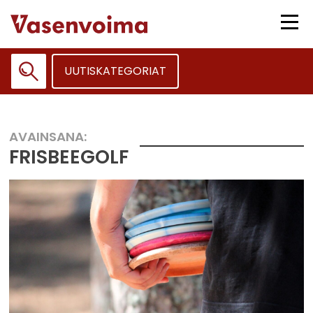
Siirry
sisältöön
Vali
UUTISKATEGORIAT
Haku:
AVAINSANA:
FRISBEEGOLF