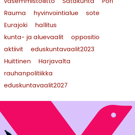
vasemmistoliitto
Satakunta
Pori
Rauma
hyvinvointialue
sote
Eurajoki
hallitus
kunta- ja aluevaalit
oppositio
aktiivit
eduskuntavaalit2023
Huittinen
Harjavalta
rauhanpolitiikka
eduskuntavaalit2027