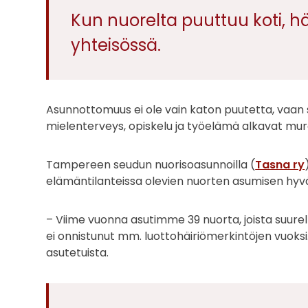
Kun nuorelta puuttuu koti, 
yhteisössä.
Asunnottomuus ei ole vain katon puutetta, vaan s
mielenterveys, opiskelu ja työelämä alkavat mur
Tampereen seudun nuorisoasunnoilla (
Tasna ry
elämäntilanteissa olevien nuorten asumisen hyvä
– Viime vuonna asutimme 39 nuorta, joista suure
ei onnistunut mm. luottohäiriömerkintöjen vuoksi
asutetuista.