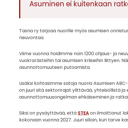
Asuminen ei kuitenkaan ratkea
Tasna ry tarjoaa nuorille myös asumisen onnistu
neuvontaa.
Viime vuonna hoidimme noin 1200 ohjaus- ja neuvo
vuokrarästeihin tai asumisen kriiseihin liittyen. Nä
asunnottomuuteen putoamista.
Lisäksi kohtasimme satoja nuoria Asumisen ABC-
on juuri sitä sektorirajat ylittävää, yhteisöllistä
asunnottomuusongelman ehkäiseminen ja ratkais
Siksi on pysäyttävää, että
STEA
on ilmoittanut 
kokonaan vuonna 2027. Juuri silloin, kun tarve 