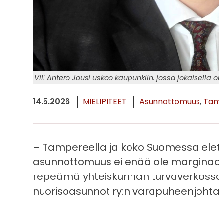
Vili Antero Jousi uskoo kaupunkiin, jossa jokaisella 
14.5.2026
MIELIPITEET
Asunnottomuus
Tam
– Tampereella ja koko Suomessa eletä
asunnottomuus ei enää ole marginaal
repeämä yhteiskunnan turvaverkossa
nuorisoasunnot ry:n varapuheenjohtaja