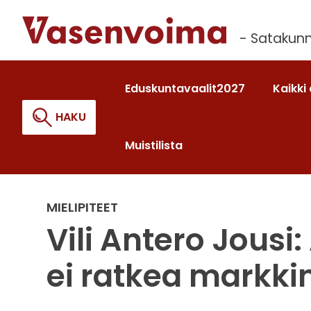
Siirry
sisältöön
- Satakunn
Eduskuntavaalit2027
Kaikki 
HAKU
Muistilista
Haku:
MIELIPITEET
Vili Antero Jous
ei ratkea markkin