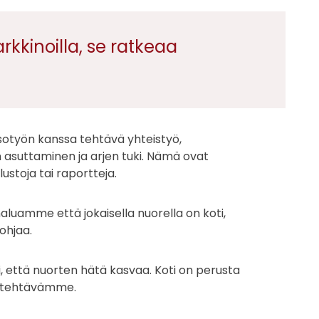
kkinoilla, se ratkeaa
isotyön kanssa tehtävä yhteistyö,
 asuttaminen ja arjen tuki. Nämä ovat
lustoja tai raportteja.
haluamme että jokaisella nuorella on koti,
ohjaa.
ksi, että nuorten hätä kasvaa. Koti on perusta
n tehtävämme.