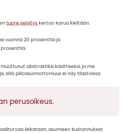
sen
tuore selvitys
kertoo karua kieltään:
e vuonna 20 prosenttia ja
 prosenttia.
 muuttunut abstraktiksi käsitteeksi, ja me
 sillä piiloasunnottomuus ei näy tilastoissa.
an perusoikeus.
iaaliturvaa leikataan, asumisen kustannukset