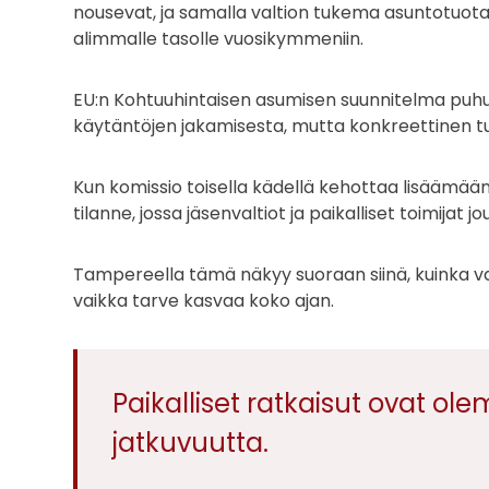
nousevat, ja samalla valtion tukema asuntotu
alimmalle tasolle vuosikymmeniin.
EU:n Kohtuuhintaisen asumisen suunnitelma puhuu k
käytäntöjen jakamisesta, mutta konkreettinen tuk
Kun komissio toisella kädellä kehottaa lisäämään i
tilanne, jossa jäsenvaltiot ja paikalliset toimi
Tampereella tämä näkyy suoraan siinä, kuinka va
vaikka tarve kasvaa koko ajan.
Paikalliset ratkaisut ovat ol
jatkuvuutta.