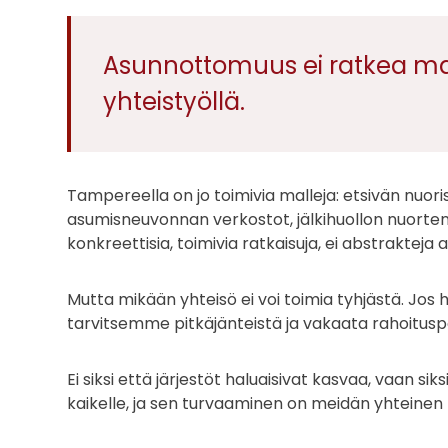
Asunnottomuus ei ratkea mar
yhteistyöllä.
Tampereella on jo toimivia malleja: etsivän nuor
asumisneuvonnan verkostot, jälkihuollon nuorten
konkreettisia, toimivia ratkaisuja, ei abstrakteja a
Mutta mikään yhteisö ei voi toimia tyhjästä. Jos 
tarvitsemme pitkäjänteistä ja vakaata rahoitusp
Ei siksi että järjestöt haluaisivat kasvaa, vaan si
kaikelle, ja sen turvaaminen on meidän yhteine