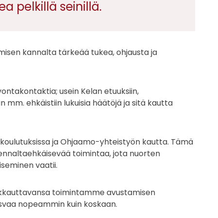
 pelkillä seinillä.
misen kannalta tärkeää tukea, ohjausta ja
ntakontaktia; usein Kelan etuuksiin,
in mm. ehkäistiin lukuisia häätöjä ja sitä kautta
koulutuksissa ja Ohjaamo-yhteistyön kautta. Tämä
 ja ennaltaehkäisevää toimintaa, jota nuorten
eminen vaatii.
lakkauttavansa toimintamme avustamisen
kasvaa nopeammin kuin koskaan.