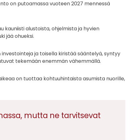
otanto on putoamassa vuoteen 2027 mennessä
auniisti alustoista, ohjelmista ja hyvien
i jää ohueksi.
nvestointeja ja toisella kiristää sääntelyä, syntyy
jat joutuvat tekemään enemmän vähemmällä.
ikeaa on tuottaa kohtuuhintaista asumista nuorille,
emassa, mutta ne tarvitsevat