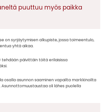
häneltä puuttuu myös paikka
e on syrjäytymisen alkupiste, jossa toimeentulo,
entua yhtä aikaa.
) tehdään päivittäin töitä erilaisissa
ksi.
lla osalla asunnon saaminen vapailta markkinoilta
. Asunnottomuustaustaa oli lähes puolella