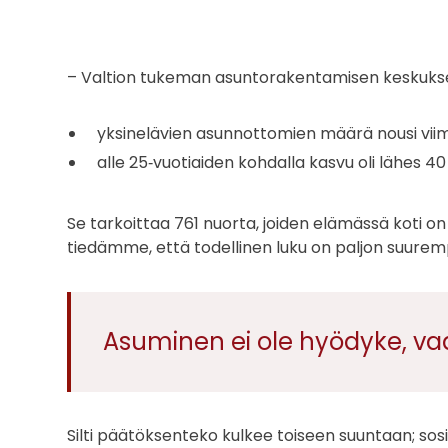
– Valtion tukeman asuntorakentamisen keskuk
yksinelävien asunnottomien määrä nousi viim
alle 25‑vuotiaiden kohdalla kasvu oli lähes 40
Se tarkoittaa 761 nuorta, joiden elämässä koti on
tiedämme, että todellinen luku on paljon suurempi,
Asuminen ei ole hyödyke, va
Silti päätöksenteko kulkee toiseen suuntaan; sos