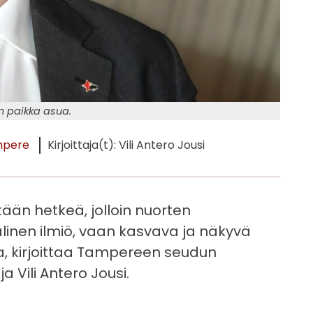
on paikka asua.
pere
Kirjoittaja(t): Vili Antero Jousi
än hetkeä, jolloin nuorten
inen ilmiö, vaan kasvava ja näkyvä
, kirjoittaa Tampereen seudun
 Vili Antero Jousi.