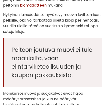
peltoihin
biomädätteen
mukana.
Nykyinen lainsäädäntö hyväksyy muovin levittämisen
pelloille, joka voi tarkoittaa useita kiloja per hehtaari.
Suurilla tiloilla tämä on vuosittain kymmeniä tai jopa
satoja kiloja.
Peltoon joutuva muovi ei tule
maatiloilta, vaan
elintarviketeollisuuden ja
kaupan pakkauksista.
Monikerrosmuovit ja suojakalvot eivät hajoa
mädätysprosessissa, ja kun ne päätyvät
biojätevirtaan, ne kulkeutuvat laitoksille –