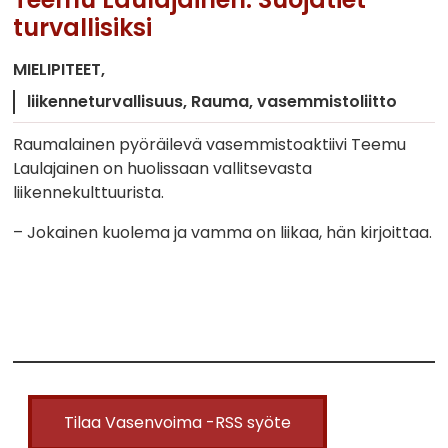
turvallisiksi
MIELIPITEET
liikenneturvallisuus
Rauma
vasemmistoliitto
Raumalainen pyöräilevä vasemmistoaktiivi Teemu
Laulajainen on huolissaan vallitsevasta
liikennekulttuurista.
– Jokainen kuolema ja vamma on liikaa, hän kirjoittaa.
Tilaa Vasenvoima -RSS syöte