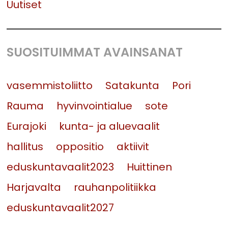
Uutiset
SUOSITUIMMAT AVAINSANAT
vasemmistoliitto
Satakunta
Pori
Rauma
hyvinvointialue
sote
Eurajoki
kunta- ja aluevaalit
hallitus
oppositio
aktiivit
eduskuntavaalit2023
Huittinen
Harjavalta
rauhanpolitiikka
eduskuntavaalit2027