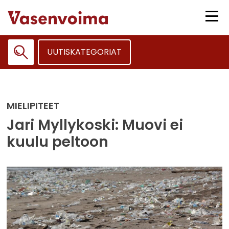
Siirry
sisältöön
Vali
UUTISKATEGORIAT
Haku:
MIELIPITEET
Jari Myllykoski: Muovi ei
kuulu peltoon