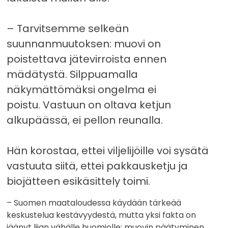
– Tarvitsemme selkeän
suunnanmuutoksen: muovi on
poistettava jätevirroista ennen
mädätystä. Silppuamalla
näkymättömäksi ongelma ei
poistu. Vastuun on oltava ketjun
alkupäässä, ei pellon reunalla.
Hän korostaa, ettei viljelijöille voi sysätä
vastuuta siitä, ettei pakkausketju ja
biojätteen esikäsittely toimi.
– Suomen maataloudessa käydään tärkeää
keskustelua kestävyydestä, mutta yksi fakta on
jäänyt liian vähälle huomiolle: muovin päätyminen