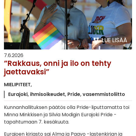
LUE LISÄÄ
7.6.2026
”Rakkaus, onni ja ilo on tehty
jaettavaksi”
MIELIPITEET
Eurajoki
ihmisoikeudet
Pride
vasemmistoliitto
Kunnanhallituksen päätös olla Pride-liputtamatta toi
Minna Minkkisen ja Silvia Modigin Eurajoki Pride -
tapahtumaan 7. kesäkuuta.
Eurajoen kirjasto sai Alma ja Paavo -lastenkirjan ja