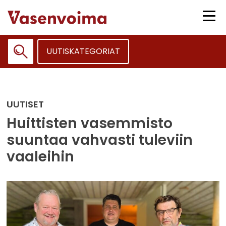
Siirry
sisältöön
Vali
UUTISKATEGORIAT
Haku:
UUTISET
Huittisten vasemmisto
suuntaa vahvasti tuleviin
vaaleihin