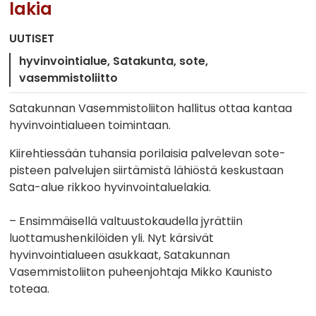
lakia
UUTISET
hyvinvointialue
Satakunta
sote
vasemmistoliitto
Satakunnan Vasemmistoliiton hallitus ottaa kantaa
hyvinvointialueen toimintaan.
Kiirehtiessään tuhansia porilaisia palvelevan sote-
pisteen palvelujen siirtämistä lähiöstä keskustaan
Sata-alue rikkoo hyvinvointaluelakia.
– Ensimmäisellä valtuustokaudella jyrättiin
luottamushenkilöiden yli. Nyt kärsivät
hyvinvointialueen asukkaat, Satakunnan
Vasemmistoliiton puheenjohtaja Mikko Kaunisto
toteaa.