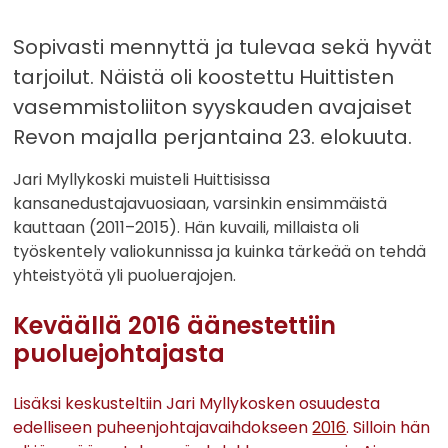
Sopivasti mennyttä ja tulevaa sekä hyvät
tarjoilut. Näistä oli koostettu Huittisten
vasemmistoliiton syyskauden avajaiset
Revon majalla perjantaina 23. elokuuta.
Jari Myllykoski muisteli Huittisissa
kansanedustajavuosiaan, varsinkin ensimmäistä
kauttaan (2011–2015). Hän kuvaili, millaista oli
työskentely valiokunnissa ja kuinka tärkeää on tehdä
yhteistyötä yli puoluerajojen.
Keväällä 2016 äänestettiin
puoluejohtajasta
Lisäksi keskusteltiin Jari Myllykosken osuudesta
edelliseen puheenjohtajavaihdokseen
2016
. Silloin hän