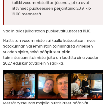
kaikki vasemmistoliiton jäsenet, jotka ovat
liittyneet puolueeseen perjantaina 20.9. klo
16.00 mennessä.
Vaalin tulos julkaistaan puoluevaltuustossa 19.10.
Huittisten vasemmisto sai kuulla katsauksen myös
Satakunnan vasemmiston toiminnasta viimeisen
vuoden ajalta, sekä pääpiirteet piirin
toimintasuunnitelmista, joita on laadittu aina vuoden
2027 eduskuntavaaleihin saakka.
Metsästysseuran majalla huittislaiset pääsivät