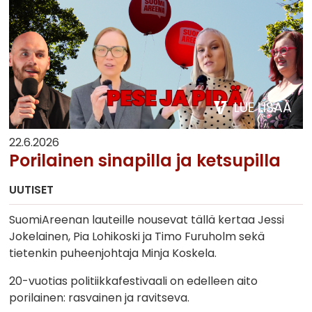
LUE LISÄÄ
22.6.2026
Porilainen sinapilla ja ketsupilla
UUTISET
SuomiAreenan lauteille nousevat tällä kertaa Jessi
Jokelainen, Pia Lohikoski ja Timo Furuholm sekä
tietenkin puheenjohtaja Minja Koskela.
20-vuotias politiikkafestivaali on edelleen aito
porilainen: rasvainen ja ravitseva.