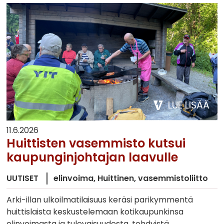
LUE LISÄÄ
11.6.2026
Huittisten vasemmisto kutsui
kaupunginjohtajan laavulle
UUTISET
elinvoima
Huittinen
vasemmistoliitto
Arki-illan ulkoilmatilaisuus keräsi parikymmentä
huittislaista keskustelemaan kotikaupunkinsa
elinvoimasta ja tulevaisuudesta, tehdyistä