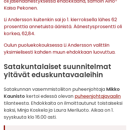
oli jäsenäänestyksessä ehdokkaana, samoin Aino-
Kaisa Pekonen.
Li Andersson kuitenkin sai jo 1. kierroksella lähes 62
prosenttia annetuista äänistä. Äänestysprosentti oli
korkea, 62,84.
Oulun puoluekokouksessa Li Andersson valittiin
yksimielisesti kahden muun ehdokkaan luovuttua.
Satakuntalaiset suunnitelmat
yltävät eduskuntavaaleihin
Satakunnan vasemmistoliiton puheenjohtaja
Mikko
Kaunisto
kertoi edessä olevan
puheenjohtajavaalin
tilanteesta. Ehdokkaita on ilmoittautunut toistaiseksi
kaksi, Minja Koskela ja Laura Meriluoto. Aikaa on 1.
syyskuuta klo 16.00 asti.