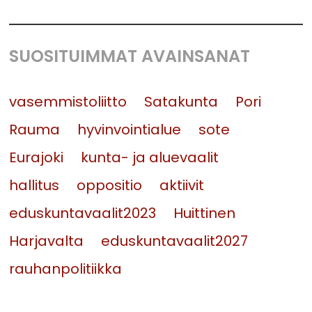
SUOSITUIMMAT AVAINSANAT
vasemmistoliitto
Satakunta
Pori
Rauma
hyvinvointialue
sote
Eurajoki
kunta- ja aluevaalit
hallitus
oppositio
aktiivit
eduskuntavaalit2023
Huittinen
Harjavalta
eduskuntavaalit2027
rauhanpolitiikka