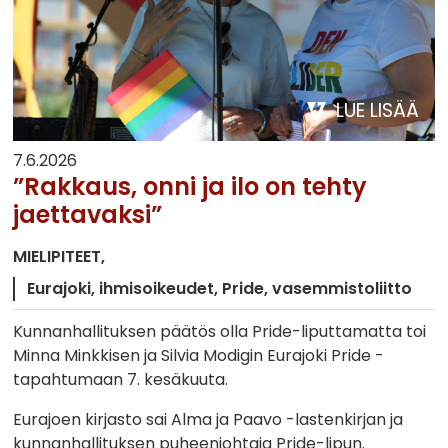
LUE LISÄÄ
7.6.2026
”Rakkaus, onni ja ilo on tehty
jaettavaksi”
MIELIPITEET
Eurajoki
ihmisoikeudet
Pride
vasemmistoliitto
Kunnanhallituksen päätös olla Pride-liputtamatta toi
Minna Minkkisen ja Silvia Modigin Eurajoki Pride -
tapahtumaan 7. kesäkuuta.
Eurajoen kirjasto sai Alma ja Paavo -lastenkirjan ja
kunnanhallituksen puheenjohtaja Pride-lipun.