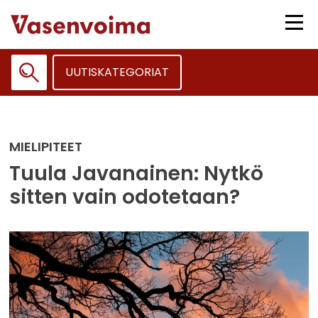
Siirry
sisältöön
Vali
UUTISKATEGORIAT
Haku:
MIELIPITEET
Tuula Javanainen: Nytkö
sitten vain odotetaan?