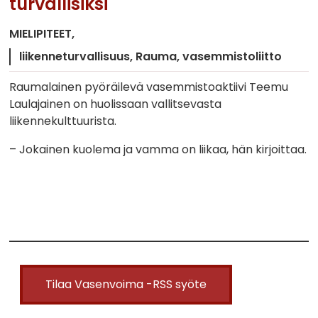
turvallisiksi
MIELIPITEET
liikenneturvallisuus
Rauma
vasemmistoliitto
Raumalainen pyöräilevä vasemmistoaktiivi Teemu
Laulajainen on huolissaan vallitsevasta
liikennekulttuurista.
– Jokainen kuolema ja vamma on liikaa, hän kirjoittaa.
Tilaa Vasenvoima -RSS syöte