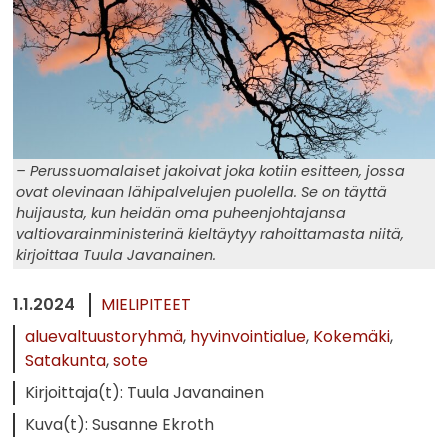
– Perussuomalaiset jakoivat joka kotiin esitteen, jossa
ovat olevinaan lähipalvelujen puolella. Se on täyttä
huijausta, kun heidän oma puheenjohtajansa
valtiovarainministerinä kieltäytyy rahoittamasta niitä,
kirjoittaa Tuula Javanainen.
1.1.2024
MIELIPITEET
aluevaltuustoryhmä
hyvinvointialue
Kokemäki
Satakunta
sote
Kirjoittaja(t): Tuula Javanainen
Kuva(t): Susanne Ekroth