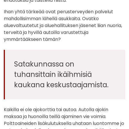
ehdotuksia ja taistella niistä.
Ihan yhtä tärkeää ovat perusterveyden palvelut
mahdollisimman lähellä asukkaita. Ovatko
aluevaltuutetut ja aluehallituksen jäsenet liian nuoria,
terveitä ja hyvillä autoilla varustettuja
ymmärtääkseen tämän?
Satakunnassa on
tuhansittain ikäihmisiä
kaukana keskustaajamista.
Kaikilla ei ole ajokorttia tai autoa. Autolla ajokin
maksaa ja huonoilla teillä ajaminen vie voimia.
Polttoaineiden lisäkulutuksella uhataan luontomme jo